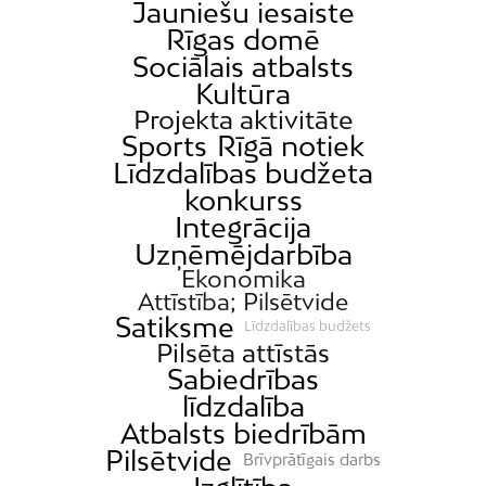
Jauniešu iesaiste
Rīgas domē
Sociālais atbalsts
Kultūra
Projekta aktivitāte
Sports
Rīgā notiek
Līdzdalības budžeta
konkurss
Integrācija
Uzņēmējdarbība
Ekonomika
Attīstība; Pilsētvide
Satiksme
Līdzdalības budžets
Pilsēta attīstās
Sabiedrības
līdzdalība
Atbalsts biedrībām
Pilsētvide
Brīvprātīgais darbs