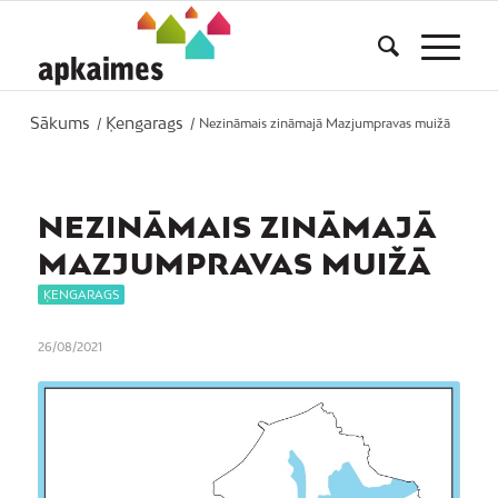
Sākums
Ķengarags
/
/
Nezināmais zināmajā Mazjumpravas muižā
NEZINĀMAIS ZINĀMAJĀ
MAZJUMPRAVAS MUIŽĀ
ĶENGARAGS
26/08/2021