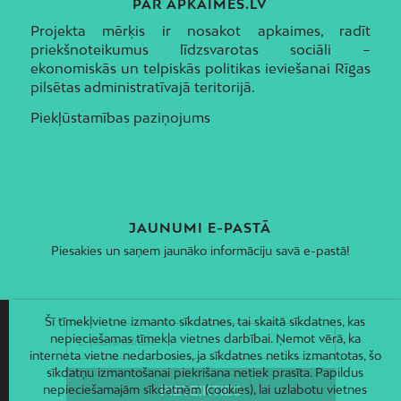
PAR APKAIMES.LV
Projekta mērķis ir nosakot apkaimes, radīt
priekšnoteikumus līdzsvarotas sociāli –
ekonomiskās un telpiskās politikas ieviešanai Rīgas
pilsētas administratīvajā teritorijā.
Piekļūstamības paziņojums
JAUNUMI E-PASTĀ
Piesakies un saņem jaunāko informāciju savā e-pastā!
Šī tīmekļvietne izmanto sīkdatnes, tai skaitā sīkdatnes, kas
nepieciešamas tīmekļa vietnes darbībai. Ņemot vērā, ka
interneta vietne nedarbosies, ja sīkdatnes netiks izmantotas, šo
sīkdatņu izmantošanai piekrišana netiek prasīta. Papildus
nepieciešamajām sīkdatnēm (cookies), lai uzlabotu vietnes