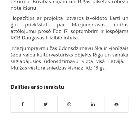
reformu, Brīvības cīņām un Rīgas pilsētas robežu
noteikšanu.
Iepazīties ar projekta ietvaros izveidoto karti un
gūt priekšstatu par Mazjumpravas muižas
attēlojumu presē līdz 17. septembrim ir iespējams
RCB Daugavas filiālbibliotēkā.
Mazjumpravmuižas ūdensdzirnavu ēka ir vienīgais
šāda veida kultūrvēsturisks objekts Rīgā un senākā
saglabājusies ūdensdzirnavu vieta visā Latvijā.
Muižas vēsture sniedzas vismaz līdz 13.gs.
Dalīties ar šo ierakstu