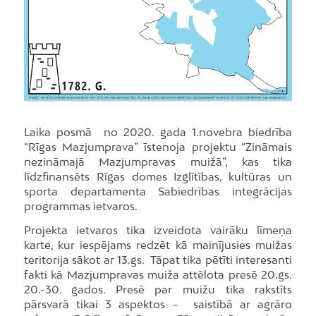
Laika posmā no 2020. gada 1.novebra biedrība
“Rīgas Mazjumprava” īstenoja projektu “Zināmais
nezināmajā Mazjumpravas muižā”, kas tika
līdzfinansēts Rīgas domes Izglītības, kultūras un
sporta departamenta Sabiedrības integrācijas
programmas ietvaros.
Projekta ietvaros tika izveidota vairāku līmeņa
karte, kur iespējams redzēt kā mainījusies muižas
teritorija sākot ar 13.gs. Tāpat tika pētīti interesanti
fakti kā Mazjumpravas muiža attēlota presē 20.gs.
20.-30. gados. Presē par muižu tika rakstīts
pārsvarā tikai 3 aspektos – saistībā ar agrāro