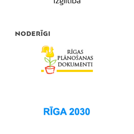
Izglītība
NODERĪGI