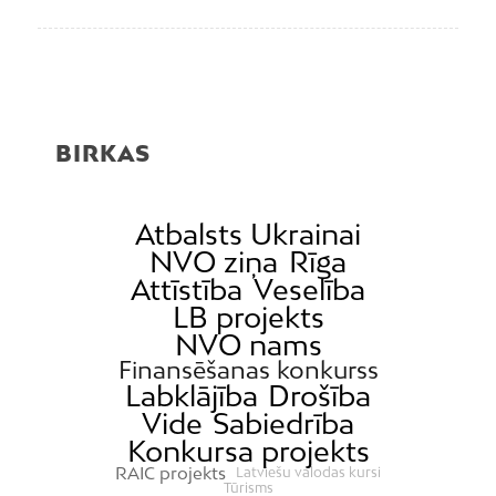
BIRKAS
Atbalsts Ukrainai
NVO ziņa
Rīga
Attīstība
Veselība
LB projekts
NVO nams
Finansēšanas konkurss
Labklājība
Drošība
Vide
Sabiedrība
Konkursa projekts
RAIC projekts
Latviešu valodas kursi
Tūrisms