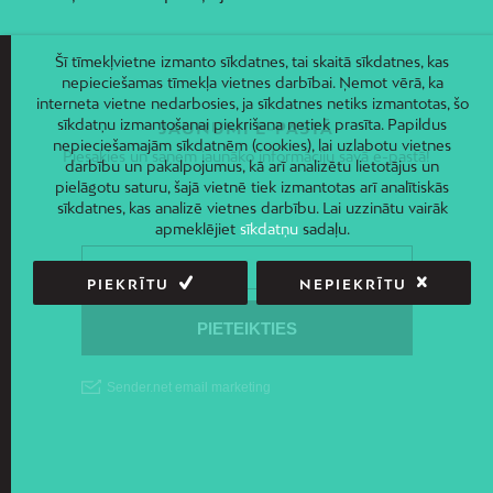
Šī tīmekļvietne izmanto sīkdatnes, tai skaitā sīkdatnes, kas
nepieciešamas tīmekļa vietnes darbībai. Ņemot vērā, ka
interneta vietne nedarbosies, ja sīkdatnes netiks izmantotas, šo
sīkdatņu izmantošanai piekrišana netiek prasīta. Papildus
JAUNUMI E-PASTĀ
nepieciešamajām sīkdatnēm (cookies), lai uzlabotu vietnes
Piesakies un saņem jaunāko informāciju savā e-pastā!
darbību un pakalpojumus, kā arī analizētu lietotājus un
pielāgotu saturu, šajā vietnē tiek izmantotas arī analītiskās
sīkdatnes, kas analizē vietnes darbību. Lai uzzinātu vairāk
apmeklējiet
sīkdatņu
sadaļu.
PIEKRĪTU
NEPIEKRĪTU