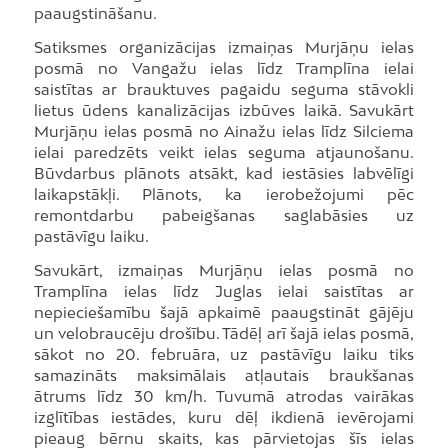
paaugstināšanu.
Satiksmes organizācijas izmaiņas Murjāņu ielas
posmā no Vangažu ielas līdz Tramplīna ielai
saistītas ar brauktuves pagaidu seguma stāvokli
lietus ūdens kanalizācijas izbūves laikā. Savukārt
Murjāņu ielas posmā no Ainažu ielas līdz Silciema
ielai paredzēts veikt ielas seguma atjaunošanu.
Būvdarbus plānots atsākt, kad iestāsies labvēlīgi
laikapstākļi. Plānots, ka ierobežojumi pēc
remontdarbu pabeigšanas saglabāsies uz
pastāvīgu laiku.
Savukārt, izmaiņas Murjāņu ielas posmā no
Tramplīna ielas līdz Juglas ielai saistītas ar
nepieciešamību šajā apkaimē paaugstināt gājēju
un velobraucēju drošību. Tādēļ arī šajā ielas posmā,
sākot no 20. februāra, uz pastāvīgu laiku tiks
samazināts maksimālais atļautais braukšanas
ātrums līdz 30 km/h. Tuvumā atrodas vairākas
izglītības iestādes, kuru dēļ ikdienā ievērojami
pieaug bērnu skaits, kas pārvietojas šīs ielas