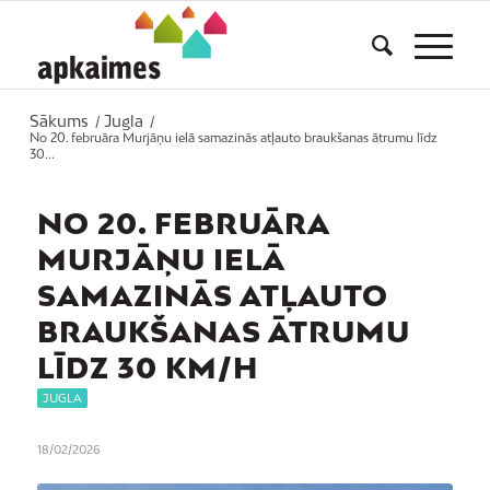
Sākums
Jugla
/
/
No 20. februāra Murjāņu ielā samazinās atļauto braukšanas ātrumu līdz
30...
NO 20. FEBRUĀRA
MURJĀŅU IELĀ
SAMAZINĀS ATĻAUTO
BRAUKŠANAS ĀTRUMU
LĪDZ 30 KM/H
JUGLA
18/02/2026