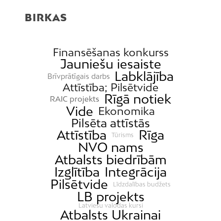
BIRKAS
Finansēšanas konkurss
Jauniešu iesaiste
Labklājība
Brīvprātīgais darbs
Attīstība; Pilsētvide
Rīgā notiek
RAIC projekts
Vide
Ekonomika
Pilsēta attīstās
Attīstība
Rīga
Tūrisms
NVO nams
Atbalsts biedrībām
Izglītība
Integrācija
Pilsētvide
Līdzdalības budžets
LB projekts
Latviešu valodas kursi
Atbalsts Ukrainai