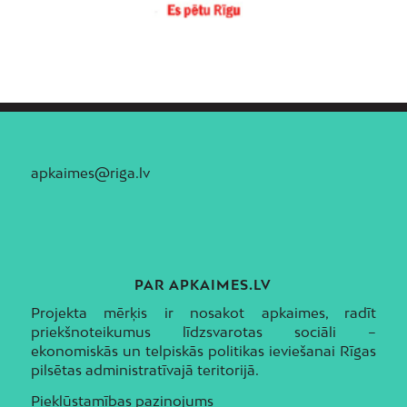
apkaimes@riga.lv
PAR APKAIMES.LV
Projekta mērķis ir nosakot apkaimes, radīt
priekšnoteikumus līdzsvarotas sociāli –
ekonomiskās un telpiskās politikas ieviešanai Rīgas
pilsētas administratīvajā teritorijā.
Piekļūstamības paziņojums