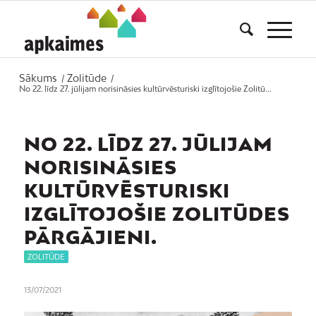
Sākums
Zolitūde
/
/
No 22. līdz 27. jūlijam norisināsies kultūrvēsturiski izglītojošie Zolitū...
NO 22. LĪDZ 27. JŪLIJAM
NORISINĀSIES
KULTŪRVĒSTURISKI
IZGLĪTOJOŠIE ZOLITŪDES
PĀRGĀJIENI.
ZOLITŪDE
13/07/2021