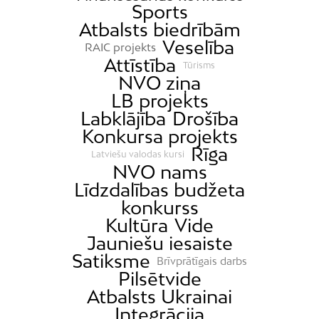
Sports
Atbalsts biedrībām
Veselība
RAIC projekts
Attīstība
Tūrisms
NVO ziņa
LB projekts
Labklājība
Drošība
Konkursa projekts
Rīga
Latviešu valodas kursi
NVO nams
Līdzdalības budžeta
konkurss
Kultūra
Vide
Jauniešu iesaiste
Satiksme
Brīvprātīgais darbs
Pilsētvide
Atbalsts Ukrainai
Integrācija