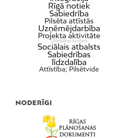
Rīgā notiek
Sabiedrība
Pilsēta attīstās
Uzņēmējdarbība
Projekta aktivitāte
Līdzdalības budžets
Sociālais atbalsts
Sabiedrības
līdzdalība
Attīstība; Pilsētvide
NODERĪGI