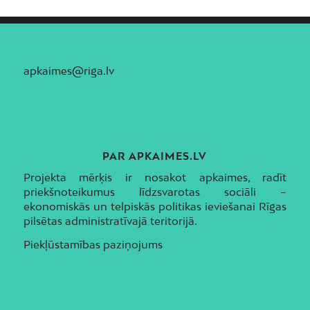
apkaimes@riga.lv
PAR APKAIMES.LV
Projekta mērķis ir nosakot apkaimes, radīt
priekšnoteikumus līdzsvarotas sociāli –
ekonomiskās un telpiskās politikas ieviešanai Rīgas
pilsētas administratīvajā teritorijā.
Piekļūstamības paziņojums