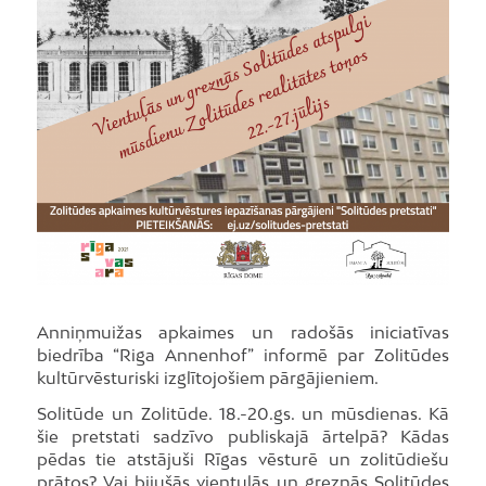
Anniņmuižas apkaimes un radošās iniciatīvas
biedrība “Riga Annenhof” informē par Zolitūdes
kultūrvēsturiski izglītojošiem pārgājieniem.
Solitūde un Zolitūde. 18.-20.gs. un mūsdienas. Kā
šie pretstati sadzīvo publiskajā ārtelpā? Kādas
pēdas tie atstājuši Rīgas vēsturē un zolitūdiešu
prātos? Vai bijušās vientuļās un greznās Solitūdes