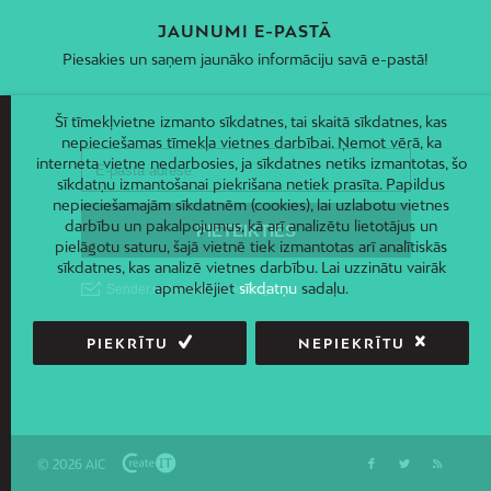
JAUNUMI E-PASTĀ
Piesakies un saņem jaunāko informāciju savā e-pastā!
Šī tīmekļvietne izmanto sīkdatnes, tai skaitā sīkdatnes, kas
nepieciešamas tīmekļa vietnes darbībai. Ņemot vērā, ka
interneta vietne nedarbosies, ja sīkdatnes netiks izmantotas, šo
sīkdatņu izmantošanai piekrišana netiek prasīta. Papildus
nepieciešamajām sīkdatnēm (cookies), lai uzlabotu vietnes
darbību un pakalpojumus, kā arī analizētu lietotājus un
pielāgotu saturu, šajā vietnē tiek izmantotas arī analītiskās
sīkdatnes, kas analizē vietnes darbību. Lai uzzinātu vairāk
apmeklējiet
sīkdatņu
sadaļu.
PIEKRĪTU
NEPIEKRĪTU
© 2026 AIC