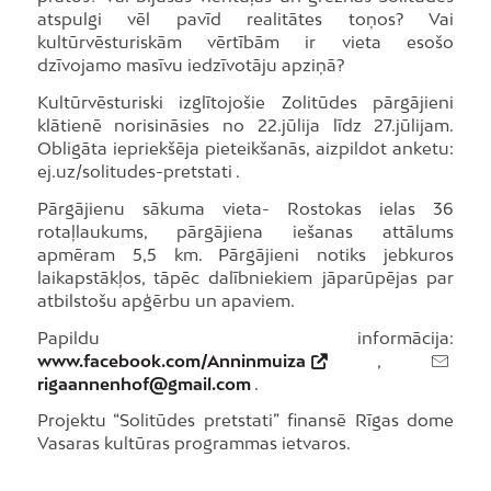
atspulgi vēl pavīd realitātes toņos? Vai
kultūrvēsturiskām vērtībām ir vieta esošo
dzīvojamo masīvu iedzīvotāju apziņā?
Kultūrvēsturiski izglītojošie Zolitūdes pārgājieni
klātienē norisināsies no 22.jūlija līdz 27.jūlijam.
Obligāta iepriekšēja pieteikšanās, aizpildot anketu:
ej.uz/solitudes-pretstati .
Pārgājienu sākuma vieta- Rostokas ielas 36
rotaļlaukums, pārgājiena iešanas attālums
apmēram 5,5 km. Pārgājieni notiks jebkuros
laikapstākļos, tāpēc dalībniekiem jāparūpējas par
atbilstošu apģērbu un apaviem.
Papildu informācija:
www.facebook.com/Anninmuiza
,
rigaannenhof@gmail.com
.
Projektu “Solitūdes pretstati” finansē Rīgas dome
Vasaras kultūras programmas ietvaros.