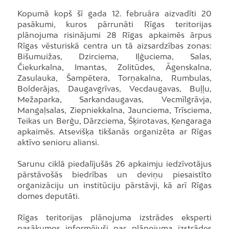
Kopumā kopš šī gada 12. februāra aizvadīti 20
pasākumi, kuros pārrunāti Rīgas teritorijas
plānojuma risinājumi 28 Rīgas apkaimēs ārpus
Rīgas vēsturiskā centra un tā aizsardzības zonas:
Bišumuižas, Dzirciema, Iļģuciema, Salas,
Čiekurkalna, Imantas, Zolitūdes, Āgenskalna,
Zasulauka, Šampētera, Torņakalna, Rumbulas,
Bolderājas, Daugavgrīvas, Vecdaugavas, Buļļu,
Mežaparka, Sarkandaugavas, Vecmīlgrāvja,
Mangaļsalas, Ziepniekkalna, Jaunciema, Trīsciema,
Teikas un Berģu, Dārzciema, Šķirotavas, Ķengaraga
apkaimēs. Atsevišķa tikšanās organizēta ar Rīgas
aktīvo senioru aliansi.
Sarunu ciklā piedalījušās 26 apkaimju iedzīvotājus
pārstāvošās biedrības un deviņu piesaistīto
organizāciju un institūciju pārstāvji, kā arī Rīgas
domes deputāti.
Rīgas teritorijas plānojuma izstrādes eksperti
pasākumos informējuši par plānojuma izstrādes