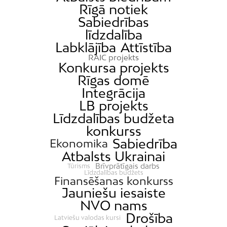
Rīgā notiek
Sabiedrības
līdzdalība
Labklājība
Attīstība
RAIC projekts
Konkursa projekts
Rīgas domē
Integrācija
LB projekts
Līdzdalības budžeta
konkurss
Sabiedrība
Ekonomika
Atbalsts Ukrainai
Brīvprātīgais darbs
Tūrisms
Līdzdalības budžets
Finansēšanas konkurss
Jauniešu iesaiste
NVO nams
Drošība
Latviešu valodas kursi