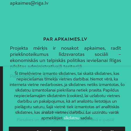
apkaimes@riga.lv
PAR APKAIMES.LV
Projekta mērķis ir nosakot apkaimes, radīt
priekšnoteikumus līdzsvarotas sociāli –
ekonomiskās un telpiskās politikas ieviešanai Rīgas
pilsētas administratīvajā teritorijā.
Šī tīmekļvietne izmanto sīkdatnes, tai skaitā sīkdatnes, kas
Piekļūstamības paziņojums
nepieciešamas tīmekļa vietnes darbībai. Ņemot vērā, ka
interneta vietne nedarbosies, ja sīkdatnes netiks izmantotas, šo
sīkdatņu izmantošanai piekrišana netiek prasīta. Papildus
nepieciešamajām sīkdatnēm (cookies), lai uzlabotu vietnes
darbību un pakalpojumus, kā arī analizētu lietotājus un
pielāgotu saturu, šajā vietnē tiek izmantotas arī analītiskās
JAUNUMI E-PASTĀ
sīkdatnes, kas analizē vietnes darbību. Lai uzzinātu vairāk
apmeklējiet
sīkdatņu
sadaļu.
Piesakies un saņem jaunāko informāciju savā e-pastā!