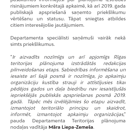
risinājumiem konkrētajā apkaimē, kā arī 2019. gada
publiskajā apspriešanā saņemto priekšlikumu
vērtēšanu un statusu. Tāpat sniegtas atbildes
citiem interesējošie jautājumiem.
Departamenta speciālisti saņēmuši vairāk nekā
simts priekšlikumus.
“
Ir aizvadīts nozīmīgs un arī apjomīgs Rīgas
teritorijas plānojuma izstrādātās redakcijas
pilnveidošanas etaps. Sabiedrības informēšana un
iesaiste arī šajā posmā ir nozīmīga, jo apkaimju
organizāciju kustība strauji ir attīstījusies tikai
pēdējos gados un daļa biedrību nav iesaistījušās
iepriekšējās publiskās apspriešanas posmā 2019.
gadā. Tāpēc mēs izvēlējāmies šo etapu aizvadīt,
izmantojot teritoriālo principu un skaidrot,
informēt, izmantojot apkaimju organizācijas
,”
pauda Departamenta Teritorijas plānojuma
nodaļas vadītāja
Māra Liepa-Zemeša
.