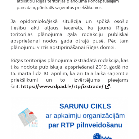
atbilstību Rīgas teritorijas plānojuma konceptuālajam
pamatam, pārskatīs saņemtos priekšlikumus.
Ja epidemioloģiskā situācija un spēkā esošie
tiesību akti atļaus, iecerēts, ka jaunā Rīgas
teritorijas plānojuma gala redakciju publiskai
apspriešanai nodos gada otrajā pusē. Pēc tam
plānojumu virzīs apstiprināšanai Rīgas domei.
Rīgas teritorijas plānojuma izstrādātā redakcija, kas
tika nodota publiskajai apspriešanai 2019. gadā no
13. marta līdz 10. aprīlim, kā arī tajā laikā saņemtie
priekšlikumi un to izvērtējums pieejams
šeit:
https://www.rdpad.lv/rtp/izstrade/
.