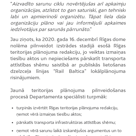
“
Aizvadīto sarunu ciklu novērtējušas arī apkaimju
organizācijas, atzīstot to gan saturiski, gan tehniski
labi un apmierinoši organizētu. Tāpat liela daļa
organizāciju plāno vai jau informējuši apkaimes
iedzīvotājus par sarunās pārrunāto
.”
Jau ziņots, ka 2020. gada 16. decembrī Rīgas dome
nolēma pilnveidot izstrādes stadijā esošā Rīgas
teritorijas plānojuma redakciju, jo veiktas izmaiņas
tiesību aktos un nepieciešams pārskatīt transporta
attīstības shēmu saistībā ar publiskās lietošanas
dzelzceļa līnijas “Rail Baltica” lokālplānojuma
risinājumiem.
Jaunā teritorijas plānojuma pilnveidošanas
procesā Departamenta speciālisti turpmāk:
turpinās izvērtēt Rīgas teritorijas plānojuma redakciju,
ņemot vērā izmaiņas tiesību aktos;
pārskatīs transporta infrastruktūras attīstības shēmu;
ņemot vērā sarunu laikā izskanējušos argumentus un to