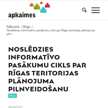
Sākums
Rīga
/
/
Noslēdzies informatīvo pasākumu cikls par Rīgas teritorijas plānojuma
piln...
NOSLĒDZIES
INFORMATĪVO
PASĀKUMU CIKLS PAR
RĪGAS TERITORIJAS
PLĀNOJUMA
PILNVEIDOŠANU
RĪGA
08/04/2021