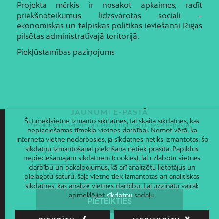
Projekta mērķis ir nosakot apkaimes, radīt
priekšnoteikumus līdzsvarotas sociāli –
ekonomiskās un telpiskās politikas ieviešanai Rīgas
pilsētas administratīvajā teritorijā.
Piekļūstamības paziņojums
JAUNUMI E-PASTĀ
Šī tīmekļvietne izmanto sīkdatnes, tai skaitā sīkdatnes, kas
Piesakies un saņem jaunāko informāciju savā e-pastā!
nepieciešamas tīmekļa vietnes darbībai. Ņemot vērā, ka
interneta vietne nedarbosies, ja sīkdatnes netiks izmantotas, šo
sīkdatņu izmantošanai piekrišana netiek prasīta. Papildus
nepieciešamajām sīkdatnēm (cookies), lai uzlabotu vietnes
darbību un pakalpojumus, kā arī analizētu lietotājus un
pielāgotu saturu, šajā vietnē tiek izmantotas arī analītiskās
sīkdatnes, kas analizē vietnes darbību. Lai uzzinātu vairāk
apmeklējiet
sīkdatņu
sadaļu.