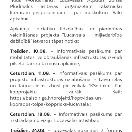
“Kids Wonderland”, Lucavsalas Atpūtas zonas
Pludmales lasītavas organizētām rakstnieku
literārām pēcpusdienām – par mūskultūru Salu
apkaimē.
Apkaimju iniciatīvu līdzdalības un piederības
veicināšanas projekta “Lucavsala – mijiedarbība
dažādībā” ietvaros tāpat notiks:
Trešdien, 10.08
. – Informatīvais pasākums par
mobilitātes, velobraukšanas infrastruktūras izveidi
pilsētā, tai skaitā mūsu apkaimē;
Ceturtdien, 11.08
. – Informatīvais pasākums par
projektu infrastruktūras uzlabošanai – Laivu ielas
un Jaunās ielas izbūvi pie veikala “KSenukai”. Par
kopprojektu vairāk šeit:
https://balso.riga.lv/projekti/koptvides-un-
koprades-telpa-kopprieks-lucavsala ;
Ceturtdien, 18.08
. – Informatīvais pasākums par
izstrādājamo vīziju Lucavsalas attīstībai;
Trešdien, 24.08
. – Lucavsalas apkaimes 2. forums