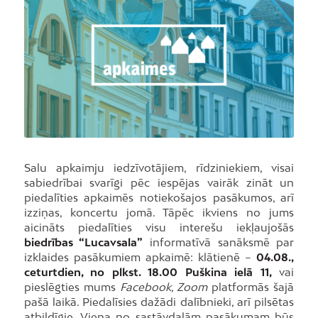
Salu apkaimju iedzīvotājiem, rīdziniekiem, visai
sabiedrībai svarīgi pēc iespējas vairāk zināt un
piedalīties apkaimēs notiekošajos pasākumos, arī
izziņas, koncertu jomā. Tāpēc ikviens no jums
aicināts piedalīties visu interešu iekļaujošās
biedrības “Lucavsala”
informatīvā sanāksmē par
izklaides pasākumiem apkaimē: klātienē –
04.08.,
ceturtdien, no plkst. 18.00 Puškina ielā 11,
vai
pieslēgties mums
Facebook
,
Zoom
platformās šajā
pašā laikā. Piedalīsies dažādi dalībnieki, arī pilsētas
atbildīgie. Viena no sastāvdaļām pasākumam būs