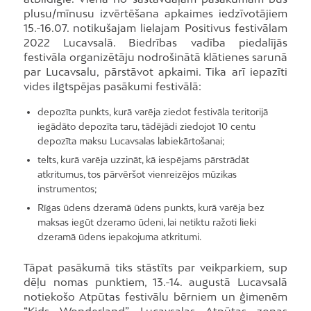
plusu/mīnusu izvērtēšana apkaimes iedzīvotājiem
15.-16.07. notikušajam lielajam Positivus festivālam
2022 Lucavsalā. Biedrības vadība piedalījās
festivāla organizētāju nodrošinātā klātienes sarunā
par Lucavsalu, pārstāvot apkaimi. Tika arī iepazīti
vides ilgtspējas pasākumi festivālā:
depozīta punkts, kurā varēja ziedot festivāla teritorijā
iegādāto depozīta taru, tādējādi ziedojot 10 centu
depozīta maksu Lucavsalas labiekārtošanai;
telts, kurā varēja uzzināt, kā iespējams pārstrādāt
atkritumus, tos pārvēršot vienreizējos mūzikas
instrumentos;
Rīgas ūdens dzeramā ūdens punkts, kurā varēja bez
maksas iegūt dzeramo ūdeni, lai netiktu ražoti lieki
dzeramā ūdens iepakojuma atkritumi.
Tāpat pasākumā tiks stāstīts par veikparkiem, sup
dēļu nomas punktiem, 13.-14. augustā Lucavsalā
notiekošo Atpūtas festivālu bērniem un ģimenēm