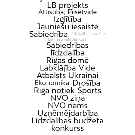
LB projekts
Attīstība; Pilsētvide
Izglītība
Jauniešu iesaiste
Sabiedrība
Līdzdalības budžets
Latviešu valodas kursi
Sabiedrības
līdzdalība
Rīgas domē
Labklājība
Vide
Atbalsts Ukrainai
Drošība
Ekonomika
Rīgā notiek
Sports
NVO ziņa
NVO nams
Uzņēmējdarbība
Līdzdalības budžeta
konkurss