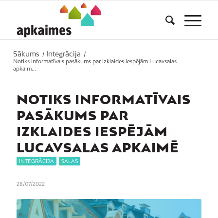
Sākums
Integrācija
/
/
Notiks informatīvais pasākums par izklaides iespējām Lucavsalas
apkaim...
NOTIKS INFORMATĪVAIS
PASĀKUMS PAR
IZKLAIDES IESPĒJĀM
LUCAVSALAS APKAIMĒ
INTEGRĀCIJA
,
SALAS
28/07/2022