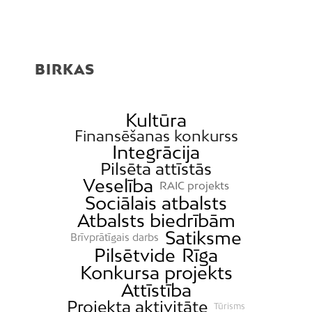
BIRKAS
Kultūra
Finansēšanas konkurss
Integrācija
Pilsēta attīstās
Veselība
RAIC projekts
Sociālais atbalsts
Atbalsts biedrībām
Satiksme
Brīvprātīgais darbs
Pilsētvide
Rīga
Konkursa projekts
Attīstība
Projekta aktivitāte
Tūrisms