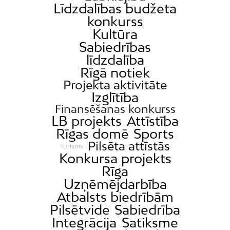
Līdzdalības budžeta
konkurss
Kultūra
Sabiedrības
līdzdalība
Rīgā notiek
Projekta aktivitāte
Izglītība
Finansēšanas konkurss
LB projekts
Attīstība
Rīgas domē
Sports
Pilsēta attīstās
Tūrisms
Konkursa projekts
Rīga
Uzņēmējdarbība
Atbalsts biedrībām
Pilsētvide
Sabiedrība
Integrācija
Satiksme