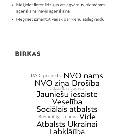
Mēģiniet lietot līdzīgus atslēgvārdus, piemēram:
āgenskalns, nevis āgenskalna
Mēģiniet izmantot vairāk par vienu atslēgvārdu
BIRKAS
NVO nams
RAIC projekts
NVO ziņa
Drošība
Līdzdalības budžets
Jauniešu iesaiste
Veselība
Sociālais atbalsts
Vide
Brīvprātīgais darbs
Atbalsts Ukrainai
Labklājība