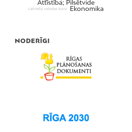
Attīstība; Pilsētvide
Ekonomika
Latviešu valodas kursi
NODERĪGI