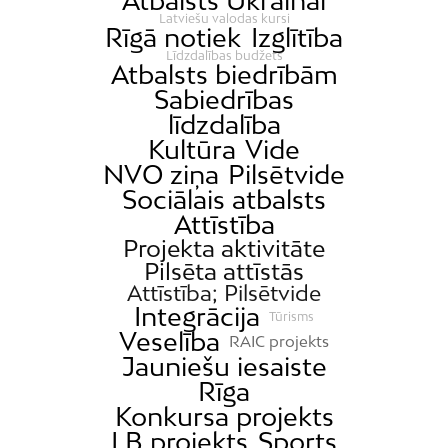
Atbalsts Ukrainai
Latviešu valodas kursi
Rīgā notiek
Izglītība
Līdzdalības budžets
Atbalsts biedrībām
Sabiedrības
līdzdalība
Kultūra
Vide
NVO ziņa
Pilsētvide
Sociālais atbalsts
Attīstība
Projekta aktivitāte
Pilsēta attīstās
Attīstība; Pilsētvide
Integrācija
Tūrisms
Veselība
RAIC projekts
Jauniešu iesaiste
Rīga
Konkursa projekts
LB projekts
Sports