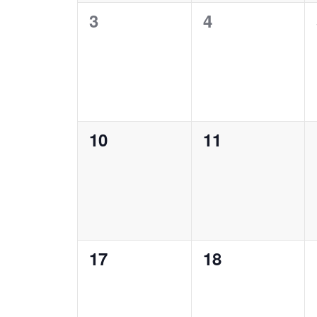
3
4
0
0
notikumi,
notikumi,
10
11
0
0
notikumi,
notikumi,
17
18
0
0
notikumi,
notikumi,