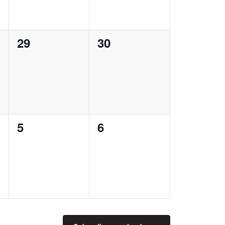
29
30
0
0
notikumi,
notikumi,
5
6
0
0
notikumi,
notikumi,