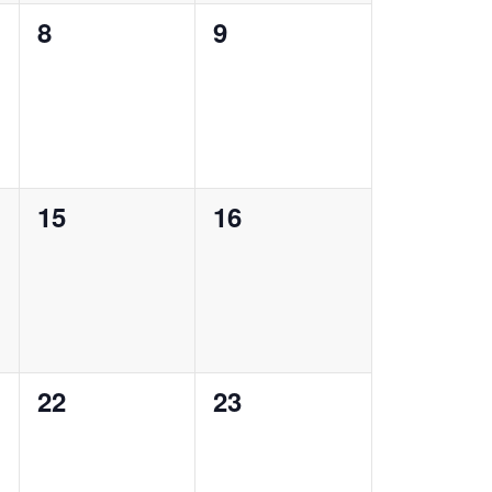
8
9
0
0
notikumi,
notikumi,
15
16
0
0
notikumi,
notikumi,
22
23
0
0
notikumi,
notikumi,