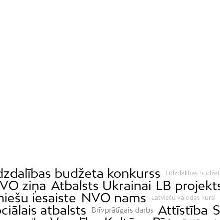
dzdalības budžeta konkurss
Līdzdalības budžet
VO ziņa
Atbalsts Ukrainai
LB projekt
iešu iesaiste
NVO nams
Latviešu valodas kursi
ciālais atbalsts
Attīstība
S
Brīvprātīgais darbs