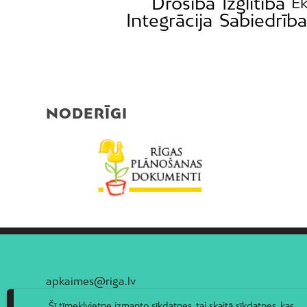
Drošība
Izglītība
E
Integrācija
Sabiedrība
NODERĪGI
apkaimes@riga.lv
Šī tīmekļvietne izmanto sīkdatnes, tai skaitā sīkdatnes, kas