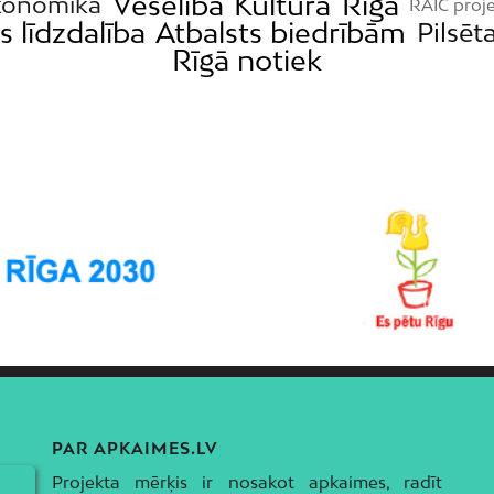
Veselība
Kultūra
Rīga
konomika
RAIC proj
s līdzdalība
Atbalsts biedrībām
Pilsēta
Rīgā notiek
PAR APKAIMES.LV
Projekta mērķis ir nosakot apkaimes, radīt