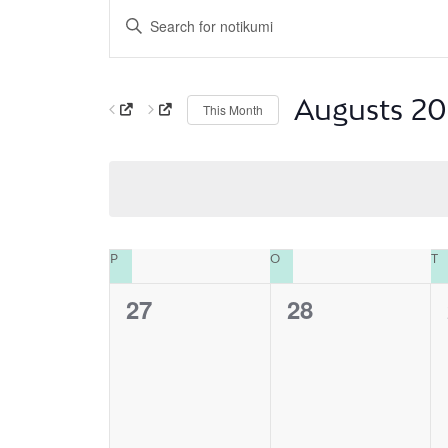
Notikumi
Enter
Search
Keyword.
and
Search
Views
for
Navigation
Notikumi
Augusts 2
This Month
by
Select
Keyword.
date.
Calendar
PIRMDIENA
OTRDIENA
P
O
T
of
Notikumi
27
28
0
0
notikumi,
notikumi,