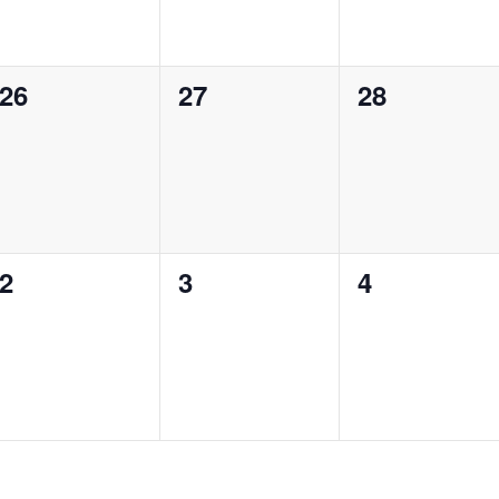
26
27
28
0
0
0
notikumi,
notikumi,
notikumi,
2
3
4
0
0
0
notikumi,
notikumi,
notikumi,