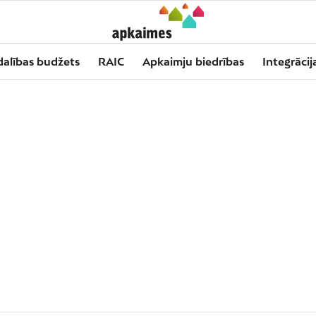
dalības budžets
RAIC
Apkaimju biedrības
Integrācij