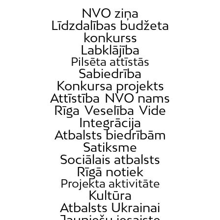
NVO ziņa
Līdzdalības budžeta
konkurss
Labklājība
Pilsēta attīstās
Sabiedrība
Konkursa projekts
Attīstība
NVO nams
Rīga
Veselība
Vide
Integrācija
Atbalsts biedrībām
Satiksme
Sociālais atbalsts
Rīgā notiek
Projekta aktivitāte
Kultūra
Atbalsts Ukrainai
Jauniešu iesaiste