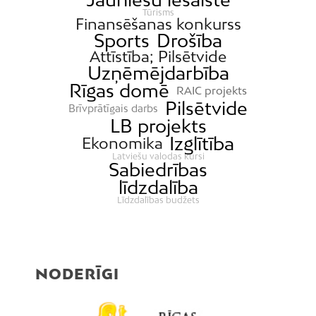
Tūrisms
Finansēšanas konkurss
Sports
Drošība
Attīstība; Pilsētvide
Uzņēmējdarbība
Rīgas domē
RAIC projekts
Pilsētvide
Brīvprātīgais darbs
LB projekts
Izglītība
Ekonomika
Latviešu valodas kursi
Sabiedrības
līdzdalība
Līdzdalības budžets
NODERĪGI