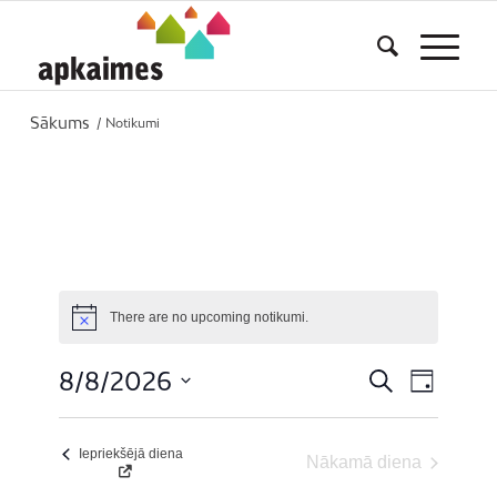
Sākums
/
Notikumi
There are no upcoming notikumi.
Notice
Notikumi
Event
8/8/2026
Meklēt
Day
Search
Views
Select
and
Naviga
date.
Views
Iepriekšējā diena
Nākamā diena
Navigation