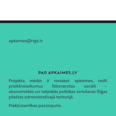
apkaimes@riga.lv
PAR APKAIMES.LV
Projekta mērķis ir nosakot apkaimes, radīt
priekšnoteikumus līdzsvarotas sociāli –
ekonomiskās un telpiskās politikas ieviešanai Rīgas
pilsētas administratīvajā teritorijā.
Piekļūstamības paziņojums