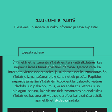
JAUNUMI E-PASTĀ
Piesakies un saņem jaunāko informāciju savā e-pastā!
Šī tīmekļvietne izmanto sīkdatnes, tai skaitā sīkdatnes, kas
nepieciešamas tīmekļa vietnes darbībai. Ņemot vērā, ka
interneta vietne nedarbosies, ja sīkdatnes netiks izmantotas, šo
sīkdatņu izmantošanai piekrišana netiek prasīta. Papildus
nepieciešamajām sīkdatnēm (cookies), lai uzlabotu vietnes
darbību un pakalpojumus, kā arī analizētu lietotājus un
pielāgotu saturu, šajā vietnē tiek izmantotas arī analītiskās
sīkdatnes, kas analizē vietnes darbību. Lai uzzinātu vairāk
apmeklējiet
sīkdatņu
sadaļu.