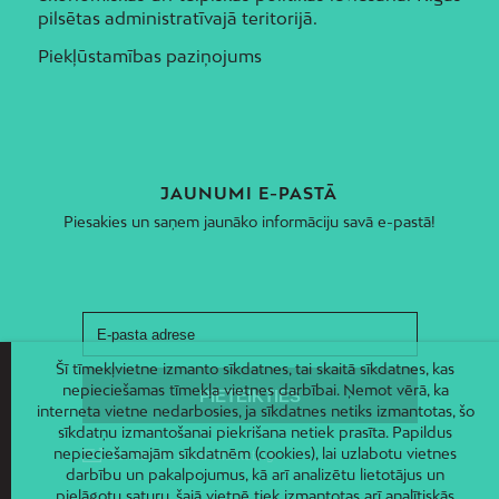
pilsētas administratīvajā teritorijā.
Piekļūstamības paziņojums
JAUNUMI E-PASTĀ
Piesakies un saņem jaunāko informāciju savā e-pastā!
Šī tīmekļvietne izmanto sīkdatnes, tai skaitā sīkdatnes, kas
nepieciešamas tīmekļa vietnes darbībai. Ņemot vērā, ka
interneta vietne nedarbosies, ja sīkdatnes netiks izmantotas, šo
sīkdatņu izmantošanai piekrišana netiek prasīta. Papildus
nepieciešamajām sīkdatnēm (cookies), lai uzlabotu vietnes
darbību un pakalpojumus, kā arī analizētu lietotājus un
pielāgotu saturu, šajā vietnē tiek izmantotas arī analītiskās