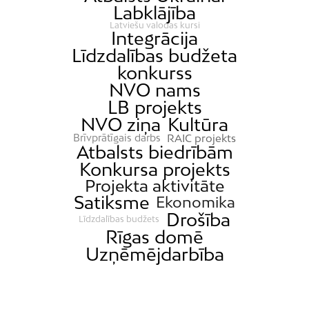
Labklājība
Latviešu valodas kursi
Integrācija
Līdzdalības budžeta
konkurss
NVO nams
LB projekts
NVO ziņa
Kultūra
RAIC projekts
Brīvprātīgais darbs
Atbalsts biedrībām
Konkursa projekts
Projekta aktivitāte
Satiksme
Ekonomika
Drošība
Līdzdalības budžets
Rīgas domē
Uzņēmējdarbība