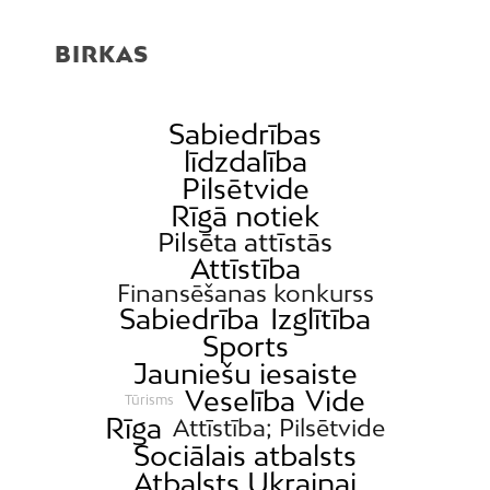
BIRKAS
Sabiedrības
līdzdalība
Pilsētvide
Rīgā notiek
Pilsēta attīstās
Attīstība
Finansēšanas konkurss
Sabiedrība
Izglītība
Sports
Jauniešu iesaiste
Veselība
Vide
Tūrisms
Rīga
Attīstība; Pilsētvide
Sociālais atbalsts
Atbalsts Ukrainai