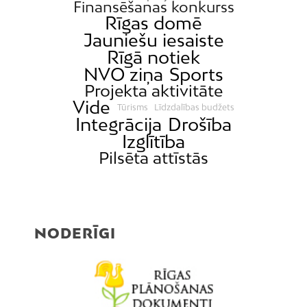
Finansēšanas konkurss
Rīgas domē
Jauniešu iesaiste
Rīgā notiek
NVO ziņa
Sports
Projekta aktivitāte
Vide
Tūrisms
Līdzdalības budžets
Integrācija
Drošība
Izglītība
Pilsēta attīstās
NODERĪGI