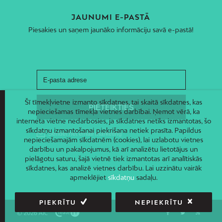
JAUNUMI E-PASTĀ
Piesakies un saņem jaunāko informāciju savā e-pastā!
Šī tīmekļvietne izmanto sīkdatnes, tai skaitā sīkdatnes, kas
nepieciešamas tīmekļa vietnes darbībai. Ņemot vērā, ka
interneta vietne nedarbosies, ja sīkdatnes netiks izmantotas, šo
sīkdatņu izmantošanai piekrišana netiek prasīta. Papildus
nepieciešamajām sīkdatnēm (cookies), lai uzlabotu vietnes
darbību un pakalpojumus, kā arī analizētu lietotājus un
pielāgotu saturu, šajā vietnē tiek izmantotas arī analītiskās
sīkdatnes, kas analizē vietnes darbību. Lai uzzinātu vairāk
apmeklējiet
sīkdatņu
sadaļu.
PIEKRĪTU
NEPIEKRĪTU
© 2026 AIC