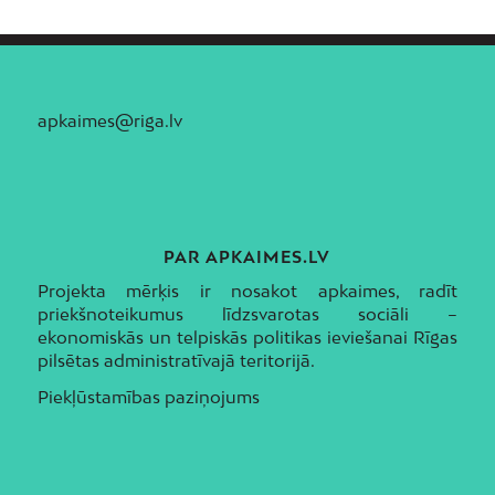
apkaimes@riga.lv
PAR APKAIMES.LV
Projekta mērķis ir nosakot apkaimes, radīt
priekšnoteikumus līdzsvarotas sociāli –
ekonomiskās un telpiskās politikas ieviešanai Rīgas
pilsētas administratīvajā teritorijā.
Piekļūstamības paziņojums