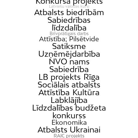
Konkursa projekts
Latviešu valodas kursi
Atbalsts biedrībām
Sabiedrības
līdzdalība
Brīvprātīgais darbs
Attīstība; Pilsētvide
Satiksme
Uzņēmējdarbība
NVO nams
Sabiedrība
LB projekts
Rīga
Sociālais atbalsts
Attīstība
Kultūra
Labklājība
Līdzdalības budžeta
konkurss
Ekonomika
Atbalsts Ukrainai
RAIC projekts