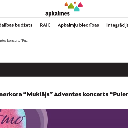
dalības budžets
RAIC
Apkaimju biedrības
Integrācij
ntes koncerts “Pu...
merkora “Muklājs” Adventes koncerts “Pulenk