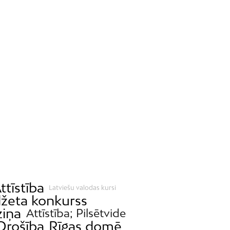
ttīstība
Latviešu valodas kursi
džeta konkurss
iņa
Attīstība; Pilsētvide
Drošība
Rīgas domē