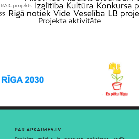
Izglītība
Kultūra
Konkursa p
RAIC projekts
Rīgā notiek
Vide
Veselība
LB proje
ss
Projekta aktivitāte
PAR APKAIMES.LV
Projekta mērķis ir nosakot apkaimes, radīt