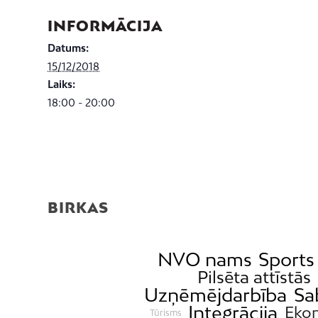
INFORMĀCIJA
Datums:
15/12/2018
Laiks:
18:00 - 20:00
BIRKAS
NVO nams
Sports
Pilsēta attīstās
Uzņēmējdarbība
Sa
Integrācija
Eko
Tūrisms