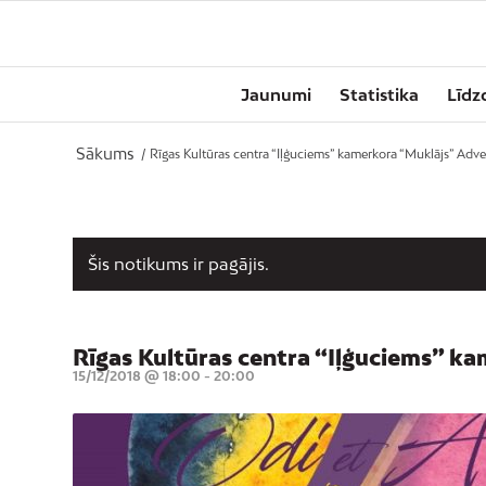
Jaunumi
Statistika
Līdz
Sākums
/
Rīgas Kultūras centra “Iļģuciems” kamerkora “Muklājs” Adve
Šis notikums ir pagājis.
Rīgas Kultūras centra “Iļģuciems” ka
15/12/2018 @ 18:00
-
20:00