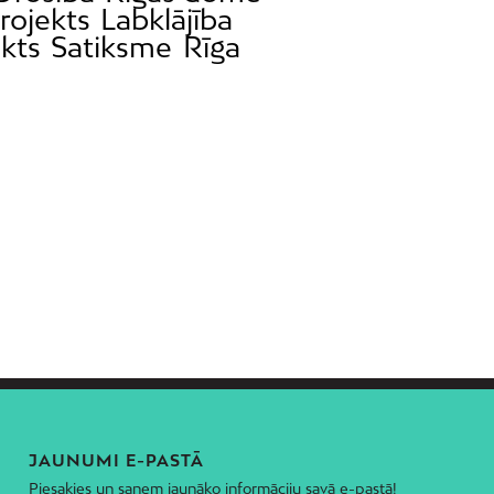
rojekts
Labklājība
kts
Satiksme
Rīga
JAUNUMI E-PASTĀ
Piesakies un saņem jaunāko informāciju savā e-pastā!