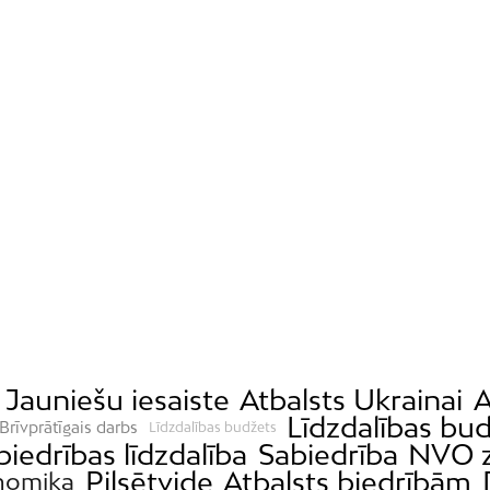
Jauniešu iesaiste
Atbalsts Ukrainai
A
Līdzdalības bu
Brīvprātīgais darbs
Līdzdalības budžets
biedrības līdzdalība
Sabiedrība
NVO z
Pilsētvide
Atbalsts biedrībām
nomika