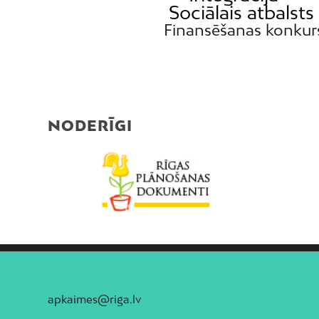
Sociālais atbalsts
Finansēšanas konkur
NODERĪGI
apkaimes@riga.lv