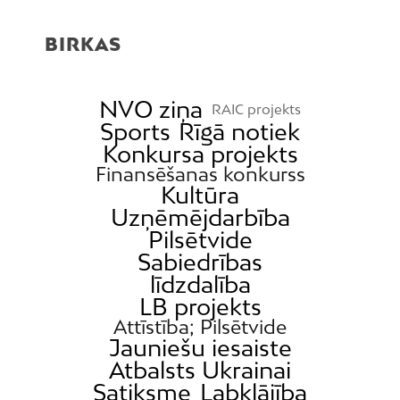
BIRKAS
NVO ziņa
RAIC projekts
Sports
Rīgā notiek
Konkursa projekts
Finansēšanas konkurss
Kultūra
Uzņēmējdarbība
Pilsētvide
Sabiedrības
līdzdalība
LB projekts
Attīstība; Pilsētvide
Jauniešu iesaiste
Atbalsts Ukrainai
Satiksme
Labklājība