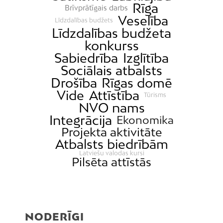
Rīga
Brīvprātīgais darbs
Veselība
Līdzdalības budžets
Līdzdalības budžeta
konkurss
Sabiedrība
Izglītība
Sociālais atbalsts
Drošība
Rīgas domē
Vide
Attīstība
Tūrisms
NVO nams
Integrācija
Ekonomika
Projekta aktivitāte
Atbalsts biedrībām
Latviešu valodas kursi
Pilsēta attīstās
NODERĪGI