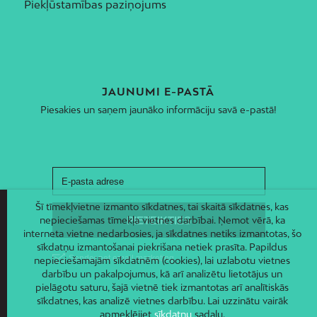
Piekļūstamības paziņojums
JAUNUMI E-PASTĀ
Piesakies un saņem jaunāko informāciju savā e-pastā!
Šī tīmekļvietne izmanto sīkdatnes, tai skaitā sīkdatnes, kas
nepieciešamas tīmekļa vietnes darbībai. Ņemot vērā, ka
interneta vietne nedarbosies, ja sīkdatnes netiks izmantotas, šo
sīkdatņu izmantošanai piekrišana netiek prasīta. Papildus
nepieciešamajām sīkdatnēm (cookies), lai uzlabotu vietnes
darbību un pakalpojumus, kā arī analizētu lietotājus un
pielāgotu saturu, šajā vietnē tiek izmantotas arī analītiskās
sīkdatnes, kas analizē vietnes darbību. Lai uzzinātu vairāk
apmeklējiet
sīkdatņu
sadaļu.