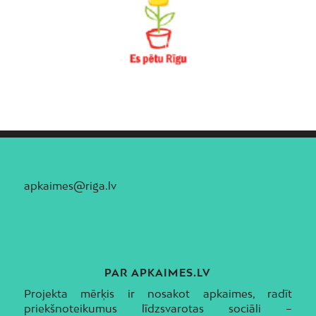
apkaimes@riga.lv
PAR APKAIMES.LV
Projekta mērķis ir nosakot apkaimes, radīt
priekšnoteikumus līdzsvarotas sociāli –