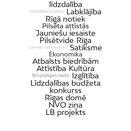
līdzdalība
Labklājība
Līdzdalības budžets
Rīgā notiek
Pilsēta attīstās
Jauniešu iesaiste
Pilsētvide
Rīga
Satiksme
Latviešu valodas kursi
Ekonomika
Atbalsts biedrībām
Attīstība
Kultūra
Izglītība
Brīvprātīgais darbs
Līdzdalības budžeta
konkurss
Rīgas domē
NVO ziņa
LB projekts