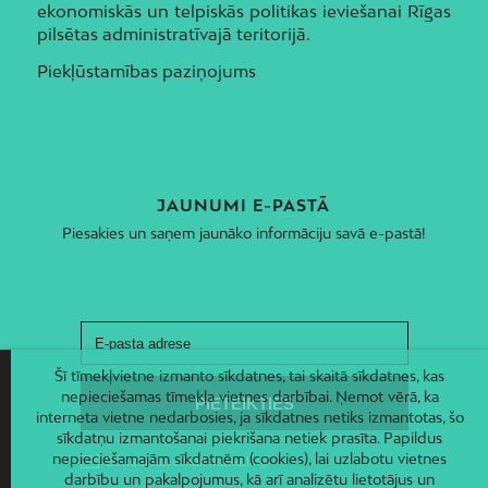
ekonomiskās un telpiskās politikas ieviešanai Rīgas
pilsētas administratīvajā teritorijā.
Piekļūstamības paziņojums
JAUNUMI E-PASTĀ
Piesakies un saņem jaunāko informāciju savā e-pastā!
Šī tīmekļvietne izmanto sīkdatnes, tai skaitā sīkdatnes, kas
nepieciešamas tīmekļa vietnes darbībai. Ņemot vērā, ka
interneta vietne nedarbosies, ja sīkdatnes netiks izmantotas, šo
sīkdatņu izmantošanai piekrišana netiek prasīta. Papildus
nepieciešamajām sīkdatnēm (cookies), lai uzlabotu vietnes
darbību un pakalpojumus, kā arī analizētu lietotājus un