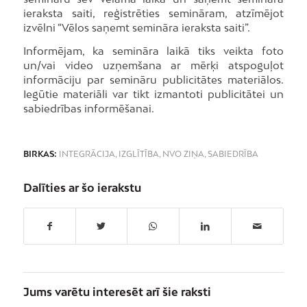
ieraksta saiti, reģistrēties semināram, atzīmējot
izvēlni “Vēlos saņemt semināra ieraksta saiti”.
Informējam, ka semināra laikā tiks veikta foto
un/vai video uzņemšana ar mērķi atspoguļot
informāciju par semināru publicitātes materiālos.
Iegūtie materiāli var tikt izmantoti publicitātei un
sabiedrības informēšanai.
BIRKAS:
INTEGRĀCIJA
,
IZGLĪTĪBA
,
NVO ZIŅA
,
SABIEDRĪBA
Dalīties ar šo ierakstu
Jums varētu interesēt arī šie raksti