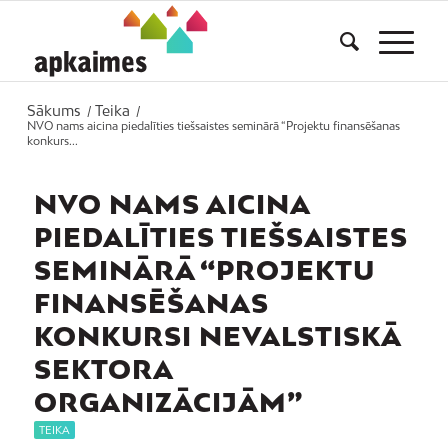
Sākums
Teika
/
/
NVO nams aicina piedalīties tiešsaistes seminārā “Projektu finansēšanas
konkurs...
NVO NAMS AICINA
PIEDALĪTIES TIEŠSAISTES
SEMINĀRĀ “PROJEKTU
FINANSĒŠANAS
KONKURSI NEVALSTISKĀ
SEKTORA
ORGANIZĀCIJĀM”
TEIKA