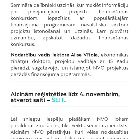
Semināra dalībnieki uzzinās, kur meklēt informāciju
par pieejamajiem projektu finansēšanas
konkursiem, iepazīsies ar populārākajām
finansējuma programmām nevalstiskā sektora
projektu īstenošanai un uzzinās, kam pievērst
uzmanību, apskatot dažādus finansēšanas
konkursus.
Nodarbību vadīs lektore Alise Vītola
, ekonomikas
zinātņu doktore, projektu vadītāja ar 15 gadu
pieredzi, sagatavojot un īstenojot NVO projektus
dažādās finansējuma programmās.
Aicinām reģistrēties līdz 4. novembrim,
atverot saiti –
ŠEIT
.
Lai sniegtu iespēju plašākam NVO lokam
papildināt zināšanas, tiks veikts semināra ieraksts.
Aicinām NVO pārstāvjus, kuri vēlas noklausīties
semināru sev vēlamā laikā un saņemt semināra