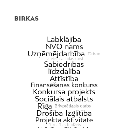
BIRKAS
Labklājība
NVO nams
Uzņēmējdarbība
Tūrisms
Latviešu valodas kursi
Sabiedrības
līdzdalība
Attīstība
Finansēšanas konkurss
Konkursa projekts
Sociālais atbalsts
Rīga
Brīvprātīgais darbs
Drošība
Izglītība
Projekta aktivitāte
Līdzdalības budžets