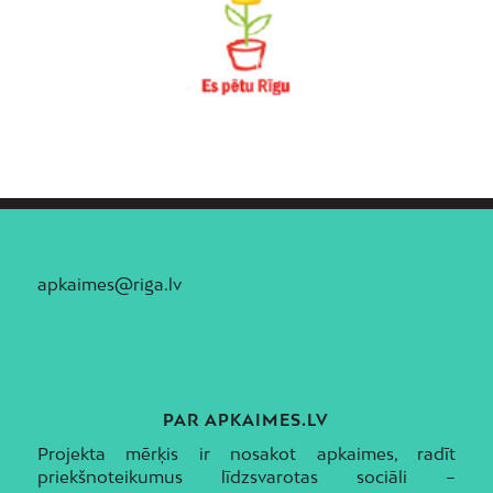
apkaimes@riga.lv
PAR APKAIMES.LV
Projekta mērķis ir nosakot apkaimes, radīt
priekšnoteikumus līdzsvarotas sociāli –