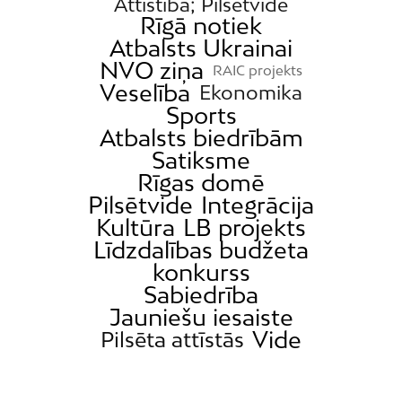
Attīstība; Pilsētvide
Rīgā notiek
Atbalsts Ukrainai
NVO ziņa
RAIC projekts
Veselība
Ekonomika
Sports
Atbalsts biedrībām
Satiksme
Rīgas domē
Pilsētvide
Integrācija
Kultūra
LB projekts
Līdzdalības budžeta
konkurss
Sabiedrība
Jauniešu iesaiste
Vide
Pilsēta attīstās