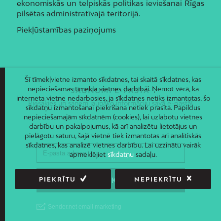
ekonomiskās un telpiskās politikas ieviešanai Rīgas
pilsētas administratīvajā teritorijā.
Piekļūstamības paziņojums
Šī tīmekļvietne izmanto sīkdatnes, tai skaitā sīkdatnes, kas
nepieciešamas tīmekļa vietnes darbībai. Ņemot vērā, ka
JAUNUMI E-PASTĀ
interneta vietne nedarbosies, ja sīkdatnes netiks izmantotas, šo
Piesakies un saņem jaunāko informāciju savā e-pastā!
sīkdatņu izmantošanai piekrišana netiek prasīta. Papildus
nepieciešamajām sīkdatnēm (cookies), lai uzlabotu vietnes
darbību un pakalpojumus, kā arī analizētu lietotājus un
pielāgotu saturu, šajā vietnē tiek izmantotas arī analītiskās
sīkdatnes, kas analizē vietnes darbību. Lai uzzinātu vairāk
apmeklējiet
sīkdatņu
sadaļu.
PIEKRĪTU
NEPIEKRĪTU