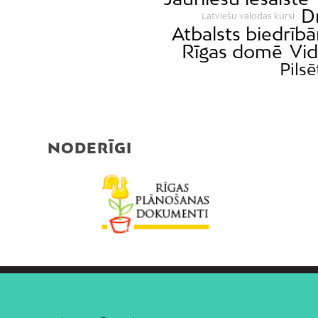
D
Latviešu valodas kursi
Atbalsts biedrīb
Rīgas domē
Vi
Pilsē
NODERĪGI