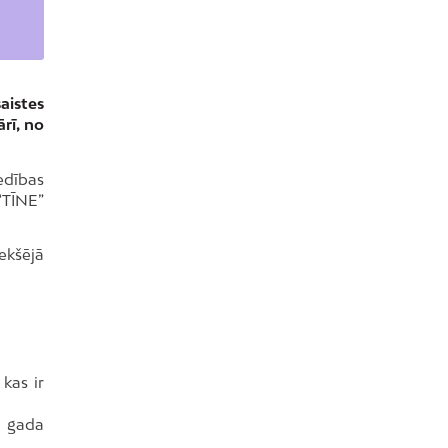
aistes
rī, no
edības
“TĪNE”
iekšējā
kas ir
m gada