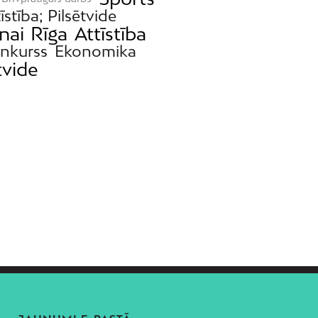
īstība; Pilsētvide
nai
Rīga
Attīstība
onkurss
Ekonomika
tvide