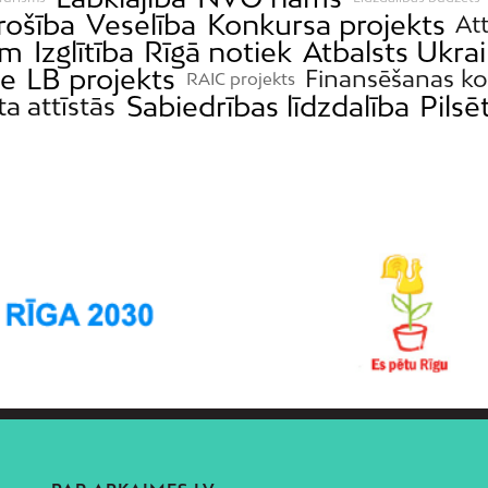
rošība
Veselība
Konkursa projekts
Att
ām
Izglītība
Rīgā notiek
Atbalsts Ukrai
de
LB projekts
Finansēšanas k
RAIC projekts
Sabiedrības līdzdalība
Pilsē
ta attīstās