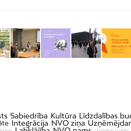
sts
Sabiedrība
Kultūra
Līdzdalības b
Integrācija
NVO ziņa
Uzņēmējdar
āte
Labklājība
NVO nams
Tūrisms
Līdzdalības budžets