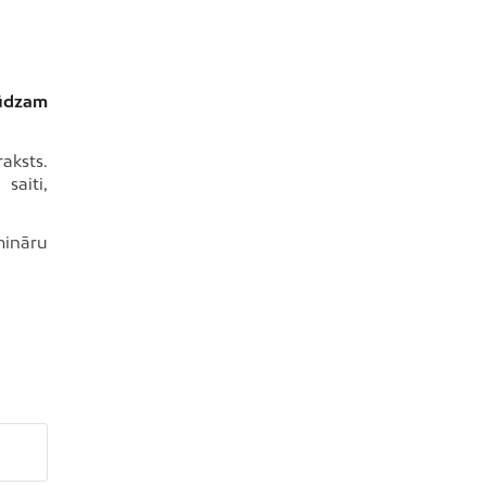
lūdzam
aksts.
saiti,
mināru