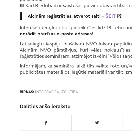
🟪 Kad Biedrībām ir saistošas pievienotās vērtības 
Aicinām reģistrēties, atverot saiti
–
ŠEIT
.
Interesentiem, kuri būs pieteikušies līdz 18. februār
norādīt precīzas e-pasta adreses!
Lai sniegtu iespēju plašākam NVO lokam papildin
Aicinām NVO pārstāvjus, kuri vēlas noklausīties
reģistrēties semināram, atzīmējot izvēlni “Vēlos saņe
Informējam, ka semināra laikā tiks veikta foto un
publicitātes materiālos. Iegūtie materiāli var tikt i
BIRKAS:
INTEGRĀCIJA
,
IZGLĪTĪBA
Dalīties ar šo ierakstu