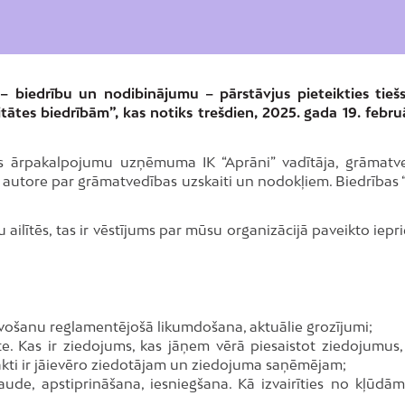
– biedrību un nodibinājumu – pārstāvjus pieteikties tiešs
tes biedrībām”, kas notiks trešdien, 2025. gada 19. februā
 ārpakalpojumu uzņēmuma IK “Aprāni” vadītāja, grāmatv
u autore par grāmatvedības uzskaiti un nodokļiem. Biedrības 
 ailītēs, tas ir vēstījums par mūsu organizācijā paveikto iepr
vošanu reglamentējošā likumdošana, aktuālie grozījumi;
. Kas ir ziedojums, kas jāņem vērā piesaistot ziedojumus, 
akti ir jāievēro ziedotājam un ziedojuma saņēmējam;
ude, apstiprināšana, iesniegšana. Kā izvairīties no kļūdā