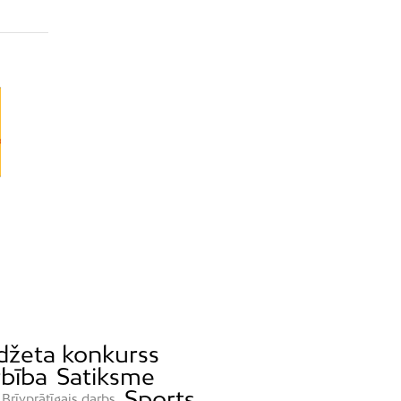
udžeta konkurss
bība
Satiksme
Sports
Brīvprātīgais darbs