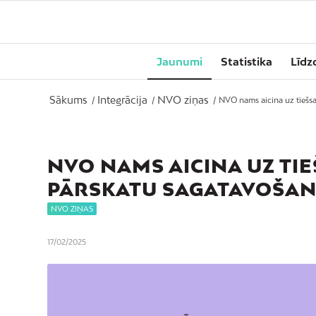
Jaunumi
Statistika
Līdz
Sākums
Integrācija
NVO ziņas
/
/
/
NVO nams aicina uz tiešsa
NVO NAMS AICINA UZ TI
PĀRSKATU SAGATAVOŠAN
NVO ZIŅAS
17/02/2025