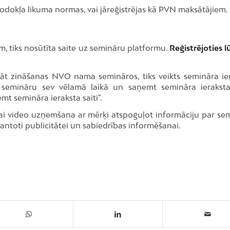
nodokļa likuma normas, vai jāreģistrējas kā PVN maksātājiem.
im, tiks nosūtīta saite uz semināru platformu.
Reģistrējoties 
āt zināšanas NVO nama semināros, tiks veikts semināra ier
 semināru sev vēlamā laikā un saņemt semināra ieraksta 
mt semināra ieraksta saiti”.
/vai video uzņemšana ar mērķi atspoguļot informāciju par se
zmantoti publicitātei un sabiedrības informēšanai.