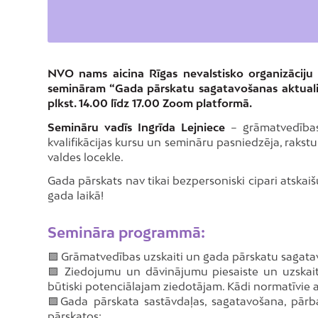
NVO nams aicina Rīgas nevalstisko organizāciju 
semināram “Gada pārskatu sagatavošanas aktualitā
plkst. 14.00 līdz 17.00 Zoom platformā.
Semināru vadīs Ingrīda Lejniece
– grāmatvedības
kvalifikācijas kursu un semināru pasniedzēja, rakst
valdes locekle.
Gada pārskats nav tikai bezpersoniski cipari atskaišu
gada laikā!
Semināra programmā:
🟪 Grāmatvedības uzskaiti un gada pārskatu sagata
🟪 Ziedojumu un dāvinājumu piesaiste un uzskaite
būtiski potenciālajam ziedotājam. Kādi normatīvie 
🟪Gada pārskata sastāvdaļas, sagatavošana, pārba
pārskatos;