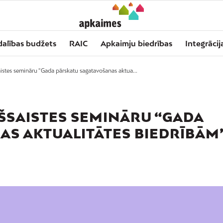
dalības budžets
RAIC
Apkaimju biedrības
Integrācij
istes semināru “Gada pārskatu sagatavošanas aktua...
EŠSAISTES SEMINĀRU “GADA
AS AKTUALITĀTES BIEDRĪBĀM