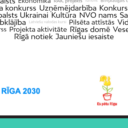
alsts
Ekonomika
RAIC projekts
Brīvprātīgais 
Tūrisms
a konkurss
Uzņēmējdarbība
Konkurs
balsts Ukrainai
Kultūra
NVO nams
Sa
bklājība
Vi
Pilsēta attīstās
Latviešu valodas kursi
Rīgas domē
Vese
Projekta aktivitāte
rss
Rīgā notiek
Jauniešu iesaiste