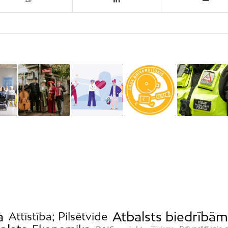
a
Atbalsts biedrībām
Attīstība; Pilsētvide