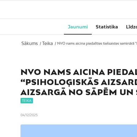
Jaunumi
Statistika
Līdz
Sākums
Teika
/
/
NVO nams aicina piedalīties tiešsaistes seminārā “P
NVO NAMS AICINA PIEDAL
“PSIHOLOĢISKĀS AIZSAR
AIZSARGĀ NO SĀPĒM UN 
TEIKA
04/12/2025