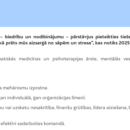
– biedrību un nodibinājumu – pārstāvjus pieteikties tiešs
kā prāts mūs aizsargā no sāpēm un stresa”, kas notiks 2025
atiskās medicīnas un psihoterapijas ārste, mentālās ves
as mehānismu izpratne.
an individuālā, gan organizācijas līmenī.
u vai uzskatu nesakritība, finanšu grūtības, līdera aiziešana,
n efektīvi sadarboties komandā.