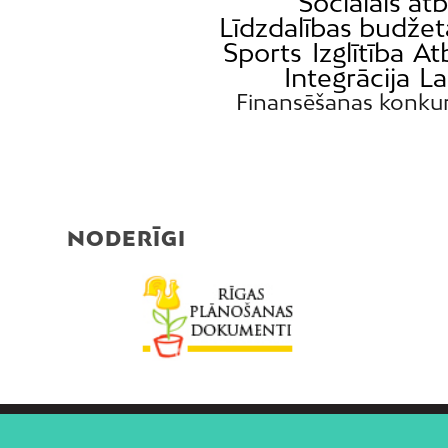
Sociālais atb
Līdzdalības budžet
Sports
Izglītība
At
Integrācija
La
Finansēšanas konku
NODERĪGI