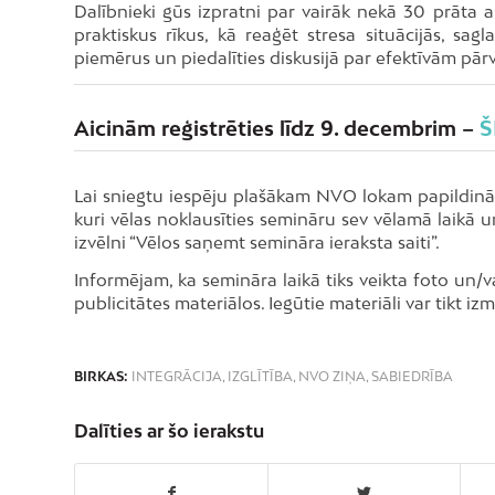
Dalībnieki gūs izpratni par vairāk nekā 30 prāta a
praktiskus rīkus, kā reaģēt stresa situācijās, sag
piemērus un piedalīties diskusijā par efektīvām p
Aicinām reģistrēties līdz 9. decembrim –
Š
Lai sniegtu iespēju plašākam NVO lokam papildināt 
kuri vēlas noklausīties semināru sev vēlamā laikā u
izvēlni “Vēlos saņemt semināra ieraksta saiti”.
Informējam, ka semināra laikā tiks veikta foto un
publicitātes materiālos. Iegūtie materiāli var tikt i
BIRKAS:
INTEGRĀCIJA
,
IZGLĪTĪBA
,
NVO ZIŅA
,
SABIEDRĪBA
Dalīties ar šo ierakstu