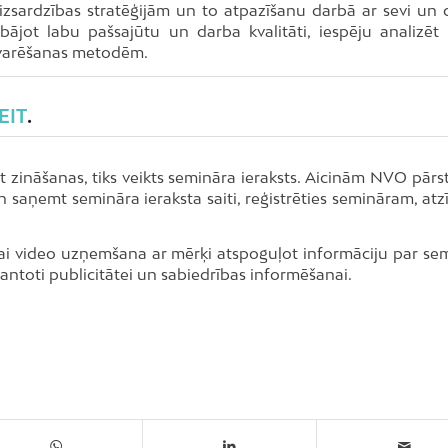
izsardzības stratēģijām un to atpazīšanu darbā ar sevi un c
labājot labu pašsajūtu un darba kvalitāti, iespēju analizēt 
ārvarēšanas metodēm.
EIT
.
zināšanas, tiks veikts semināra ieraksts. Aicinām NVO pārst
n saņemt semināra ieraksta saiti, reģistrēties semināram, atz
/vai video uzņemšana ar mērķi atspoguļot informāciju par se
zmantoti publicitātei un sabiedrības informēšanai.