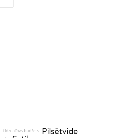
Pilsētvide
Līdzdalības budžets