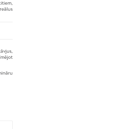
itiem,
reālus
āvjus,
īmējot
mināru