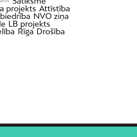
Satiksme
darbs
a projekts
Attīstība
biedrība
NVO ziņa
de
LB projekts
lība
Rīga
Drošība