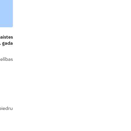
aistes
. gada
elības
 biedru