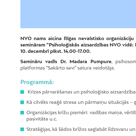
NVO nams aicina Rīgas nevalstisko organizāciju 
semināram “Psiholoģiskās aizsardzības NVO vidē: 
10. decembrī plkst. 14.00-17.00.
Semināru vadīs Dr. Madara Pumpure
, psihosom
platformas “Sakārto sevi” satura veidotāja.
Programmā:
Krīzes pārvarēšanas un psiholoģisko aizsardzīb
Kā cilvēks reaģē stresa un pārmaiņu situācijās – g
Organizācijas krīžu piemēri: vadības maiņa, vērtīb
pasivitāte u.c.
Stratēģijas, kā šādos brīžos saglabāt līdzsvaru u