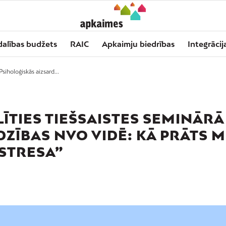
dalības budžets
RAIC
Apkaimju biedrības
Integrācij
siholoģiskās aizsard...
ĪTIES TIEŠSAISTES SEMINĀRĀ
DZĪBAS NVO VIDĒ: KĀ PRĀTS 
STRESA”