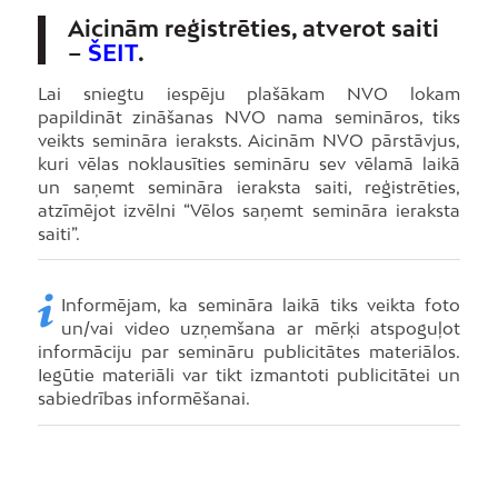
Aicinām reģistrēties, atverot saiti
–
ŠEIT
.
Lai sniegtu iespēju plašākam NVO lokam
papildināt zināšanas NVO nama semināros, tiks
veikts semināra ieraksts. Aicinām NVO pārstāvjus,
kuri vēlas noklausīties semināru sev vēlamā laikā
un saņemt semināra ieraksta saiti, reģistrēties,
atzīmējot izvēlni “Vēlos saņemt semināra ieraksta
saiti”.
Informējam, ka semināra laikā tiks veikta foto
un/vai video uzņemšana ar mērķi atspoguļot
informāciju par semināru publicitātes materiālos.
Iegūtie materiāli var tikt izmantoti publicitātei un
sabiedrības informēšanai.