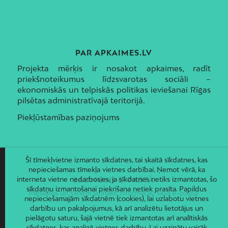
PAR APKAIMES.LV
Projekta mērķis ir nosakot apkaimes, radīt
priekšnoteikumus līdzsvarotas sociāli –
ekonomiskās un telpiskās politikas ieviešanai Rīgas
pilsētas administratīvajā teritorijā.
Piekļūstamības paziņojums
Šī tīmekļvietne izmanto sīkdatnes, tai skaitā sīkdatnes, kas
nepieciešamas tīmekļa vietnes darbībai. Ņemot vērā, ka
interneta vietne nedarbosies, ja sīkdatnes netiks izmantotas, šo
JAUNUMI E-PASTĀ
sīkdatņu izmantošanai piekrišana netiek prasīta. Papildus
Piesakies un saņem jaunāko informāciju savā e-pastā!
nepieciešamajām sīkdatnēm (cookies), lai uzlabotu vietnes
darbību un pakalpojumus, kā arī analizētu lietotājus un
pielāgotu saturu, šajā vietnē tiek izmantotas arī analītiskās
sīkdatnes, kas analizē vietnes darbību. Lai uzzinātu vairāk