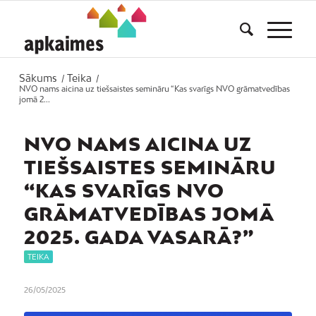
Sākums
Teika
/
/
NVO nams aicina uz tiešsaistes semināru “Kas svarīgs NVO grāmatvedības
jomā 2...
NVO NAMS AICINA UZ
TIEŠSAISTES SEMINĀRU
“KAS SVARĪGS NVO
GRĀMATVEDĪBAS JOMĀ
2025. GADA VASARĀ?”
TEIKA
26/05/2025