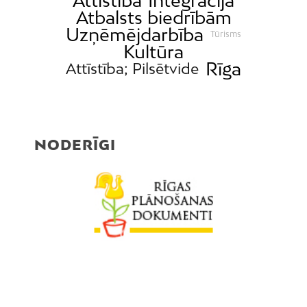
Attīstība
Integrācija
Atbalsts biedrībām
Uzņēmējdarbība
Tūrisms
Kultūra
Rīga
Attīstība; Pilsētvide
NODERĪGI