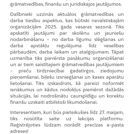
grāmatvedības, finanšu un juridiskajos jautājumos.
Dalībnieki uzzinās aktuālos grāmatvedības un
darba tiesību aspektus, kas būtiski nevalstiskajām
organizācijām 2025. gada vasaras sezonā. Tiks
apskatīti jautājumi par skolēnu un jauniešu
nodarbināšanu – no darba līgumu slēgšanas un
darba apstākļu regulējuma līdz veselības
pārbaudēm, darba laikam un atalgojumam. Tāpat
uzmanība tiks pievērsta pasākumu organizēšanai
un ar tiem saistītajiem grāmatvedības jautājumiem
– preču tirdzniecībai gadatirgos, ziedojumu
pieņemšanai, biļešu izsniegšanai un kases aparātu
lietošanai. Tiks izskaidrots, kā pareizi noformēt
ienākumus un kādus nodokļus piemērot dažādās
situācijās, lai nodrošinātu caurspīdīgu un korektu
finanšu uzskaiti atbilstoši likumdošanai.
Interesentiem, kuri būs pieteikušies līdz 27. maijam,
tiks nosūtīta saite uz lekcijas platformu.
Reģistrējoties lūdzam norādīt precīzas e-pasta
adreses!