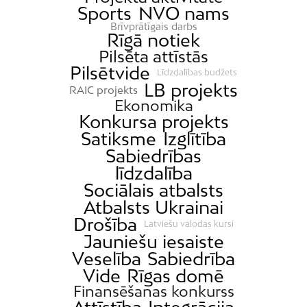
Sports
NVO nams
Brīvprātīgais darbs
Rīgā notiek
Pilsēta attīstās
Pilsētvide
Līdzdalības budžets
LB projekts
RAIC projekts
Ekonomika
Konkursa projekts
Satiksme
Izglītība
Sabiedrības
līdzdalība
Sociālais atbalsts
Atbalsts Ukrainai
Drošība
Latviešu valodas kursi
Jauniešu iesaiste
Veselība
Sabiedrība
Vide
Rīgas domē
Finansēšanas konkurss