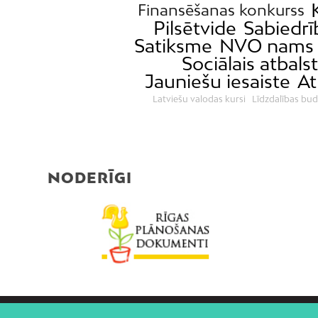
Finansēšanas konkurss
Pilsētvide
Sabiedrī
Satiksme
NVO nams
Sociālais atbals
Jauniešu iesaiste
At
Latviešu valodas kursi
Līdzdalības bud
NODERĪGI