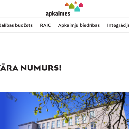
dalības budžets
RAIC
Apkaimju biedrības
Integrācij
VĀRA NUMURS!