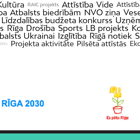
Kultūra
Attīstība
Vide
Attīstīb
RAIC projekts
ba
Atbalsts biedrībām
NVO ziņa
Vese
Līdzdalības budžeta konkurss
Uzņēm
ts
Rīga
Drošība
Sports
LB projekts
Ko
balsts Ukrainai
Izglītība
Rīgā notiek
S
Projekta aktivitāte
Pilsēta attīstās
Ek
žets