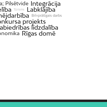
Integrācija
a; Pilsētvide
lība
Labklājība
Tūrisms
ējdarbība
Brīvprātīgais darbs
nkursa projekts
abiedrības līdzdalība
Rīgas domē
onomika