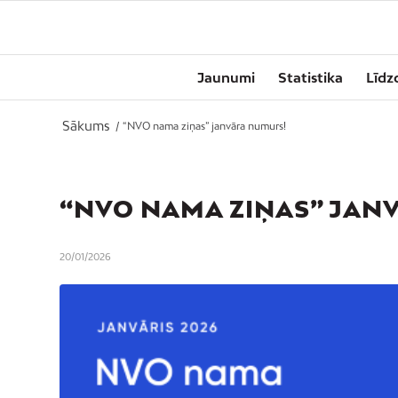
Jaunumi
Statistika
Līdz
Sākums
/
“NVO nama ziņas” janvāra numurs!
“NVO NAMA ZIŅAS” JAN
20/01/2026