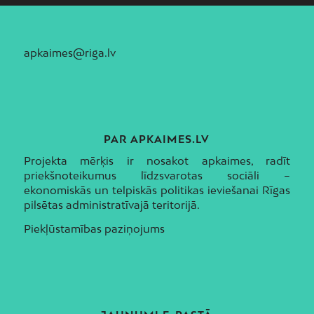
apkaimes@riga.lv
PAR APKAIMES.LV
Projekta mērķis ir nosakot apkaimes, radīt
priekšnoteikumus līdzsvarotas sociāli –
ekonomiskās un telpiskās politikas ieviešanai Rīgas
pilsētas administratīvajā teritorijā.
Piekļūstamības paziņojums