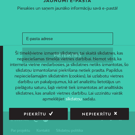
JAUNUMI E-PASTĀ
Piesakies un saņem jaunāko informāciju savā e-pastā!
Šī tīmekļvietne izmanto sīkdatnes, tai skaitā sīkdatnes, kas
nepieciešamas tīmekļa vietnes darbībai. Ņemot vērā, ka
interneta vietne nedarbosies, ja sīkdatnes netiks izmantotas, šo
sīkdatņu izmantošanai piekrišana netiek prasīta. Papildus
nepieciešamajām sīkdatnēm (cookies), lai uzlabotu vietnes
darbību un pakalpojumus, kā arī analizētu lietotājus un
pielāgotu saturu, šajā vietnē tiek izmantotas arī analītiskās
sīkdatnes, kas analizē vietnes darbību. Lai uzzinātu vairāk
apmeklējiet
sīkdatņu
sadaļu.
PIEKRĪTU
NEPIEKRĪTU
© 2026 AIC
Par projektu
Kontakti
Sīkdatņu politika