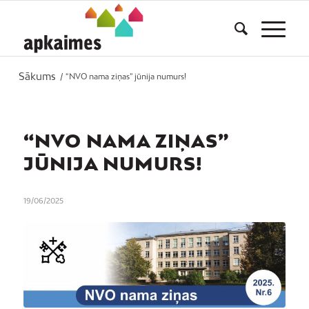
Sākums
/
“NVO nama ziņas” jūnija numurs!
“NVO NAMA ZIŅAS”
JŪNIJA NUMURS!
19/06/2025