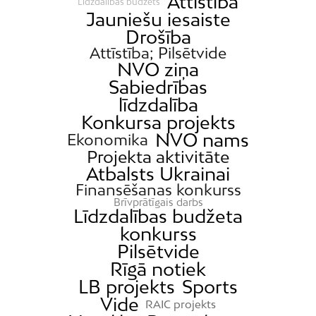
Attīstība
Līdzdalības budžets
Jauniešu iesaiste
Drošība
Attīstība; Pilsētvide
NVO ziņa
Sabiedrības
līdzdalība
Konkursa projekts
NVO nams
Ekonomika
Projekta aktivitāte
Atbalsts Ukrainai
Finansēšanas konkurss
Brīvprātīgais darbs
Līdzdalības budžeta
konkurss
Pilsētvide
Rīgā notiek
LB projekts
Sports
Vide
RAIC projekts