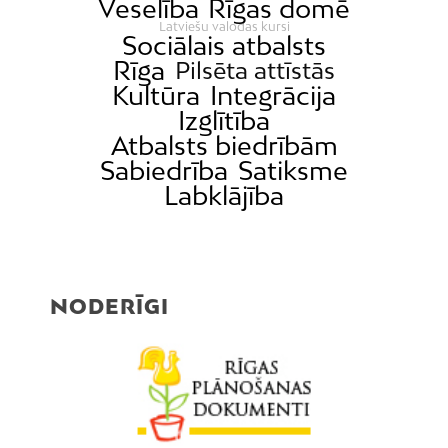
Veselība
Rīgas domē
Latviešu valodas kursi
Sociālais atbalsts
Rīga
Pilsēta attīstās
Kultūra
Integrācija
Izglītība
Atbalsts biedrībām
Sabiedrība
Satiksme
Labklājība
NODERĪGI