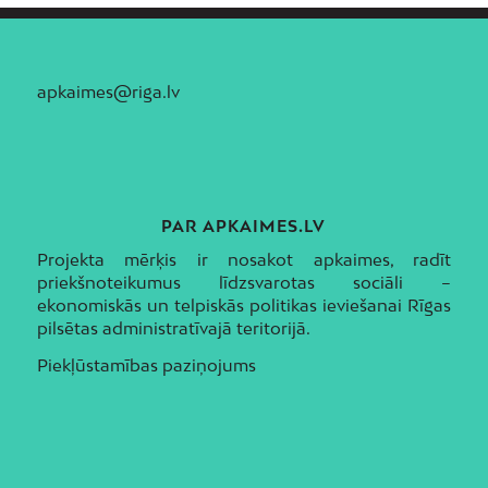
apkaimes@riga.lv
PAR APKAIMES.LV
Projekta mērķis ir nosakot apkaimes, radīt
priekšnoteikumus līdzsvarotas sociāli –
ekonomiskās un telpiskās politikas ieviešanai Rīgas
pilsētas administratīvajā teritorijā.
Piekļūstamības paziņojums