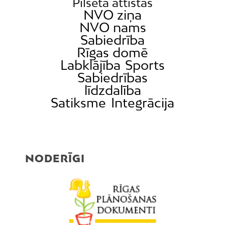
Pilsēta attīstās
NVO ziņa
NVO nams
Sabiedrība
Rīgas domē
Labklājība
Sports
Sabiedrības
līdzdalība
Satiksme
Integrācija
NODERĪGI