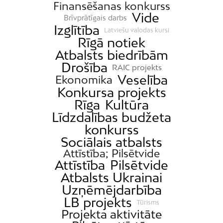
Finansēšanas konkurss
Vide
Brīvprātīgais darbs
Izglītība
Latviešu valodas kursi
Rīgā notiek
Atbalsts biedrībām
Drošība
RAIC projekts
Veselība
Ekonomika
Konkursa projekts
Rīga
Kultūra
Līdzdalības budžeta
konkurss
Sociālais atbalsts
Attīstība; Pilsētvide
Attīstība
Pilsētvide
Atbalsts Ukrainai
Uzņēmējdarbība
LB projekts
Tūrisms
Projekta aktivitāte