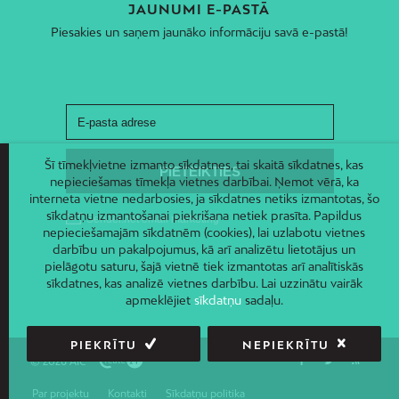
JAUNUMI E-PASTĀ
Piesakies un saņem jaunāko informāciju savā e-pastā!
Šī tīmekļvietne izmanto sīkdatnes, tai skaitā sīkdatnes, kas
nepieciešamas tīmekļa vietnes darbībai. Ņemot vērā, ka
interneta vietne nedarbosies, ja sīkdatnes netiks izmantotas, šo
sīkdatņu izmantošanai piekrišana netiek prasīta. Papildus
nepieciešamajām sīkdatnēm (cookies), lai uzlabotu vietnes
darbību un pakalpojumus, kā arī analizētu lietotājus un
pielāgotu saturu, šajā vietnē tiek izmantotas arī analītiskās
sīkdatnes, kas analizē vietnes darbību. Lai uzzinātu vairāk
apmeklējiet
sīkdatņu
sadaļu.
PIEKRĪTU
NEPIEKRĪTU
© 2026 AIC
Par projektu
Kontakti
Sīkdatņu politika