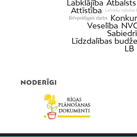
Labklājība
Atbalst
Attīstība
Latviešu valodas 
Konkur
Brīvprātīgais darbs
Veselība
NVO
Sabiedrī
Līdzdalības budž
LB 
NODERĪGI