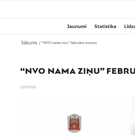
Jaunumi
Statistika
Līdz
Sākums
/
“NVO nama ziņu” februāra numurs
“NVO NAMA ZIŅU” FEBR
23/11/2023