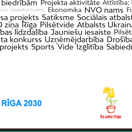
s biedrībām
Projekta aktivitāte
Attīstība;
NVO nams
Ekonomika
F
kursi
Līdzdalības budžets
sa projekts
Satiksme
Sociālais atbals
 ziņa
Rīga
Pilsētvide
Atbalsts Ukrain
bas līdzdalība
Jauniešu iesaiste
Pilsēt
eta konkurss
Uzņēmējdarbība
Drošīb
projekts
Sports
Vide
Izglītība
Sabied