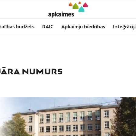
dalības budžets
RAIC
Apkaimju biedrības
Integrācij
UĀRA NUMURS