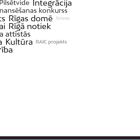
Integrācija
 Pilsētvide
inansēšanas konkurss
ts
Rīgas domē
Tūrisms
ai
Rīgā notiek
a attīstās
a
Kultūra
RAIC projekts
rība