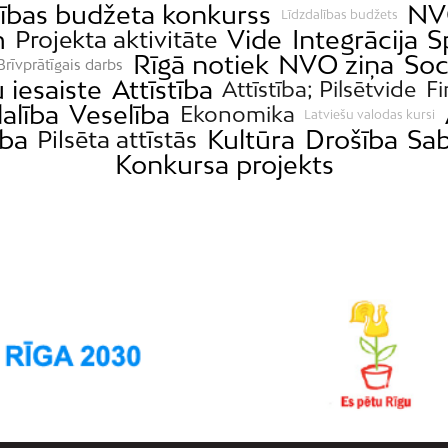
lības budžeta konkurss
NV
Līdzdalības budžets
m
Vide
Integrācija
S
Projekta aktivitāte
Rīgā notiek
NVO ziņa
Soc
Brīvprātīgais darbs
 iesaiste
Attīstība
Attīstība; Pilsētvide
F
dalība
Veselība
Ekonomika
Latviešu valodas kursi
ība
Kultūra
Drošība
Sab
Pilsēta attīstās
Konkursa projekts