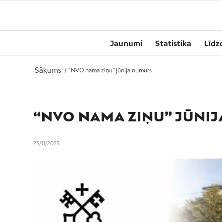
Jaunumi
Statistika
Līdz
Sākums
/
“NVO nama ziņu” jūnija numurs
“NVO NAMA ZIŅU” JŪNI
23/11/2023