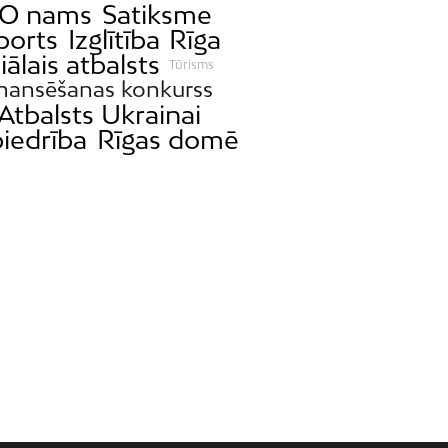
O nams
Satiksme
ports
Izglītība
Rīga
iālais atbalsts
Tūrisms
inansēšanas konkurss
Atbalsts Ukrainai
iedrība
Rīgas domē