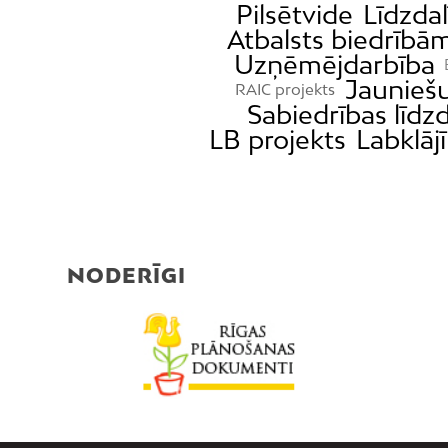
Pilsētvide
Līdzda
Atbalsts biedrībā
Uzņēmējdarbība
Jauniešu
RAIC projekts
Sabiedrības līdz
LB projekts
Labklāj
NODERĪGI