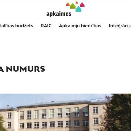
dalības budžets
RAIC
Apkaimju biedrības
Integrācij
JA NUMURS