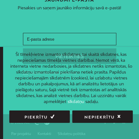
Piesakies un saņem jaunāko informāciju savā e-pastā!
Šī tīmekļvietne izmanto sīkdatnes, tai skaitā sīkdatnes, kas
nepieciešamas tīmekļa vietnes darbībai. Ņemot vērā, ka
interneta vietne nedarbosies, ja sīkdatnes netiks izmantotas, šo
sīkdatņu izmantošanai piekrišana netiek prasīta. Papildus
nepieciešamajām sīkdatnēm (cookies), lai uzlabotu vietnes
darbību un pakalpojumus, kā arī analizētu lietotājus un
pielāgotu saturu, šajā vietnē tiek izmantotas arī analītiskās
sīkdatnes, kas analizē vietnes darbību. Lai uzzinātu vairāk
apmeklējiet
sīkdatņu
sadaļu.
PIEKRĪTU
NEPIEKRĪTU
© 2026 AIC
Par projektu
Kontakti
Sīkdatņu politika