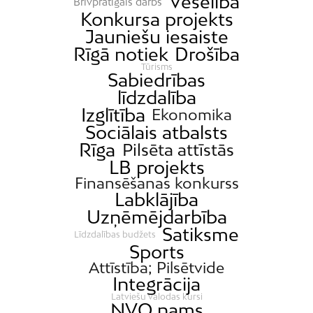
Veselība
Brīvprātīgais darbs
Konkursa projekts
Jauniešu iesaiste
Rīgā notiek
Drošība
Tūrisms
Sabiedrības
līdzdalība
Izglītība
Ekonomika
Sociālais atbalsts
Rīga
Pilsēta attīstās
LB projekts
Finansēšanas konkurss
Labklājība
Uzņēmējdarbība
Satiksme
Līdzdalības budžets
Sports
Attīstība; Pilsētvide
Integrācija
Latviešu valodas kursi
NVO nams