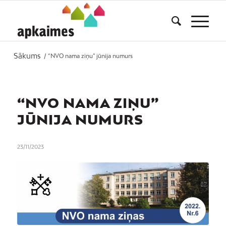
Sākums
/
“NVO nama ziņu” jūnija numurs
“NVO NAMA ZIŅU”
JŪNIJA NUMURS
23/11/2023