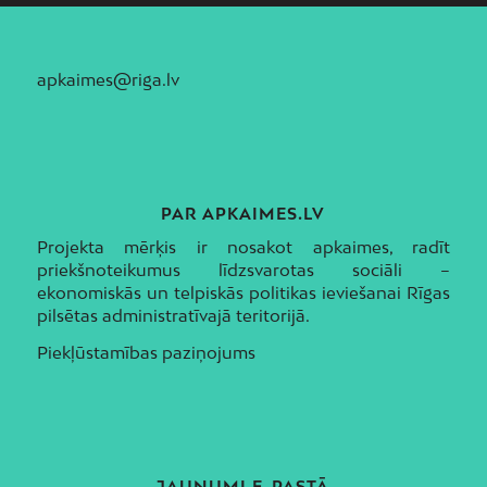
apkaimes@riga.lv
PAR APKAIMES.LV
Projekta mērķis ir nosakot apkaimes, radīt
priekšnoteikumus līdzsvarotas sociāli –
ekonomiskās un telpiskās politikas ieviešanai Rīgas
pilsētas administratīvajā teritorijā.
Piekļūstamības paziņojums
JAUNUMI E-PASTĀ