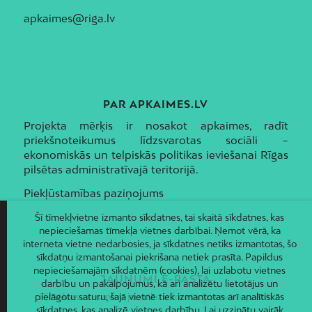
apkaimes@riga.lv
PAR APKAIMES.LV
Projekta mērķis ir nosakot apkaimes, radīt
priekšnoteikumus līdzsvarotas sociāli –
ekonomiskās un telpiskās politikas ieviešanai Rīgas
pilsētas administratīvajā teritorijā.
Piekļūstamības paziņojums
Šī tīmekļvietne izmanto sīkdatnes, tai skaitā sīkdatnes, kas
nepieciešamas tīmekļa vietnes darbībai. Ņemot vērā, ka
interneta vietne nedarbosies, ja sīkdatnes netiks izmantotas, šo
sīkdatņu izmantošanai piekrišana netiek prasīta. Papildus
nepieciešamajām sīkdatnēm (cookies), lai uzlabotu vietnes
JAUNUMI E-PASTĀ
darbību un pakalpojumus, kā arī analizētu lietotājus un
pielāgotu saturu, šajā vietnē tiek izmantotas arī analītiskās
Piesakies un saņem jaunāko informāciju savā e-pastā!
sīkdatnes, kas analizē vietnes darbību. Lai uzzinātu vairāk