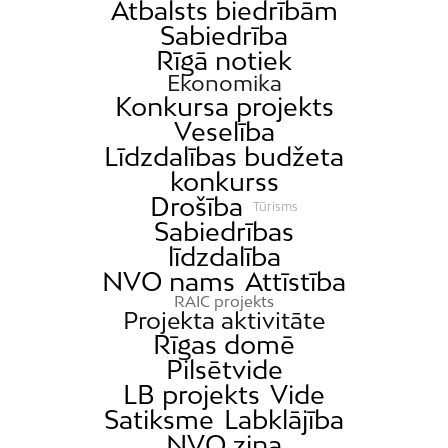
Atbalsts biedrībām
Sabiedrība
Rīgā notiek
Ekonomika
Konkursa projekts
Veselība
Līdzdalības budžeta
konkurss
Drošība
Tūrisms
Sabiedrības
līdzdalība
NVO nams
Attīstība
RAIC projekts
Projekta aktivitāte
Rīgas domē
Pilsētvide
LB projekts
Vide
Satiksme
Labklājība
NVO ziņa