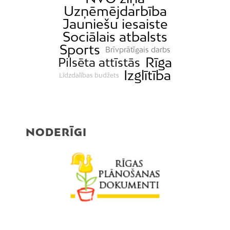
Uzņēmējdarbība
Jauniešu iesaiste
Sociālais atbalsts
Sports
Brīvprātīgais darbs
Rīga
Pilsēta attīstās
Izglītība
Līdzdalības budžets
NODERĪGI