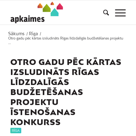
Sākums
Rīga
/
/
Otro gadu pēc kārtas izsludināts Rīgas līdzdalīgās budžetēšanas projektu
...
OTRO GADU PĒC KĀRTAS
IZSLUDINĀTS RĪGAS
LĪDZDALĪGĀS
BUDŽETĒŠANAS
PROJEKTU
ĪSTENOŠANAS
KONKURSS
RĪGA