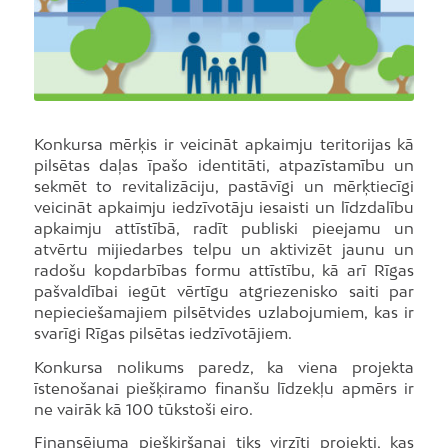
Konkursa mērķis ir veicināt apkaimju teritorijas kā
pilsētas daļas īpašo identitāti, atpazīstamību un
sekmēt to revitalizāciju, pastāvīgi un mērķtiecīgi
veicināt apkaimju iedzīvotāju iesaisti un līdzdalību
apkaimju attīstībā, radīt publiski pieejamu un
atvērtu mijiedarbes telpu un aktivizēt jaunu un
radošu kopdarbības formu attīstību, kā arī Rīgas
pašvaldībai iegūt vērtīgu atgriezenisko saiti par
nepieciešamajiem pilsētvides uzlabojumiem, kas ir
svarīgi Rīgas pilsētas iedzīvotājiem.
Konkursa nolikums paredz, ka viena projekta
īstenošanai piešķiramo finanšu līdzekļu apmērs ir
ne vairāk kā 100 tūkstoši eiro.
Finansējuma piešķiršanai tiks virzīti projekti, kas