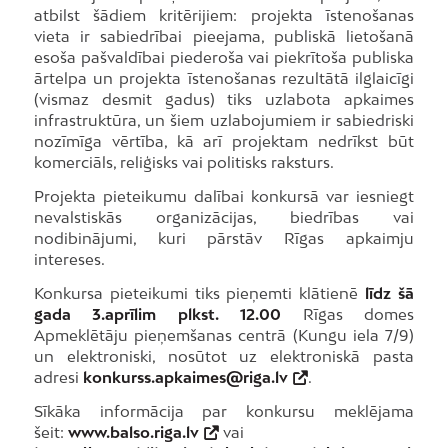
atbilst šādiem kritērijiem: projekta īstenošanas
vieta ir sabiedrībai pieejama, publiskā lietošanā
esoša pašvaldībai piederoša vai piekrītoša publiska
ārtelpa un projekta īstenošanas rezultātā ilglaicīgi
(vismaz desmit gadus) tiks uzlabota apkaimes
infrastruktūra, un šiem uzlabojumiem ir sabiedriski
nozīmīga vērtība, kā arī projektam nedrīkst būt
komerciāls, reliģisks vai politisks raksturs.
Projekta pieteikumu dalībai konkursā var iesniegt
nevalstiskās organizācijas, biedrības vai
nodibinājumi, kuri pārstāv Rīgas apkaimju
intereses.
Konkursa pieteikumi tiks pieņemti klātienē
līdz šā
gada 3.aprīlim plkst. 12.00
Rīgas domes
Apmeklētāju pieņemšanas centrā (Kungu iela 7/9)
un elektroniski, nosūtot uz elektroniskā pasta
adresi
konkurss.apkaimes@riga.lv
.
Sīkāka informācija par konkursu meklējama
šeit:
www.balso.riga.lv
vai