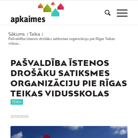
Sākums
Teika
/
/
Pašvaldība īstenos drošāku satiksmes organizāciju pie Rīgas Teikas
viduss...
PAŠVALDĪBA ĪSTENOS
DROŠĀKU SATIKSMES
ORGANIZĀCIJU PIE RĪGAS
TEIKAS VIDUSSKOLAS
TEIKA
25/05/2026