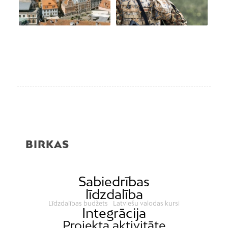
BIRKAS
Sabiedrības
līdzdalība
Līdzdalības budžets
Latviešu valodas kursi
Integrācija
Projekta aktivitāte