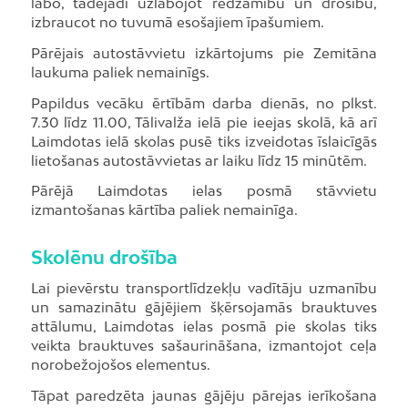
labo, tādējādi uzlabojot redzamību un drošību,
izbraucot no tuvumā esošajiem īpašumiem.
Pārējais autostāvvietu izkārtojums pie Zemitāna
laukuma paliek nemainīgs.
Papildus vecāku ērtībām darba dienās, no plkst.
7.30 līdz 11.00, Tālivalža ielā pie ieejas skolā, kā arī
Laimdotas ielā skolas pusē tiks izveidotas īslaicīgās
lietošanas autostāvvietas ar laiku līdz 15 minūtēm.
Pārējā Laimdotas ielas posmā stāvvietu
izmantošanas kārtība paliek nemainīga.
Skolēnu drošība
Lai pievērstu transportlīdzekļu vadītāju uzmanību
un samazinātu gājējiem šķērsojamās brauktuves
attālumu, Laimdotas ielas posmā pie skolas tiks
veikta brauktuves sašaurināšana, izmantojot ceļa
norobežojošos elementus.
Tāpat paredzēta jaunas gājēju pārejas ierīkošana