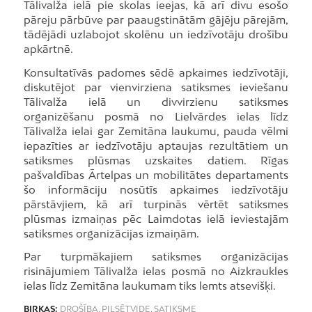
Tālivalža ielā pie skolas ieejas, kā arī divu esošo
pāreju pārbūve par paaugstinātām gājēju pārejām,
tādējādi uzlabojot skolēnu un iedzīvotāju drošību
apkārtnē.
Konsultatīvās padomes sēdē apkaimes iedzīvotāji,
diskutējot par vienvirziena satiksmes ieviešanu
Tālivalža ielā un divvirzienu satiksmes
organizēšanu posmā no Lielvārdes ielas līdz
Tālivalža ielai gar Zemitāna laukumu, pauda vēlmi
iepazīties ar iedzīvotāju aptaujas rezultātiem un
satiksmes plūsmas uzskaites datiem. Rīgas
pašvaldības Ārtelpas un mobilitātes departaments
šo informāciju nosūtīs apkaimes iedzīvotāju
pārstāvjiem, kā arī turpinās vērtēt satiksmes
plūsmas izmaiņas pēc Laimdotas ielā ieviestajām
satiksmes organizācijas izmaiņām.
Par turpmākajiem satiksmes organizācijas
risinājumiem Tālivalža ielas posmā no Aizkraukles
ielas līdz Zemitāna laukumam tiks lemts atsevišķi.
BIRKAS:
DROŠĪBA
,
PILSĒTVIDE
,
SATIKSME