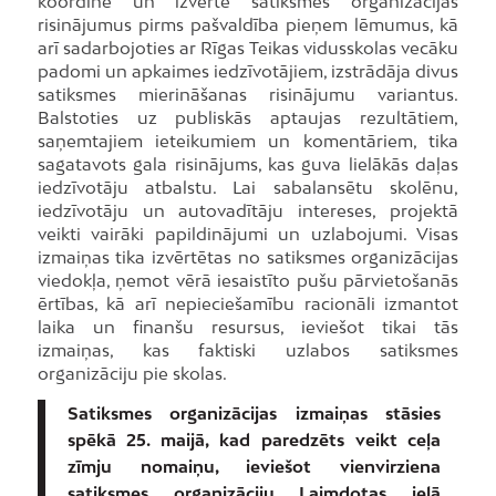
koordinē un izvērtē satiksmes organizācijas
risinājumus pirms pašvaldība pieņem lēmumus, kā
arī sadarbojoties ar Rīgas Teikas vidusskolas vecāku
padomi un apkaimes iedzīvotājiem, izstrādāja divus
satiksmes mierināšanas risinājumu variantus.
Balstoties uz publiskās aptaujas rezultātiem,
saņemtajiem ieteikumiem un komentāriem, tika
sagatavots gala risinājums, kas guva lielākās daļas
iedzīvotāju atbalstu. Lai sabalansētu skolēnu,
iedzīvotāju un autovadītāju intereses, projektā
veikti vairāki papildinājumi un uzlabojumi. Visas
izmaiņas tika izvērtētas no satiksmes organizācijas
viedokļa, ņemot vērā iesaistīto pušu pārvietošanās
ērtības, kā arī nepieciešamību racionāli izmantot
laika un finanšu resursus, ieviešot tikai tās
izmaiņas, kas faktiski uzlabos satiksmes
organizāciju pie skolas.
Satiksmes organizācijas izmaiņas stāsies
spēkā 25. maijā, kad paredzēts veikt ceļa
zīmju nomaiņu, ieviešot vienvirziena
satiksmes organizāciju Laimdotas ielā