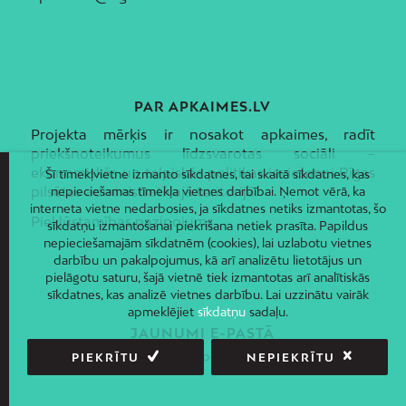
PAR APKAIMES.LV
Projekta mērķis ir nosakot apkaimes, radīt
priekšnoteikumus līdzsvarotas sociāli –
ekonomiskās un telpiskās politikas ieviešanai Rīgas
Šī tīmekļvietne izmanto sīkdatnes, tai skaitā sīkdatnes, kas
pilsētas administratīvajā teritorijā.
nepieciešamas tīmekļa vietnes darbībai. Ņemot vērā, ka
interneta vietne nedarbosies, ja sīkdatnes netiks izmantotas, šo
Piekļūstamības paziņojums
sīkdatņu izmantošanai piekrišana netiek prasīta. Papildus
nepieciešamajām sīkdatnēm (cookies), lai uzlabotu vietnes
darbību un pakalpojumus, kā arī analizētu lietotājus un
pielāgotu saturu, šajā vietnē tiek izmantotas arī analītiskās
sīkdatnes, kas analizē vietnes darbību. Lai uzzinātu vairāk
apmeklējiet
sīkdatņu
sadaļu.
JAUNUMI E-PASTĀ
Piesakies un saņem jaunāko informāciju savā e-pastā!
PIEKRĪTU
NEPIEKRĪTU