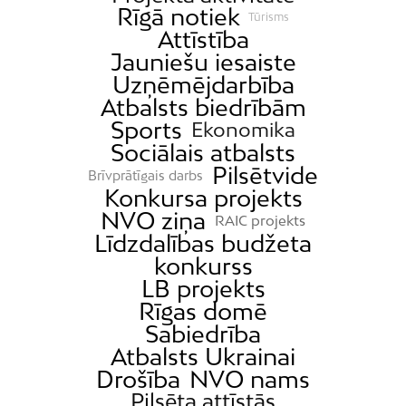
Rīgā notiek
Tūrisms
Attīstība
Jauniešu iesaiste
Uzņēmējdarbība
Atbalsts biedrībām
Sports
Ekonomika
Sociālais atbalsts
Pilsētvide
Brīvprātīgais darbs
Konkursa projekts
NVO ziņa
RAIC projekts
Līdzdalības budžeta
konkurss
LB projekts
Rīgas domē
Sabiedrība
Atbalsts Ukrainai
Drošība
NVO nams
Pilsēta attīstās