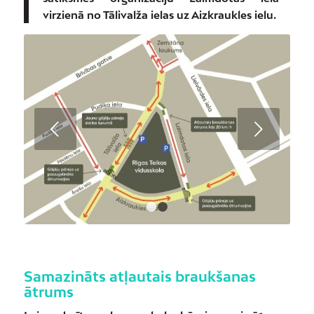
virzienā no Tālivalža ielas uz Aizkraukles ielu.
Next
1
2
Samazināts atļautais braukšanas
ātrums