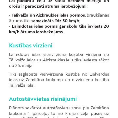
Lai padarītu ceļu uz skolu bērniem mierīgu un
drošu ir paredzēti ātruma ierobežojumi:
•
Tālivalža un Aizkraukles ielas posmos
, braukšanas
ātrums tiks
samazināts līdz 30 km/h
;
•
Laimdotas ielas posmā gar skolu tiks ieviests 20
km/h ātruma ierobežojums
.
Kustības virzieni
Laimdotas ielas vienvirziena kustība virzienā no
Tālivalža ielas uz Aizkraukles ielu tiks ieviesta sākot
no 25. maija.
Tiks saglabāta vienvirziena kustība no Lielvārdes
ielas uz Zemitāna laukumu un divvirzienu kustība
Tālivalža ielā.
Autostāvvietas risinājumi
Plānots sakārtot autostāvvietu zonu pie Zemitāna
laukuma 1, pārceļot to no kreisās ceļa puses uz