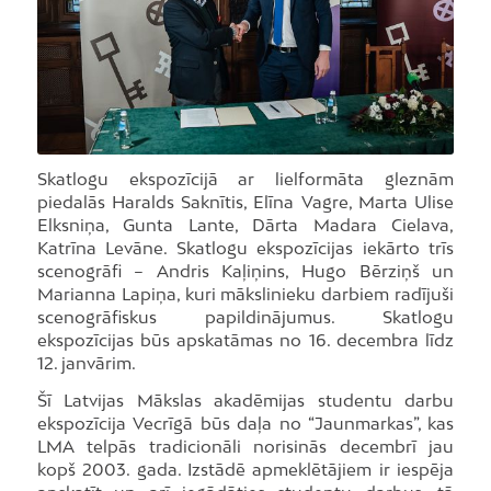
Skatlogu ekspozīcijā ar lielformāta gleznām
piedalās Haralds Saknītis, Elīna Vagre, Marta Ulise
Elksniņa, Gunta Lante, Dārta Madara Cielava,
Katrīna Levāne. Skatlogu ekspozīcijas iekārto trīs
scenogrāfi – Andris Kaļiņins, Hugo Bērziņš un
Marianna Lapiņa, kuri mākslinieku darbiem radījuši
scenogrāfiskus papildinājumus. Skatlogu
ekspozīcijas būs apskatāmas no 16. decembra līdz
12. janvārim.
Šī Latvijas Mākslas akadēmijas studentu darbu
ekspozīcija Vecrīgā būs daļa no “Jaunmarkas”, kas
LMA telpās tradicionāli norisinās decembrī jau
kopš 2003. gada. Izstādē apmeklētājiem ir iespēja