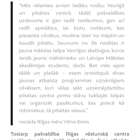
“Mēs vēlamies arvien lielāku rosību Vecrīgā
un pilsētas centrā, tādēļ pašvaldības
uzdevums ir gan radīt notikumus, gan arī
radīt apstākļus, lai būtu notikumi, kas
piesaista cilvēkus, mudina iziet no mājām un
baudīt pilsētu. Jaunums no šīs nedēļas ir
jauna mākslas telpa Vecrīgas skatlogos, kuros
ienāk jauno mākslinieku un Latvijas Mākslas
akadēmijas studentu darbi. Bet mēs ejam
tālāk un plašāk – esam izveidojuši divas
jaunas atbalsta programmas uzņēmīgiem
cilvēkiem, kuri vēlas sākt uzņēmējdarbību
pilsētas centra pirmo stāvu tukšajās telpās
vai organizēt pasākumus, kas priecē kā
rīdziniekus, tā pilsētas viesus,”
norāda Rīgas mērs Vilnis Ķirsis
Tostarp pašvaldība Rīgas vēsturiskā centra