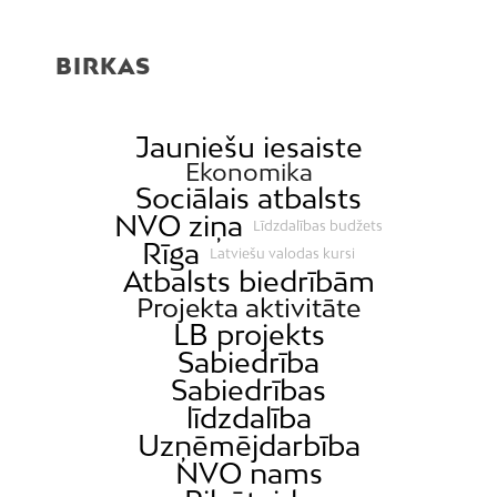
BIRKAS
Jauniešu iesaiste
Ekonomika
Sociālais atbalsts
NVO ziņa
Līdzdalības budžets
Rīga
Latviešu valodas kursi
Atbalsts biedrībām
Projekta aktivitāte
LB projekts
Sabiedrība
Sabiedrības
līdzdalība
Uzņēmējdarbība
NVO nams