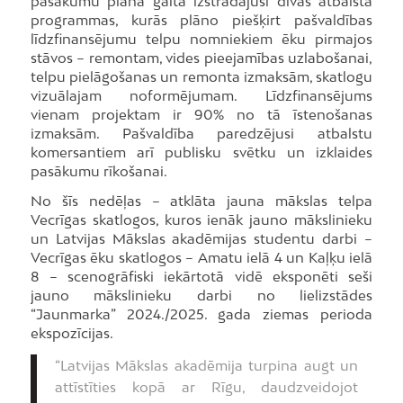
pasākumu plāna gaitā izstrādājusi divas atbalsta
programmas, kurās plāno piešķirt pašvaldības
līdzfinansējumu telpu nomniekiem ēku pirmajos
stāvos – remontam, vides pieejamības uzlabošanai,
telpu pielāgošanas un remonta izmaksām, skatlogu
vizuālajam noformējumam. Līdzfinansējums
vienam projektam ir 90% no tā īstenošanas
izmaksām. Pašvaldība paredzējusi atbalstu
komersantiem arī publisku svētku un izklaides
pasākumu rīkošanai.
No šīs nedēļas – atklāta jauna mākslas telpa
Vecrīgas skatlogos, kuros ienāk jauno mākslinieku
un Latvijas Mākslas akadēmijas studentu darbi –
Vecrīgas ēku skatlogos – Amatu ielā 4 un Kaļķu ielā
8 – scenogrāfiski iekārtotā vidē eksponēti seši
jauno mākslinieku darbi no lielizstādes
“Jaunmarka” 2024./2025. gada ziemas perioda
ekspozīcijas.
“Latvijas Mākslas akadēmija turpina augt un
attīstīties kopā ar Rīgu, daudzveidojot