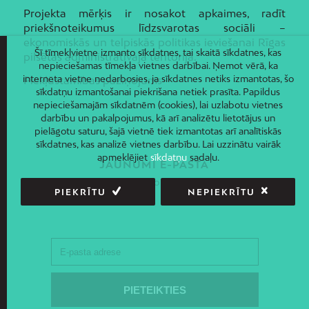
Projekta mērķis ir nosakot apkaimes, radīt
priekšnoteikumus līdzsvarotas sociāli –
ekonomiskās un telpiskās politikas ieviešanai Rīgas
Šī tīmekļvietne izmanto sīkdatnes, tai skaitā sīkdatnes, kas
pilsētas administratīvajā teritorijā.
nepieciešamas tīmekļa vietnes darbībai. Ņemot vērā, ka
interneta vietne nedarbosies, ja sīkdatnes netiks izmantotas, šo
Piekļūstamības paziņojums
sīkdatņu izmantošanai piekrišana netiek prasīta. Papildus
nepieciešamajām sīkdatnēm (cookies), lai uzlabotu vietnes
darbību un pakalpojumus, kā arī analizētu lietotājus un
pielāgotu saturu, šajā vietnē tiek izmantotas arī analītiskās
sīkdatnes, kas analizē vietnes darbību. Lai uzzinātu vairāk
apmeklējiet
sīkdatņu
sadaļu.
JAUNUMI E-PASTĀ
Piesakies un saņem jaunāko informāciju savā e-pastā!
PIEKRĪTU
NEPIEKRĪTU