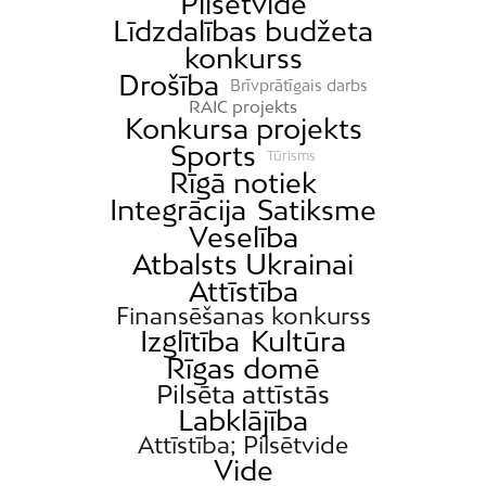
Pilsētvide
Līdzdalības budžeta
konkurss
Drošība
Brīvprātīgais darbs
RAIC projekts
Konkursa projekts
Sports
Tūrisms
Rīgā notiek
Integrācija
Satiksme
Veselība
Atbalsts Ukrainai
Attīstība
Finansēšanas konkurss
Izglītība
Kultūra
Rīgas domē
Pilsēta attīstās
Labklājība
Attīstība; Pilsētvide
Vide