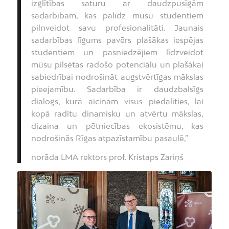
izglītības saturu ar daudzpusīgām
sadarbībām, kas palīdz mūsu studentiem
pilnveidot savu profesionalitāti. Jaunais
sadarbības līgums pavērs plašākas iespējas
studentiem un pasniedzējiem līdzveidot
mūsu pilsētas radošo potenciālu un plašākai
sabiedrībai nodrošināt augstvērtīgas mākslas
pieejamību. Sadarbība ir daudzbalsīgs
dialogs, kurā aicinām visus piedalīties, lai
kopā radītu dinamisku un atvērtu mākslas,
dizaina un pētniecības ekosistēmu, kas
nodrošinās Rīgas atpazīstamību pasaulē,”
norāda LMA rektors prof. Kristaps Zariņš