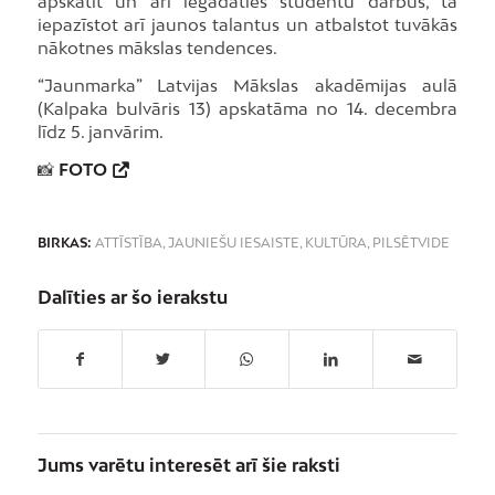
apskatīt un arī iegādāties studentu darbus, tā
iepazīstot arī jaunos talantus un atbalstot tuvākās
nākotnes mākslas tendences.
“Jaunmarka” Latvijas Mākslas akadēmijas aulā
(Kalpaka bulvāris 13) apskatāma no 14. decembra
līdz 5. janvārim.
📸
FOTO
BIRKAS:
ATTĪSTĪBA
,
JAUNIEŠU IESAISTE
,
KULTŪRA
,
PILSĒTVIDE
Dalīties ar šo ierakstu
Jums varētu interesēt arī šie raksti