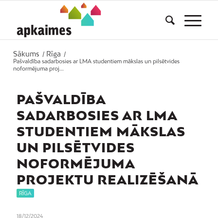
Sākums
Rīga
/
/
Pašvaldība sadarbosies ar LMA studentiem mākslas un pilsētvides
noformējuma proj...
PAŠVALDĪBA
SADARBOSIES AR LMA
STUDENTIEM MĀKSLAS
UN PILSĒTVIDES
NOFORMĒJUMA
PROJEKTU REALIZĒŠANĀ
RĪGA
18/12/2024