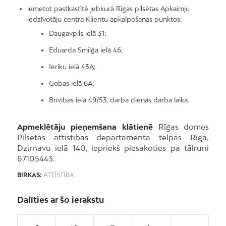
iemetot pastkastītē jebkurā Rīgas pilsētas Apkaimju
iedzīvotāju centra Klientu apkalpošanas punktos:
Daugavpils ielā 31;
Eduarda Smiļģa ielā 46;
Ieriķu ielā 43A;
Gobas ielā 6A;
Brīvības ielā 49/53, darba dienās darba laikā.
Apmeklētāju pieņemšana klātienē
Rīgas domes
Pilsētas attīstības departamenta telpās Rīgā,
Dzirnavu ielā 140, iepriekš piesakoties pa tālruni
67105443.
BIRKAS:
ATTĪSTĪBA
Dalīties ar šo ierakstu