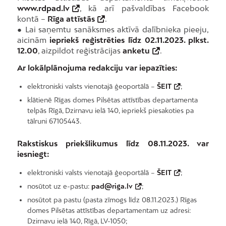
www.rdpad.lv
, kā arī pašvaldības Facebook
kontā –
Rīga attīstās
.
● Lai saņemtu sanāksmes aktīvā dalībnieka pieeju,
aicinām
iepriekš reģistrēties līdz 02.11.2023. plkst.
12.00
, aizpildot reģistrācijas
anketu
.
Ar lokālplānojuma redakciju var iepazīties:
elektroniski valsts vienotajā ģeoportālā –
ŠEIT
;
klātienē Rīgas domes Pilsētas attīstības departamenta
telpās Rīgā, Dzirnavu ielā 140, iepriekš piesakoties pa
tālruni 67105443.
Rakstiskus priekšlikumus līdz 08.11.2023. var
iesniegt:
elektroniski valsts vienotajā ģeoportālā –
ŠEIT
;
nosūtot uz e-pastu:
pad@riga.lv
;
nosūtot pa pastu (pasta zīmogs līdz 08.11.2023.) Rīgas
domes Pilsētas attīstības departamentam uz adresi:
Dzirnavu ielā 140, Rīgā, LV-1050;