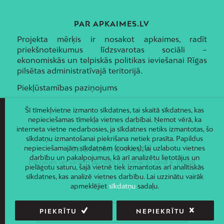
PAR APKAIMES.LV
Projekta mērķis ir nosakot apkaimes, radīt
priekšnoteikumus līdzsvarotas sociāli –
ekonomiskās un telpiskās politikas ieviešanai Rīgas
pilsētas administratīvajā teritorijā.
Piekļūstamības paziņojums
Šī tīmekļvietne izmanto sīkdatnes, tai skaitā sīkdatnes, kas
nepieciešamas tīmekļa vietnes darbībai. Ņemot vērā, ka
interneta vietne nedarbosies, ja sīkdatnes netiks izmantotas, šo
sīkdatņu izmantošanai piekrišana netiek prasīta. Papildus
nepieciešamajām sīkdatnēm (cookies), lai uzlabotu vietnes
JAUNUMI E-PASTĀ
darbību un pakalpojumus, kā arī analizētu lietotājus un
Piesakies un saņem jaunāko informāciju savā e-pastā!
pielāgotu saturu, šajā vietnē tiek izmantotas arī analītiskās
sīkdatnes, kas analizē vietnes darbību. Lai uzzinātu vairāk
apmeklējiet
sīkdatņu
sadaļu.
PIEKRĪTU
NEPIEKRĪTU