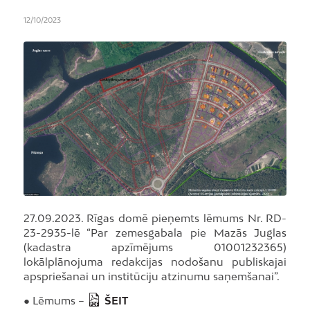
12/10/2023
27.09.2023. Rīgas domē pieņemts lēmums Nr. RD-
23-2935-lē “Par zemesgabala pie Mazās Juglas
(kadastra apzīmējums 01001232365)
lokālplānojuma redakcijas nodošanu publiskajai
apspriešanai un institūciju atzinumu saņemšanai”.
● Lēmums –
ŠEIT