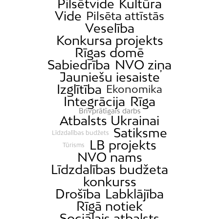
Pilsētvide
Kultūra
Vide
Pilsēta attīstās
Veselība
Konkursa projekts
Rīgas domē
Sabiedrība
NVO ziņa
Jauniešu iesaiste
Izglītība
Ekonomika
Integrācija
Rīga
Brīvprātīgais darbs
Atbalsts Ukrainai
Satiksme
Līdzdalības budžets
LB projekts
Tūrisms
NVO nams
Līdzdalības budžeta
konkurss
Drošība
Labklājība
Rīgā notiek
Sociālais atbalsts