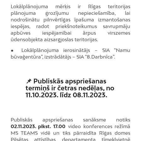
Lokālplānojuma mērķis ir Rīgas teritorijas
plānojuma grozījumu nepieciešamība, lai
nodrošinātu pilnvērtīgas īpašuma izmantošanas
iespējas, radot priekšnoteikumus savrupmāju
apbūves iespējamībai ārpus virszemes
ūdensobjekta aizsargjoslas teritorijas.
● Lokālplānojuma ierosinātājs – SIA “Namu
būvaģentūra”, izstrādātājs – SIA “8.Darbnīca”.
📌 Publiskās apspriešanas
termiņš ir četras nedēļas, no
11.10.2023. līdz 08.11.2023.
Publiskās apspriešanas sanāksme notiks
02.11.2023. plkst. 17.00
video konferences režīmā
MS TEAMS vidē un tiks pārraidīta Rīgas domes
Pilsētas attīstības departamenta tīmekļvietnē