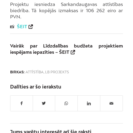
Projektu iesniedza Sarkandaugavas attīstības
biedrība. Tā kopējās izmaksas ir 106 262 eiro ar
PVN.
📸
ŠEIT
Vairāk par Līdzdalības budžeta projektiem
iespējams iepazīties –
ŠEIT
BIRKAS:
ATTĪSTĪBA
,
LB PROJEKTS
Dalīties ar šo ierakstu
Jums varētu interesēt arī šie raksti