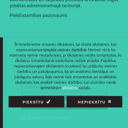
pilsētas administratīvajā teritorijā.
Piekļūstamības paziņojums
Šī tīmekļvietne izmanto sīkdatnes, tai skaitā sīkdatnes, kas
nepieciešamas tīmekļa vietnes darbībai. Ņemot vērā, ka
JAUNUMI E-PASTĀ
interneta vietne nedarbosies, ja sīkdatnes netiks izmantotas, šo
Piesakies un saņem jaunāko informāciju savā e-pastā!
sīkdatņu izmantošanai piekrišana netiek prasīta. Papildus
nepieciešamajām sīkdatnēm (cookies), lai uzlabotu vietnes
darbību un pakalpojumus, kā arī analizētu lietotājus un
pielāgotu saturu, šajā vietnē tiek izmantotas arī analītiskās
sīkdatnes, kas analizē vietnes darbību. Lai uzzinātu vairāk
apmeklējiet
sīkdatņu
sadaļu.
PIEKRĪTU
NEPIEKRĪTU