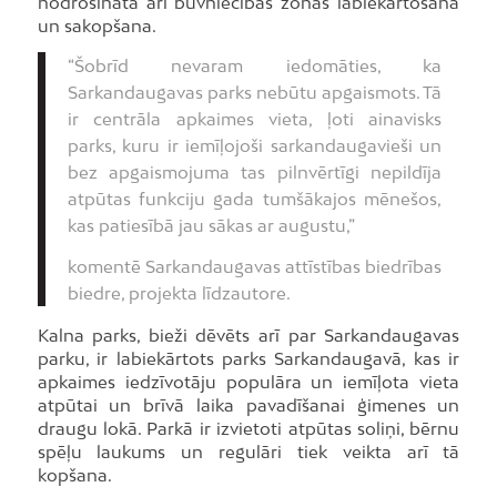
nodrošināta arī būvniecības zonas labiekārtošana
un sakopšana.
“Šobrīd nevaram iedomāties, ka
Sarkandaugavas parks nebūtu apgaismots. Tā
ir centrāla apkaimes vieta, ļoti ainavisks
parks, kuru ir iemīļojoši sarkandaugavieši un
bez apgaismojuma tas pilnvērtīgi nepildīja
atpūtas funkciju gada tumšākajos mēnešos,
kas patiesībā jau sākas ar augustu,”
komentē Sarkandaugavas attīstības biedrības
biedre, projekta līdzautore.
Kalna parks, bieži dēvēts arī par Sarkandaugavas
parku, ir labiekārtots parks Sarkandaugavā, kas ir
apkaimes iedzīvotāju populāra un iemīļota vieta
atpūtai un brīvā laika pavadīšanai ģimenes un
draugu lokā. Parkā ir izvietoti atpūtas soliņi, bērnu
spēļu laukums un regulāri tiek veikta arī tā
kopšana.