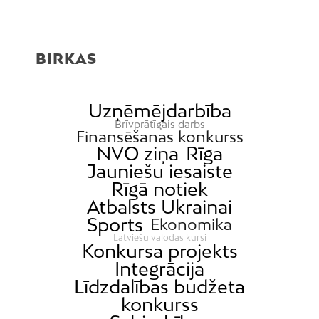
BIRKAS
Uzņēmējdarbība
Brīvprātīgais darbs
Finansēšanas konkurss
NVO ziņa
Rīga
Jauniešu iesaiste
Rīgā notiek
Atbalsts Ukrainai
Sports
Ekonomika
Latviešu valodas kursi
Konkursa projekts
Integrācija
Līdzdalības budžeta
konkurss