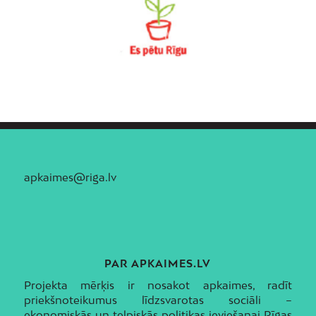
apkaimes@riga.lv
PAR APKAIMES.LV
Projekta mērķis ir nosakot apkaimes, radīt
priekšnoteikumus līdzsvarotas sociāli –
ekonomiskās un telpiskās politikas ieviešanai Rīgas