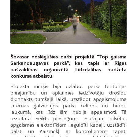
Šovasar noslēgušies darbi projektā “Top gaisma
Sarkandaugavas parkā”, kas tapis ar Rīgas
pašvaldības organizētā Līdzdalības budžeta
konkursa atbalstu.
Projekta mērķis bija uzlabot parka teritorijas
pieejamību un apkaimes iedzīvotāju drošību
diennakts tumšajā laikā, uzstādot apgaismojuma
laternas galvenajos parka celiņos un bērnu
laukumā, kas līdz šim nebija apgaismoti. Tā
rezultātā veikts pieslēgums esošajam pilsētas
apgaismes elektrotīklam, ieguldīti kabeļi, uzstādīti
balsti un gaismekļi ar kontrolieriem. Tāpat,