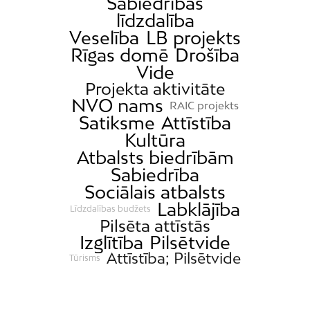
Sabiedrības
līdzdalība
Veselība
LB projekts
Rīgas domē
Drošība
Vide
Projekta aktivitāte
NVO nams
RAIC projekts
Satiksme
Attīstība
Kultūra
Atbalsts biedrībām
Sabiedrība
Sociālais atbalsts
Labklājība
Līdzdalības budžets
Pilsēta attīstās
Izglītība
Pilsētvide
Attīstība; Pilsētvide
Tūrisms