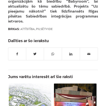
organizācijām kā biedrību “Babyroom”, lai
aktualizētu šo tēmu sabiedrībā. Projekts “Uz
pieejamu nākotni!” tiek līdzfinansēts Rīgas
pilsētas Sabiedrības integrācijas programmas
ietvaros.
BIRKAS:
ATTĪSTĪBA
,
PILSĒTVIDE
Dalīties ar šo ierakstu
Jums varētu interesēt arī šie raksti