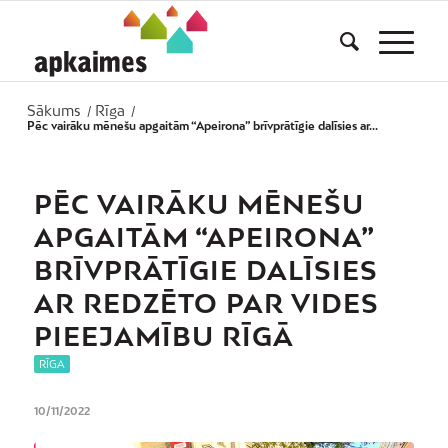
Sākums
Rīga
/
/
Pēc vairāku mēnešu apgaitām “Apeirona” brīvprātīgie dalīsies ar...
PĒC VAIRĀKU MĒNEŠU
APGAITĀM “APEIRONA”
BRĪVPRĀTĪGIE DALĪSIES
AR REDZĒTO PAR VIDES
PIEEJAMĪBU RĪGĀ
RĪGA
10/11/2022