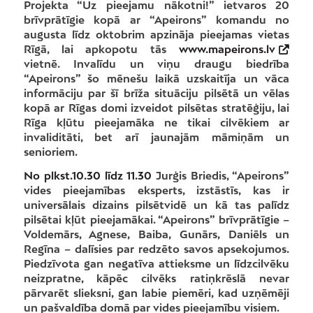
Projekta “Uz pieejamu nākotni!” ietvaros 20
brīvprātīgie kopā ar “Apeirons” komandu no
augusta līdz oktobrim apzināja pieejamas vietas
Rīgā, lai apkopotu tās
www.mapeirons.lv
vietnē. Invalīdu un viņu draugu biedrība
“Apeirons” šo mēnešu laikā uzskaitīja un vāca
informāciju par šī brīža situāciju pilsētā un vēlas
kopā ar Rīgas domi izveidot pilsētas stratēģiju, lai
Rīga kļūtu pieejamāka ne tikai cilvēkiem ar
invaliditāti, bet arī jaunajām māmiņām un
senioriem.
No plkst.10.30 līdz 11.30
Jurģis Briedis, “Apeirons”
vides pieejamības eksperts, izstāstīs, kas ir
universālais dizains pilsētvidē un kā tas palīdz
pilsētai kļūt pieejamākai. “Apeirons” brīvprātīgie –
Voldemārs, Agnese, Baiba, Gunārs, Daniēls un
Regīna – dalīsies par redzēto savos apsekojumos.
Piedzīvota gan negatīva attieksme un līdzcilvēku
neizpratne, kāpēc cilvēks ratiņkrēslā nevar
pārvarēt slieksni, gan labie piemēri, kad uzņēmēji
un pašvaldība domā par vides pieejamību visiem.