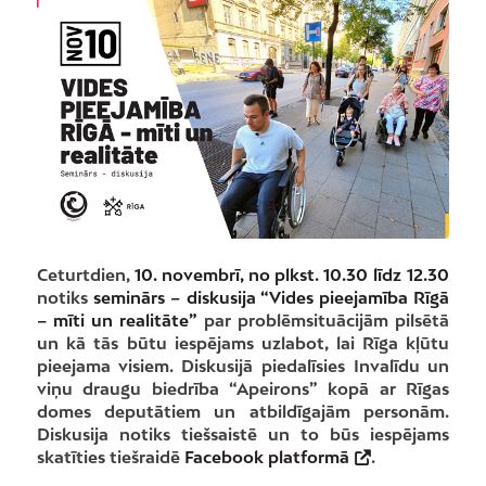
Ceturtdien,
10. novembrī, no plkst. 10.30 līdz 12.30
notiks
seminārs – diskusija “Vides pieejamība Rīgā
– mīti un realitāte”
par problēmsituācijām pilsētā
un kā tās būtu iespējams uzlabot, lai Rīga kļūtu
pieejama visiem. Diskusijā piedalīsies Invalīdu un
viņu draugu biedrība “Apeirons” kopā ar Rīgas
domes deputātiem un atbildīgajām personām.
Diskusija notiks tiešsaistē un to būs iespējams
skatīties tiešraidē
Facebook platformā
.