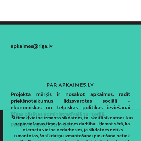
apkaimes@riga.lv
PAR APKAIMES.LV
Projekta mērķis ir nosakot apkaimes, radīt
priekšnoteikumus līdzsvarotas sociāli –
ekonomiskās un telpiskās politikas ieviešanai
Rīgas pilsētas administratīvajā teritorijā.
Šī tīmekļvietne izmanto sīkdatnes, tai skaitā sīkdatnes, kas
nepieciešamas tīmekļa vietnes darbībai. Ņemot vērā, ka
Piekļūstamības paziņojums
interneta vietne nedarbosies, ja sīkdatnes netiks
izmantotas, šo sīkdatņu izmantošanai piekrišana netiek