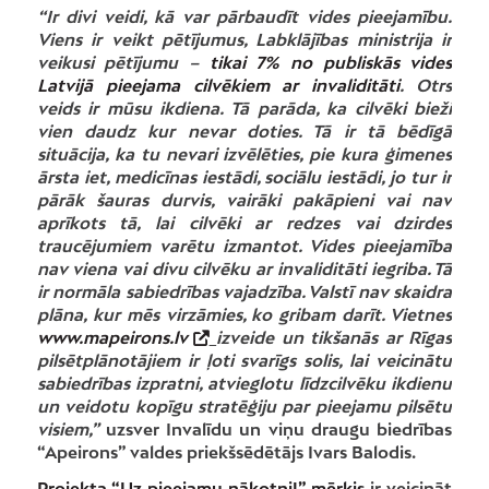
“Ir divi veidi, kā var pārbaudīt vides pieejamību.
Viens ir veikt pētījumus, Labklājības ministrija ir
veikusi pētījumu –
tikai 7% no publiskās vides
Latvijā pieejama cilvēkiem ar invaliditāti
. Otrs
veids ir mūsu ikdiena. Tā parāda, ka cilvēki bieži
vien daudz kur nevar doties. Tā ir tā bēdīgā
situācija, ka tu nevari izvēlēties, pie kura ģimenes
ārsta iet, medicīnas iestādi, sociālu iestādi, jo tur ir
pārāk šauras durvis, vairāki pakāpieni vai nav
aprīkots tā, lai cilvēki ar redzes vai dzirdes
traucējumiem varētu izmantot. Vides pieejamība
nav viena vai divu cilvēku ar invaliditāti iegriba. Tā
ir normāla sabiedrības vajadzība. Valstī nav skaidra
plāna, kur mēs virzāmies, ko gribam darīt. Vietnes
www.mapeirons.lv
izveide un tikšanās ar Rīgas
pilsētplānotājiem ir ļoti svarīgs solis, lai veicinātu
sabiedrības izpratni, atvieglotu līdzcilvēku ikdienu
un veidotu kopīgu stratēģiju par pieejamu pilsētu
visiem,”
uzsver Invalīdu un viņu draugu biedrības
“Apeirons” valdes priekšsēdētājs Ivars Balodis.
Projekta “Uz pieejamu nākotni!” mērķis
ir veicināt