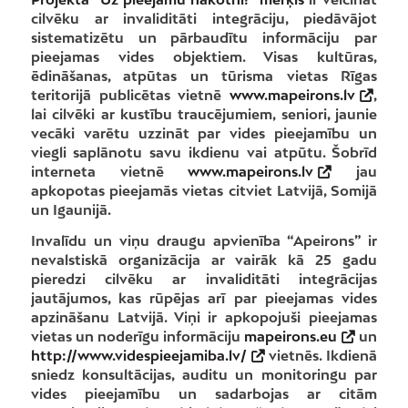
cilvēku ar invaliditāti integrāciju, piedāvājot
sistematizētu un pārbaudītu informāciju par
pieejamas vides objektiem. Visas kultūras,
ēdināšanas, atpūtas un tūrisma vietas Rīgas
teritorijā publicētas vietnē
www.mapeirons.lv
,
lai cilvēki ar kustību traucējumiem, seniori, jaunie
vecāki varētu uzzināt par vides pieejamību un
viegli saplānotu savu ikdienu vai atpūtu. Šobrīd
interneta vietnē
www.mapeirons.lv
jau
apkopotas pieejamās vietas citviet Latvijā, Somijā
un Igaunijā.
Invalīdu un viņu draugu apvienība “Apeirons” ir
nevalstiskā organizācija ar vairāk kā 25 gadu
pieredzi cilvēku ar invaliditāti integrācijas
jautājumos, kas rūpējas arī par pieejamas vides
apzināšanu Latvijā. Viņi ir apkopojuši pieejamas
vietas un noderīgu informāciju
mapeirons.eu
un
http://www.videspieejamiba.lv/
vietnēs. Ikdienā
sniedz konsultācijas, auditu un monitoringu par
vides pieejamību un sadarbojas ar citām