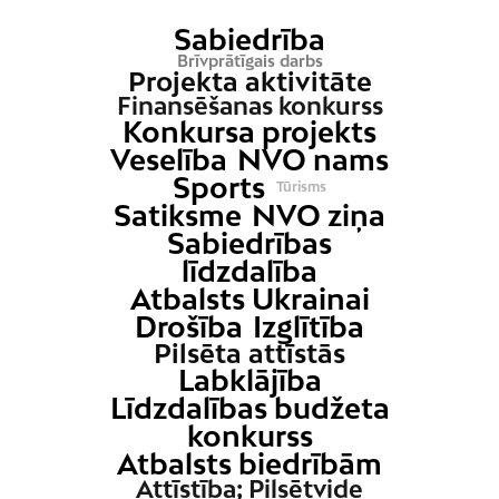
Sabiedrība
Brīvprātīgais darbs
Projekta aktivitāte
Finansēšanas konkurss
Konkursa projekts
Veselība
NVO nams
Sports
Tūrisms
Satiksme
NVO ziņa
Sabiedrības
līdzdalība
Atbalsts Ukrainai
Drošība
Izglītība
Pilsēta attīstās
Labklājība
Līdzdalības budžeta
konkurss
Atbalsts biedrībām
Attīstība; Pilsētvide