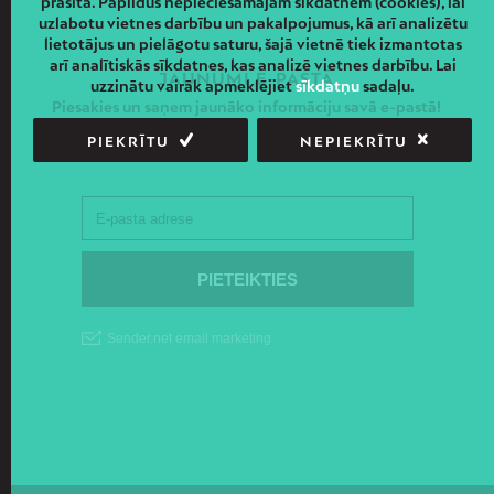
prasīta. Papildus nepieciešamajām sīkdatnēm (cookies), lai
uzlabotu vietnes darbību un pakalpojumus, kā arī analizētu
lietotājus un pielāgotu saturu, šajā vietnē tiek izmantotas
arī analītiskās sīkdatnes, kas analizē vietnes darbību. Lai
JAUNUMI E-PASTĀ
uzzinātu vairāk apmeklējiet
sīkdatņu
sadaļu.
Piesakies un saņem jaunāko informāciju savā e-pastā!
PIEKRĪTU
NEPIEKRĪTU