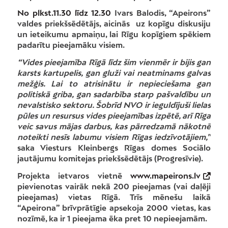
No plkst.11.30 līdz 12.30
Ivars Balodis, “Apeirons”
valdes priekšsēdētājs, aicinās uz kopīgu diskusiju
un ieteikumu apmaiņu, lai Rīgu kopīgiem spēkiem
padarītu pieejamāku visiem.
“Vides pieejamība Rīgā līdz šim vienmēr ir bijis gan
karsts kartupelis, gan gluži vai neatminams galvas
mežģis. Lai to atrisinātu ir nepieciešama gan
politiskā griba, gan sadarbība starp pašvaldību un
nevalstisko sektoru. Šobrīd NVO ir ieguldījuši lielas
pūles un resursus vides pieejamības izpētē, arī Rīga
veic savus mājas darbus, kas pārredzamā nākotnē
noteikti nesīs labumu visiem Rīgas iedzīvotājiem,”
saka Viesturs Kleinbergs Rīgas domes Sociālo
jautājumu komitejas priekšsēdētājs (Progresīvie).
Projekta ietvaros vietnē
www.mapeirons.lv
pievienotas vairāk nekā 200 pieejamas (vai daļēji
pieejamas) vietas Rīgā. Trīs mēnešu laikā
“Apeirona” brīvprātīgie apsekoja 2000 vietas, kas
nozīmē, ka ir 1 pieejama ēka pret 10 nepieejamām.