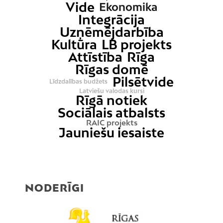
Vide
Ekonomika
Integrācija
Uzņēmējdarbība
Kultūra
LB projekts
Attīstība
Rīga
Rīgas domē
Pilsētvide
Līdzdalības budžets
Latviešu valodas kursi
Rīgā notiek
Sociālais atbalsts
RAIC projekts
Jauniešu iesaiste
NODERĪGI