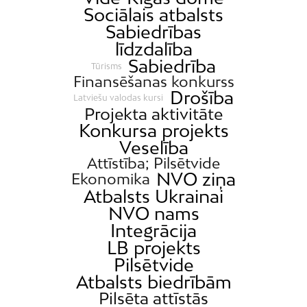
Sociālais atbalsts
Sabiedrības
līdzdalība
Sabiedrība
Tūrisms
Finansēšanas konkurss
Drošība
Latviešu valodas kursi
Projekta aktivitāte
Konkursa projekts
Veselība
Attīstība; Pilsētvide
NVO ziņa
Ekonomika
Atbalsts Ukrainai
NVO nams
Integrācija
LB projekts
Pilsētvide
Atbalsts biedrībām
Pilsēta attīstās