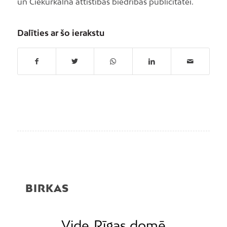
un Čiekurkalna attīstības biedrības publicitātei.
Dalīties ar šo ierakstu
BIRKAS
Vide
Rīgas domē