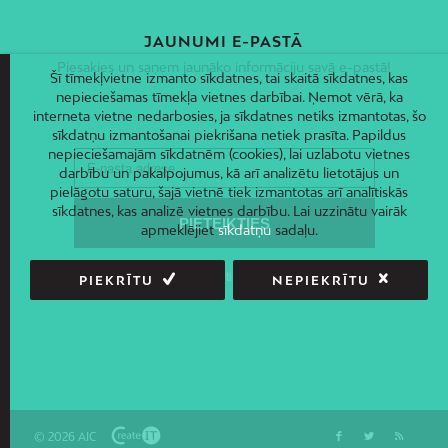
JAUNUMI E-PASTĀ
Piesakies un saņem jaunāko informāciju savā e-pastā!
Šī tīmekļvietne izmanto sīkdatnes, tai skaitā sīkdatnes, kas
nepieciešamas tīmekļa vietnes darbībai. Ņemot vērā, ka
interneta vietne nedarbosies, ja sīkdatnes netiks izmantotas, šo
sīkdatņu izmantošanai piekrišana netiek prasīta. Papildus
nepieciešamajām sīkdatnēm (cookies), lai uzlabotu vietnes
darbību un pakalpojumus, kā arī analizētu lietotājus un
pielāgotu saturu, šajā vietnē tiek izmantotas arī analītiskās
sīkdatnes, kas analizē vietnes darbību. Lai uzzinātu vairāk
apmeklējiet
sīkdatņu
sadaļu.
PIEKRĪTU
NEPIEKRĪTU
© 2026 AIC