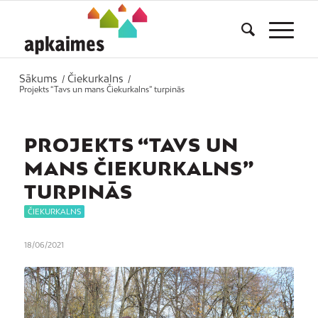
Sākums
Čiekurkalns
/
/
Projekts “Tavs un mans Čiekurkalns” turpinās
PROJEKTS “TAVS UN
MANS ČIEKURKALNS”
TURPINĀS
ČIEKURKALNS
18/06/2021