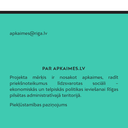
apkaimes@riga.lv
PAR APKAIMES.LV
Projekta mērķis ir nosakot apkaimes, radīt
priekšnoteikumus līdzsvarotas sociāli –
ekonomiskās un telpiskās politikas ieviešanai Rīgas
pilsētas administratīvajā teritorijā.
Piekļūstamības paziņojums