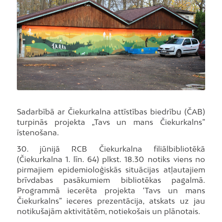
Sadarbībā ar Čiekurkalna attīstības biedrību (ČAB)
turpinās projekta „Tavs un mans Čiekurkalns”
īstenošana.
30. jūnijā RCB Čiekurkalna filiālbibliotēkā
(Čiekurkalna 1. līn. 64) plkst. 18.30 notiks viens no
pirmajiem epidemioloģiskās situācijas atļautajiem
brīvdabas pasākumiem bibliotēkas pagalmā.
Programmā iecerēta projekta ‘Tavs un mans
Čiekurkalns” ieceres prezentācija, atskats uz jau
notikušajām aktivitātēm, notiekošais un plānotais.