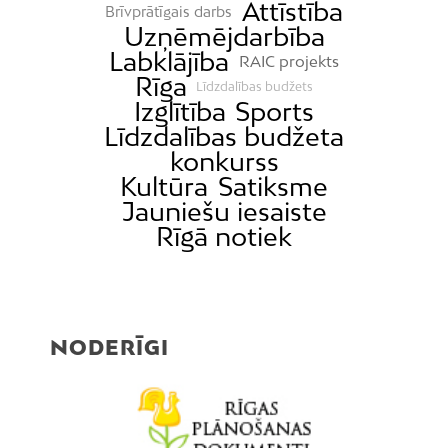
Attīstība
Brīvprātīgais darbs
Uzņēmējdarbība
Labklājība
RAIC projekts
Rīga
Līdzdalības budžets
Izglītība
Sports
Līdzdalības budžeta
konkurss
Kultūra
Satiksme
Jauniešu iesaiste
Rīgā notiek
NODERĪGI