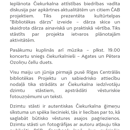
Ieplānota Čiekurkalna attīstības biedrības vadīta
diskusija par apkārtnes aktualitātēm un citiem ČAB
projektiem. Tiks prezentēta kultūrtelpas
“Bibliotēkas dārzs” izveide – dārza skice un
skaidrota dārza ainaviskā un praktiskā vērtība. Tiks
stāstīts par projekta ietvaros plānotajām
aktivitātēm.
Pasākumu kuplinās arī mūzika – plkst. 19.00
koncertu sniegs čiekurkalnieši – Agates un Pētera
Ozoliņu čellu duets.
Visu maiju un jūnija pirmajā pusē Rīgas Centrālās
bibliotēkas Projektu un sabiedrisko attiecību
nodaļā tika strādāts ar Čiekurkalna iedzīvotāju
dzimtu stāstiem, apstrādāti vēsturiskie
fotouzņēmumi un teksti.
Dzimtu stāsti ir autentiskas Čiekurkalna ģimeņu
sīkstuma un spēka liecinieki, tās ir liecības par to, kā
saglabāt būtisko vēstures asajos pagriezienos.
Dzimtu stāsti un fotogrāfijas ar autoru atļauju tika