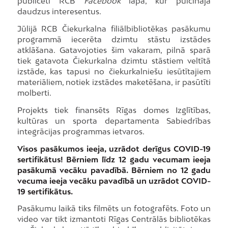
publicēti RCB
Facebook
lapā, kur pulcināja
daudzus interesentus.
Jūlijā RCB Čiekurkalna filiālbibliotēkas pasākumu
programmā iecerēta dzimtu stāstu izstādes
atklāšana. Gatavojoties šim vakaram, pilnā sparā
tiek gatavota Čiekurkalna dzimtu stāstiem veltītā
izstāde, kas tapusi no čiekurkalniešu iesūtītajiem
materiāliem, notiek izstādes maketēšana, ir pasūtīti
molberti.
Projekts tiek finansēts Rīgas domes Izglītības,
kultūras un sporta departamenta Sabiedrības
integrācijas programmas ietvaros.
Visos pasākumos ieeja, uzrādot derīgus COVID-19
sertifikātus! Bērniem līdz 12 gadu vecumam ieeja
pasākumā vecāku pavadībā. Bērniem no 12 gadu
vecuma ieeja vecāku pavadībā un uzrādot COVID-
19 sertifikātus.
Pasākumu laikā tiks filmēts un fotografēts. Foto un
video var tikt izmantoti Rīgas Centrālās bibliotēkas