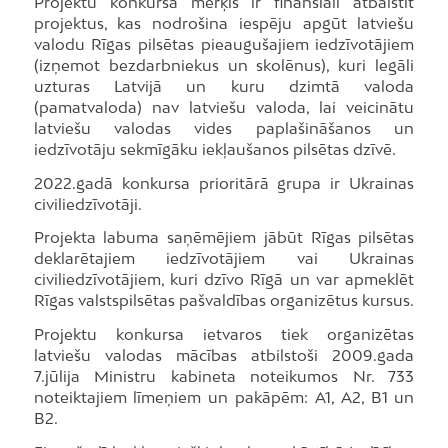
Projektu konkursa mērķis ir finansiāli atbalstīt
projektus, kas nodrošina iespēju apgūt latviešu
valodu Rīgas pilsētas pieaugušajiem iedzīvotājiem
(izņemot bezdarbniekus un skolēnus), kuri legāli
uzturas Latvijā un kuru dzimtā valoda
(pamatvaloda) nav latviešu valoda, lai veicinātu
latviešu valodas vides paplašināšanos un
iedzīvotāju sekmīgāku iekļaušanos pilsētas dzīvē.
2022.gadā konkursa prioritārā grupa ir Ukrainas
civiliedzīvotāji.
Projekta labuma saņēmējiem jābūt Rīgas pilsētas
deklarētajiem iedzīvotājiem vai Ukrainas
civiliedzīvotājiem, kuri dzīvo Rīgā un var apmeklēt
Rīgas valstspilsētas pašvaldības organizētus kursus.
Projektu konkursa ietvaros tiek organizētas
latviešu valodas mācības atbilstoši 2009.gada
7.jūlija Ministru kabineta noteikumos Nr. 733
noteiktajiem līmeņiem un pakāpēm: A1, A2, B1 un
B2.