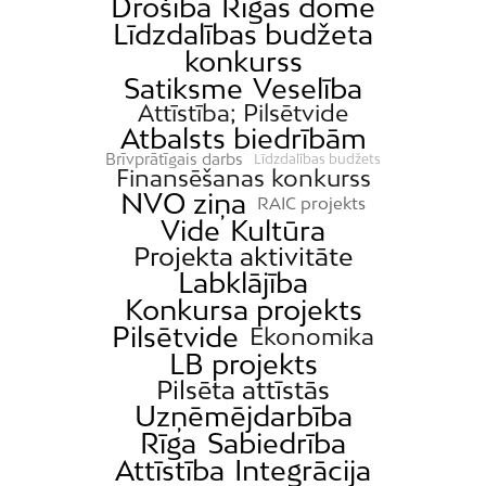
Drošība
Rīgas domē
Līdzdalības budžeta
konkurss
Satiksme
Veselība
Attīstība; Pilsētvide
Atbalsts biedrībām
Brīvprātīgais darbs
Līdzdalības budžets
Finansēšanas konkurss
NVO ziņa
RAIC projekts
Vide
Kultūra
Projekta aktivitāte
Labklājība
Konkursa projekts
Pilsētvide
Ekonomika
LB projekts
Pilsēta attīstās
Uzņēmējdarbība
Rīga
Sabiedrība
Attīstība
Integrācija