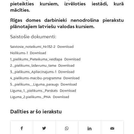
pieteikties kursiem, izvēloties iestādi, kurā
mācīties.
Rīgas domes darbinieki nenodrošina pierakstu
plānotajiem latviešu valodas kursiem.
Saistošie dokumenti:
Saistosie_noteikumi_Nr.132-2
Download
Nolikums-1
Download
1_pielikums_Pieteikuma_veidlapa
Download
2._pielikums_Izdevumu_tame
Download
3._pielikums_Apliecinajums-1
Download
4_pielikums-macibu-programma
Download
5._pielikums__Liguma_paraugs
Download
Liguma_1._pielikums._Parskats
Download
Liguma_2.pielikums._PNA
Download
Dalīties ar šo ierakstu