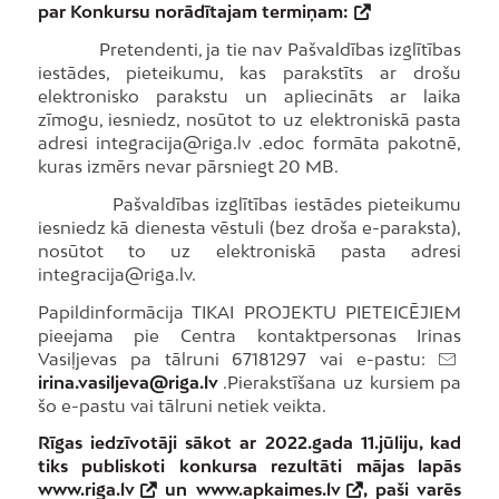
par Konkursu norādītajam termiņam:
Pretendenti, ja tie nav Pašvaldības izglītības
iestādes, pieteikumu, kas parakstīts ar drošu
elektronisko parakstu un apliecināts ar laika
zīmogu, iesniedz, nosūtot to uz elektroniskā pasta
adresi integracija@riga.lv .edoc formāta pakotnē,
kuras izmērs nevar pārsniegt 20 MB.
Pašvaldības izglītības iestādes pieteikumu
iesniedz kā dienesta vēstuli (bez droša e-paraksta),
nosūtot to uz elektroniskā pasta adresi
integracija@riga.lv.
Papildinformācija TIKAI PROJEKTU PIETEICĒJIEM
pieejama pie Centra kontaktpersonas Irinas
Vasiļjevas pa tālruni 67181297 vai e-pastu:
irina.vasiljeva@riga.lv
.Pierakstīšana uz kursiem pa
šo e-pastu vai tālruni netiek veikta.
Rīgas iedzīvotāji sākot ar 2022.gada 11.jūliju, kad
tiks publiskoti konkursa rezultāti mājas lapās
www.riga.lv
un
www.apkaimes.lv
, paši varēs