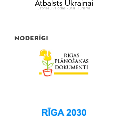
Atbalsts Ukrainai
Latviešu valodas kursi
Tūrisms
NODERĪGI