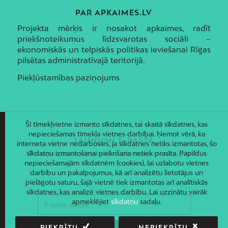
PAR APKAIMES.LV
Projekta mērķis ir nosakot apkaimes, radīt
priekšnoteikumus līdzsvarotas sociāli –
ekonomiskās un telpiskās politikas ieviešanai Rīgas
pilsētas administratīvajā teritorijā.
Piekļūstamības paziņojums
Šī tīmekļvietne izmanto sīkdatnes, tai skaitā sīkdatnes, kas
nepieciešamas tīmekļa vietnes darbībai. Ņemot vērā, ka
JAUNUMI E-PASTĀ
interneta vietne nedarbosies, ja sīkdatnes netiks izmantotas, šo
sīkdatņu izmantošanai piekrišana netiek prasīta. Papildus
Piesakies un saņem jaunāko informāciju savā e-pastā!
nepieciešamajām sīkdatnēm (cookies), lai uzlabotu vietnes
darbību un pakalpojumus, kā arī analizētu lietotājus un
pielāgotu saturu, šajā vietnē tiek izmantotas arī analītiskās
sīkdatnes, kas analizē vietnes darbību. Lai uzzinātu vairāk
apmeklējiet
sīkdatņu
sadaļu.
PIEKRĪTU
NEPIEKRĪTU