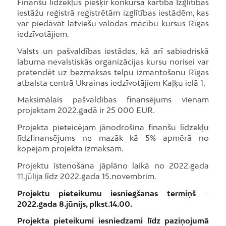
Finanšu līdzekļus piešķir konkursa kārtībā Izglītības
iestāžu reģistrā reģistrētām izglītības iestādēm, kas
var piedāvāt latviešu valodas mācību kursus Rīgas
iedzīvotājiem.
Valsts un pašvaldības iestādes, kā arī sabiedriskā
labuma nevalstiskās organizācijas kursu norisei var
pretendēt uz bezmaksas telpu izmantošanu Rīgas
atbalsta centrā Ukrainas iedzīvotājiem Kaļķu ielā 1.
Maksimālais pašvaldības finansējums vienam
projektam 2022.gadā ir 25 000 EUR.
Projekta pieteicējam jānodrošina finanšu līdzekļu
līdzfinansējums ne mazāk kā 5% apmērā no
kopējām projekta izmaksām.
Projektu īstenošana jāplāno laikā no 2022.gada
11.jūlija līdz 2022.gada 15.novembrim.
Projektu pieteikumu iesniegšanas termiņš
–
2022.gada 8.jūnijs, plkst.14.00.
Projekta pieteikumi iesniedzami līdz paziņojumā