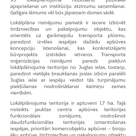
apspriešanai un institūciju atzinumu saņemšanai.
Galīgais lēmums vēl būs jāpieņem domes sēdē.
Lokālplāna risinājumu pamatā ir iecere izbūvēt
tirdzniecības un pakalpojumu objektu, kas
orientēts uz garāmejošu transporta plūsmu,
paredzot izvēles iespējas dažādu apbūves
koncepciju īstenošanai, kas konkretizējami
būvprojekta izstrādes ietvaros. Transporta
organizācijas risinājumi paredz piekļuvi
lokālplānojuma teritorijai no Juglas ielas, tostarp,
paredzot vietējās braukšanas joslas izbūvi paralēli
Juglas ielai ar iespēju veidot tās turpinājumu
piekļūšanas nodrošināšanai kaimiņu zemes
vienībām.
Lokālplānojuma teritorija ir aptuveni 1,7 ha. Tajā
noteikts jauktas centra apbūves teritorijas
funkcionālais zonējums, nodrošinot
daudzfunkcionālas teritorijas izmantošanas
iespējas, prioritāri komercobjektu apbūvei – biroju
ēku apbūve, tirdzniecības un pakalpojumu objektu