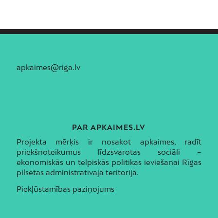
apkaimes@riga.lv
PAR APKAIMES.LV
Projekta mērķis ir nosakot apkaimes, radīt
priekšnoteikumus līdzsvarotas sociāli –
ekonomiskās un telpiskās politikas ieviešanai Rīgas
pilsētas administratīvajā teritorijā.
Piekļūstamības paziņojums