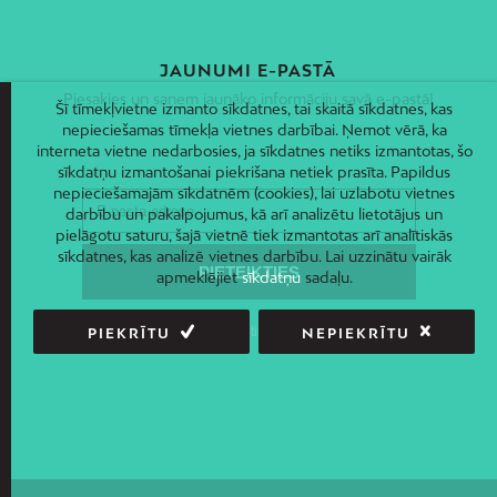
JAUNUMI E-PASTĀ
Piesakies un saņem jaunāko informāciju savā e-pastā!
Šī tīmekļvietne izmanto sīkdatnes, tai skaitā sīkdatnes, kas
nepieciešamas tīmekļa vietnes darbībai. Ņemot vērā, ka
interneta vietne nedarbosies, ja sīkdatnes netiks izmantotas, šo
sīkdatņu izmantošanai piekrišana netiek prasīta. Papildus
nepieciešamajām sīkdatnēm (cookies), lai uzlabotu vietnes
darbību un pakalpojumus, kā arī analizētu lietotājus un
pielāgotu saturu, šajā vietnē tiek izmantotas arī analītiskās
sīkdatnes, kas analizē vietnes darbību. Lai uzzinātu vairāk
apmeklējiet
sīkdatņu
sadaļu.
PIEKRĪTU
NEPIEKRĪTU