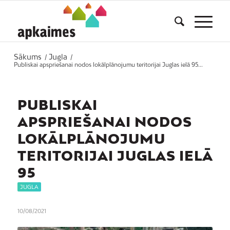
Sākums
Jugla
/
/
Publiskai apspriešanai nodos lokālplānojumu teritorijai Juglas ielā 95...
PUBLISKAI
APSPRIEŠANAI NODOS
LOKĀLPLĀNOJUMU
TERITORIJAI JUGLAS IELĀ
95
JUGLA
10/08/2021