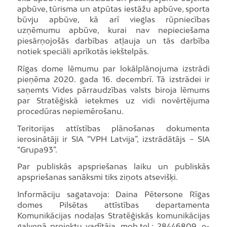
apbūve, tūrisma un atpūtas iestāžu apbūve, sporta
būvju apbūve, kā arī vieglas rūpniecības
uzņēmumu apbūve, kurai nav nepieciešama
piesārņojošās darbības atļauja un tās darbība
notiek speciāli aprīkotās iekštelpās.
Rīgas dome lēmumu par lokālplānojuma izstrādi
pieņēma 2020. gada 16. decembrī. Tā izstrādei ir
saņemts Vides pārraudzības valsts biroja lēmums
par Stratēģiskā ietekmes uz vidi novērtējuma
procedūras nepiemērošanu.
Teritorijas attīstības plānošanas dokumenta
ierosinātāji ir SIA “VPH Latvija”, izstrādātājs – SIA
“Grupa93”.
Par publiskās apspriešanas laiku un publiskās
apspriešanas sanāksmi tiks ziņots atsevišķi.
Informāciju sagatavoja: Daina Pētersone Rīgas
domes Pilsētas attīstības departamenta
Komunikācijas nodaļas Stratēģiskās komunikācijas
galvenā projektu vadītāja, mob.tel.: 28446809, e-