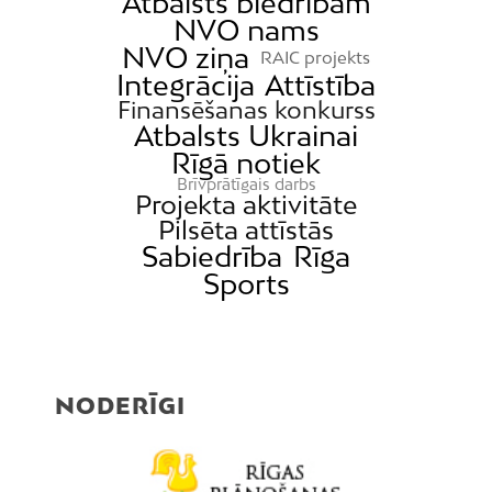
Atbalsts biedrībām
NVO nams
NVO ziņa
RAIC projekts
Integrācija
Attīstība
Finansēšanas konkurss
Atbalsts Ukrainai
Rīgā notiek
Brīvprātīgais darbs
Projekta aktivitāte
Pilsēta attīstās
Sabiedrība
Rīga
Sports
NODERĪGI