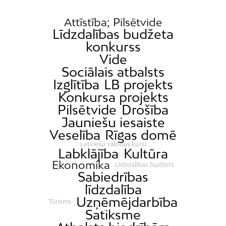
Attīstība; Pilsētvide
Līdzdalības budžeta
konkurss
Vide
Sociālais atbalsts
Izglītība
LB projekts
Konkursa projekts
Pilsētvide
Drošība
Jauniešu iesaiste
Veselība
Rīgas domē
Latviešu valodas kursi
Labklājība
Kultūra
Ekonomika
Līdzdalības budžets
Sabiedrības
līdzdalība
Uzņēmējdarbība
Tūrisms
Satiksme