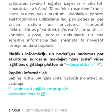
sašķirotas, savukārt iegūtās izejvielas – atkārtoti
izmantotas ražošanā. Tā no “elektrospokiem” rodas
jauns resurss, nevis atkritumi. Vienlaikus pareiza
elektrotehnikas utilizēšana ļauj parūpēties arī par
saviem datiem un privātumu. Nododot
elektroiekārtas pārstrādei, tajās esošās fotogrāfijas,
kontakti, e-pasti, paroles, dokumenti un cita
sensitīva informācija tiek iznīcināta, tā novēršot
iespējamu datu noplūdi.
Plašāku informāciju un noderīgus padomus par
atkritumu šķirošanu meklējiet “Zaļā josta” vides
izglītības digitālajā platformā
“videspratiba.lv”
.
Papildu informācijai:
Sabīne Rutka, SIA “Zaļā josta” Sabiedrisko attiecību
vadītāja ,
sabine.rutka@cleanrgrupa.lv
www.zalajosta.lv
BIRKAS:
PILSĒTVIDE
,
SABIEDRĪBA
,
VIDE