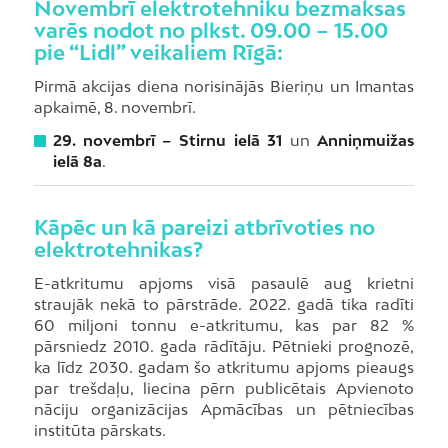
Novembrī elektrotehniku bezmaksas
varēs nodot no plkst. 09.00 – 15.00
pie “Lidl” veikaliem Rīgā:
Pirmā akcijas diena norisinājās Bieriņu un Imantas
apkaimē, 8. novembrī.
29. novembrī – Stirnu ielā 31
un
Anniņmuižas
ielā 8a
.
Kāpēc un kā pareizi atbrīvoties no
elektrotehnikas?
E-atkritumu apjoms visā pasaulē aug krietni
straujāk nekā to pārstrāde. 2022. gadā tika radīti
60 miljoni tonnu e-atkritumu, kas par 82 %
pārsniedz 2010. gada rādītāju. Pētnieki prognozē,
ka līdz 2030. gadam šo atkritumu apjoms pieaugs
par trešdaļu, liecina pērn publicētais Apvienoto
nāciju organizācijas Apmācības un pētniecības
institūta pārskats.