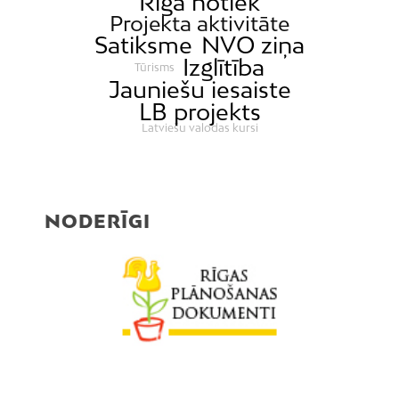
Rīgā notiek
Projekta aktivitāte
Satiksme
NVO ziņa
Izglītība
Tūrisms
Jauniešu iesaiste
LB projekts
Latviešu valodas kursi
NODERĪGI