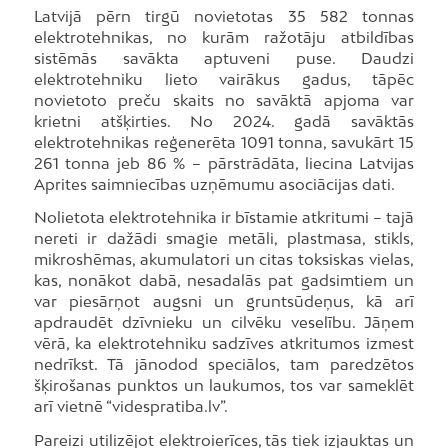
Latvijā pērn tirgū novietotas 35 582 tonnas
elektrotehnikas, no kurām ražotāju atbildības
sistēmās savākta aptuveni puse. Daudzi
elektrotehniku lieto vairākus gadus, tāpēc
novietoto preču skaits no savāktā apjoma var
krietni atšķirties. No 2024. gadā savāktās
elektrotehnikas reģenerēta 1091 tonna, savukārt 15
261 tonna jeb 86 % – pārstrādāta, liecina Latvijas
Aprites saimniecības uzņēmumu asociācijas dati.
Nolietota elektrotehnika ir bīstamie atkritumi – tajā
nereti ir dažādi smagie metāli, plastmasa, stikls,
mikroshēmas, akumulatori un citas toksiskas vielas,
kas, nonākot dabā, nesadalās pat gadsimtiem un
var piesārņot augsni un gruntsūdeņus, kā arī
apdraudēt dzīvnieku un cilvēku veselību. Jāņem
vērā, ka elektrotehniku sadzīves atkritumos izmest
nedrīkst. Tā jānodod speciālos, tam paredzētos
šķirošanas punktos un laukumos, tos var sameklēt
arī vietnē “videspratiba.lv”.
Pareizi utilizējot elektroierīces, tās tiek izjauktas un