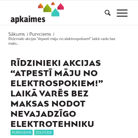
Sākums
Purvciems
/
/
Rīdzinieki akcijas “Atpestī māju no elektrospokiem!” laikā varēs bez
maks...
RĪDZINIEKI AKCIJAS
“ATPESTĪ MĀJU NO
ELEKTROSPOKIEM!”
LAIKĀ VARĒS BEZ
MAKSAS NODOT
NEVAJADZĪGO
ELEKTROTEHNIKU
PURVCIEMS
,
ZOLITŪDE