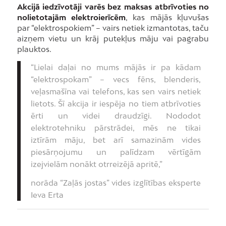
Akcijā iedzīvotāji varēs bez maksas atbrīvoties no
nolietotajām elektroierīcēm
, kas mājās kļuvušas
par “elektrospokiem” – vairs netiek izmantotas, taču
aizņem vietu un krāj putekļus māju vai pagrabu
plauktos.
“Lielai daļai no mums mājās ir pa kādam
“elektrospokam” – vecs fēns, blenderis,
veļasmašīna vai telefons, kas sen vairs netiek
lietots. Šī akcija ir iespēja no tiem atbrīvoties
ērti un videi draudzīgi. Nododot
elektrotehniku pārstrādei, mēs ne tikai
iztīrām māju, bet arī samazinām vides
piesārņojumu un palīdzam vērtīgām
izejvielām nonākt otrreizējā apritē,”
norāda “Zaļās jostas” vides izglītības eksperte
Ieva Erta