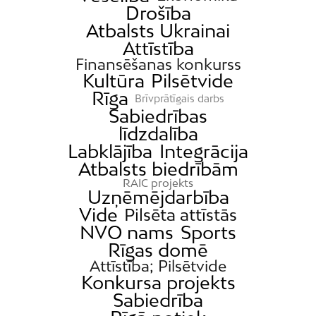
Drošība
Atbalsts Ukrainai
Attīstība
Finansēšanas konkurss
Kultūra
Pilsētvide
Rīga
Brīvprātīgais darbs
Sabiedrības
līdzdalība
Labklājība
Integrācija
Atbalsts biedrībām
RAIC projekts
Uzņēmējdarbība
Vide
Pilsēta attīstās
NVO nams
Sports
Rīgas domē
Attīstība; Pilsētvide
Konkursa projekts
Sabiedrība