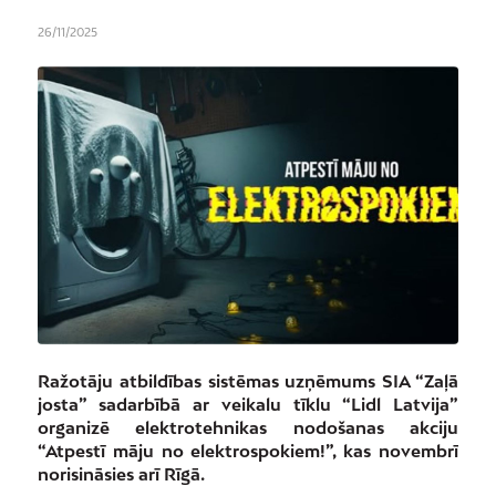
26/11/2025
Ražotāju atbildības sistēmas uzņēmums SIA “Zaļā
josta” sadarbībā ar veikalu tīklu “Lidl Latvija”
organizē elektrotehnikas nodošanas akciju
“Atpestī māju no elektrospokiem!”, kas novembrī
norisināsies arī Rīgā.