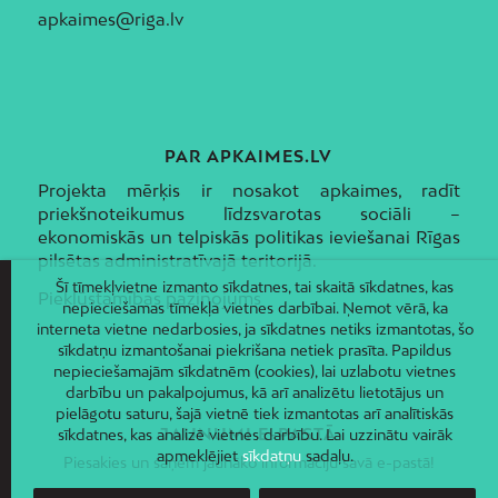
apkaimes@riga.lv
PAR APKAIMES.LV
Projekta mērķis ir nosakot apkaimes, radīt
priekšnoteikumus līdzsvarotas sociāli –
ekonomiskās un telpiskās politikas ieviešanai Rīgas
pilsētas administratīvajā teritorijā.
Šī tīmekļvietne izmanto sīkdatnes, tai skaitā sīkdatnes, kas
Piekļūstamības paziņojums
nepieciešamas tīmekļa vietnes darbībai. Ņemot vērā, ka
interneta vietne nedarbosies, ja sīkdatnes netiks izmantotas, šo
sīkdatņu izmantošanai piekrišana netiek prasīta. Papildus
nepieciešamajām sīkdatnēm (cookies), lai uzlabotu vietnes
darbību un pakalpojumus, kā arī analizētu lietotājus un
pielāgotu saturu, šajā vietnē tiek izmantotas arī analītiskās
JAUNUMI E-PASTĀ
sīkdatnes, kas analizē vietnes darbību. Lai uzzinātu vairāk
apmeklējiet
sīkdatņu
sadaļu.
Piesakies un saņem jaunāko informāciju savā e-pastā!