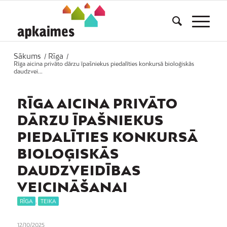
Sākums
Rīga
/
/
Rīga aicina privāto dārzu īpašniekus piedalīties konkursā bioloģiskās
daudzvei...
RĪGA AICINA PRIVĀTO
DĀRZU ĪPAŠNIEKUS
PIEDALĪTIES KONKURSĀ
BIOLOĢISKĀS
DAUDZVEIDĪBAS
VEICINĀŠANAI
RĪGA
,
TEIKA
12/10/2025