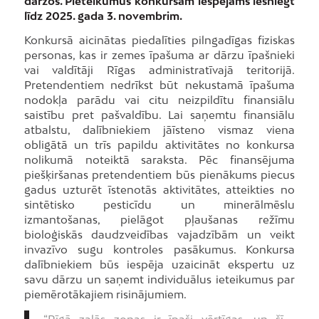
dārzos. Pieteikumus konkursam iespējams iesniegt
līdz 2025. gada 3. novembrim.
Konkursā aicinātas piedalīties pilngadīgas fiziskas
personas, kas ir zemes īpašuma ar dārzu īpašnieki
vai valdītāji Rīgas administratīvajā teritorijā.
Pretendentiem nedrīkst būt nekustamā īpašuma
nodokļa parādu vai citu neizpildītu finansiālu
saistību pret pašvaldību. Lai saņemtu finansiālu
atbalstu, dalībniekiem jāīsteno vismaz viena
obligātā un trīs papildu aktivitātes no konkursa
nolikumā noteiktā saraksta. Pēc finansējuma
piešķiršanas pretendentiem būs pienākums piecus
gadus uzturēt īstenotās aktivitātes, atteikties no
sintētisko pesticīdu un minerālmēslu
izmantošanas, pielāgot pļaušanas režīmu
bioloģiskās daudzveidības vajadzībām un veikt
invazīvo sugu kontroles pasākumus. Konkursa
dalībniekiem būs iespēja uzaicināt ekspertu uz
savu dārzu un saņemt individuālus ieteikumus par
piemērotākajiem risinājumiem.