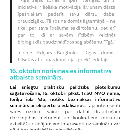
“Rīgā zaļās zonas ir īpaši vērtīgas, un šī
iniciatīva ir lieliska motivācija ikvienam dārza
īpašniekam padarīt savu dārzu dabai
draudzīgāku. Tā rosina domāt ilgtermiņā – ne
tikai par sava īpašuma sakārtošanu, bet arī
par to, kā ar savām rīcībām veicināt
bioloģiskās daudzveidības saglabāšanu Rīgā.”
atzīmē Edgars Bergholcs, Rīgas domes
Pilsētas attīstības komitejas priekšsēdētājs
16. oktobrī norisināsies informatīvs
atbalsta seminārs.
Lai sniegtu praktisku palīdzību pieteikumu
sagatavošanā, 16. oktobrī plkst. 17.30 NVO namā,
Ieriķu ielā 43a, notiks bezmaksas informatīvs
seminārs ar ekspertu piedalīšanos.
Tajā interesenti
varēs uzzināt vairāk par dabai draudzīgām
dārzkopības metodēm un konkrētiem konkursa
aktivitāšu risinājumiem. Interesenti uz semināru var
nākt bez iepriekšējas pieteikšanās.