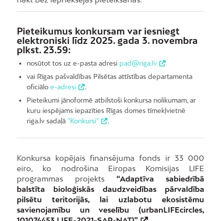
Pieteikumus konkursam var iesniegt
elektroniski līdz 2025. gada 3. novembra
plkst. 23.59:
nosūtot tos uz e-pasta adresi
pad@riga.lv
vai Rīgas pašvaldības Pilsētas attīstības departamenta
oficiālo
e-adresi
.
Pieteikumi jānoformē atbilstoši konkursa nolikumam, ar
kuru iespējams iepazīties Rīgas domes tīmekļvietnē
riga.lv sadaļā
“Konkursi”
.
Konkursa kopējais finansējuma fonds ir 33 000
eiro, ko nodrošina Eiropas Komisijas LIFE
programmas projekts
“Adaptīva sabiedrībā
balstīta bioloģiskās daudzveidības pārvaldība
pilsētu teritorijās, lai uzlabotu ekosistēmu
savienojamību un veselību (urbanLIFEcircles,
101074453 LIFE-2021-SAP-NAT)”
.