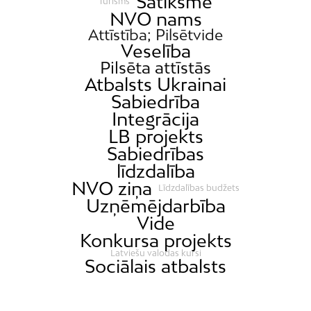
Satiksme
Tūrisms
NVO nams
Attīstība; Pilsētvide
Veselība
Pilsēta attīstās
Atbalsts Ukrainai
Sabiedrība
Integrācija
LB projekts
Sabiedrības
līdzdalība
NVO ziņa
Līdzdalības budžets
Uzņēmējdarbība
Vide
Konkursa projekts
Latviešu valodas kursi
Sociālais atbalsts