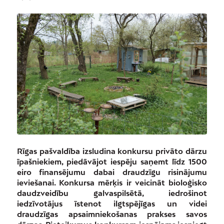
Rīgas pašvaldība izsludina konkursu privāto dārzu
īpašniekiem, piedāvājot iespēju saņemt līdz 1500
eiro finansējumu dabai draudzīgu risinājumu
ieviešanai. Konkursa mērķis ir veicināt bioloģisko
daudzveidību galvaspilsētā, iedrošinot
iedzīvotājus īstenot ilgtspējīgas un videi
draudzīgas apsaimniekošanas prakses savos