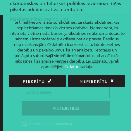
ekonomiskās un telpiskās politikas ieviešanai Rīgas
pilsētas administratīvajā teritorijā.
Piekļūstamības paziņojums
Šī tīmekļvietne izmanto sīkdatnes, tai skaitā sīkdatnes, kas
nepieciešamas tīmekļa vietnes darbībai. Ņemot vērā, ka
interneta vietne nedarbosies, ja sīkdatnes netiks izmantotas, šo
sīkdatņu izmantošanai piekrišana netiek prasīta. Papildus
nepieciešamajām sīkdatnēm (cookies), lai uzlabotu vietnes
darbību un pakalpojumus, kā arī analizētu lietotājus un
JAUNUMI E-PASTĀ
pielāgotu saturu, šajā vietnē tiek izmantotas arī analītiskās
sīkdatnes, kas analizē vietnes darbību. Lai uzzinātu vairāk
Piesakies un saņem jaunāko informāciju savā e-pastā!
apmeklējiet
sīkdatņu
sadaļu.
PIEKRĪTU
NEPIEKRĪTU