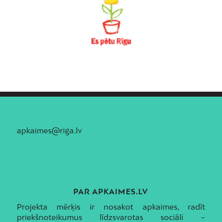
apkaimes@riga.lv
PAR APKAIMES.LV
Projekta mērķis ir nosakot apkaimes, radīt
priekšnoteikumus līdzsvarotas sociāli –