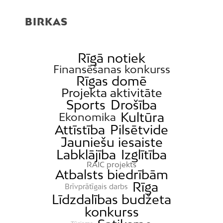
BIRKAS
Rīgā notiek
Finansēšanas konkurss
Rīgas domē
Projekta aktivitāte
Sports
Drošība
Kultūra
Ekonomika
Attīstība
Pilsētvide
Jauniešu iesaiste
Labklājība
Izglītība
RAIC projekts
Atbalsts biedrībām
Rīga
Brīvprātīgais darbs
Līdzdalības budžeta
konkurss