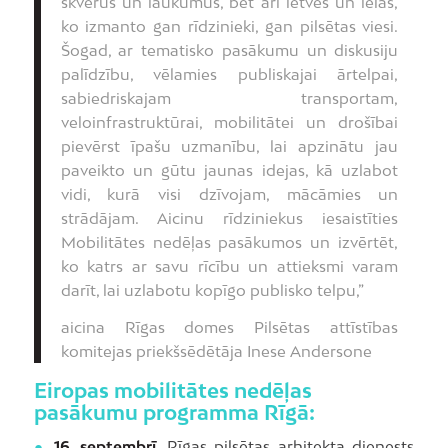
skvērus un laukumus, bet arī ietves un ielas,
ko izmanto gan rīdzinieki, gan pilsētas viesi.
Šogad, ar tematisko pasākumu un diskusiju
palīdzību, vēlamies publiskajai ārtelpai,
sabiedriskajam transportam,
veloinfrastruktūrai, mobilitātei un drošībai
pievērst īpašu uzmanību, lai apzinātu jau
paveikto un gūtu jaunas idejas, kā uzlabot
vidi, kurā visi dzīvojam, mācāmies un
strādājam. Aicinu rīdziniekus iesaistīties
Mobilitātes nedēļas pasākumos un izvērtēt,
ko katrs ar savu rīcību un attieksmi varam
darīt, lai uzlabotu kopīgo publisko telpu,”
aicina Rīgas domes Pilsētas attīstības
komitejas priekšsēdētāja Inese Andersone
Eiropas mobilitātes nedēļas
pasākumu programma Rīgā:
●
16. septembrī
, Rīgas pilsētas arhitekta dienests