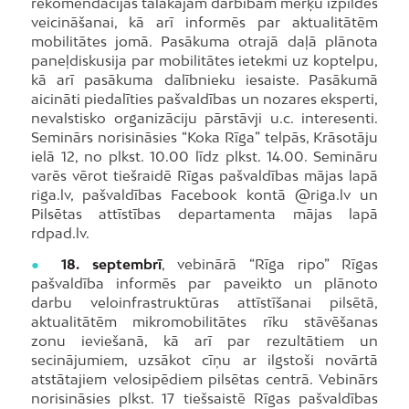
rekomendācijas tālākajām darbībām mērķu izpildes
veicināšanai, kā arī informēs par aktualitātēm
mobilitātes jomā. Pasākuma otrajā daļā plānota
paneļdiskusija par mobilitātes ietekmi uz koptelpu,
kā arī pasākuma dalībnieku iesaiste. Pasākumā
aicināti piedalīties pašvaldības un nozares eksperti,
nevalstisko organizāciju pārstāvji u.c. interesenti.
Seminārs norisināsies “Koka Rīga” telpās, Krāsotāju
ielā 12, no plkst. 10.00 līdz plkst. 14.00. Semināru
varēs vērot tiešraidē Rīgas pašvaldības mājas lapā
riga.lv, pašvaldības Facebook kontā @riga.lv un
Pilsētas attīstības departamenta mājas lapā
rdpad.lv.
●
18. septembrī
, vebinārā “Rīga ripo” Rīgas
pašvaldība informēs par paveikto un plānoto
darbu veloinfrastruktūras attīstīšanai pilsētā,
aktualitātēm mikromobilitātes rīku stāvēšanas
zonu ieviešanā, kā arī par rezultātiem un
secinājumiem, uzsākot cīņu ar ilgstoši novārtā
atstātajiem velosipēdiem pilsētas centrā. Vebinārs
norisināsies plkst. 17 tiešsaistē Rīgas pašvaldības