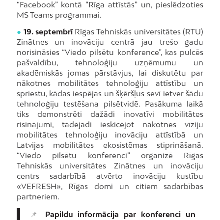
“Facebook” kontā “Rīga attīstās” un, pieslēdzoties
MS Teams programmai.
●
19. septembrī
Rīgas Tehniskās universitātes (RTU)
Zinātnes un inovāciju centrā jau trešo gadu
norisināsies “Viedo pilsētu konference”, kas pulcēs
pašvaldību, tehnoloģiju uzņēmumu un
akadēmiskās jomas pārstāvjus, lai diskutētu par
nākotnes mobilitātes tehnoloģiju attīstību un
spriestu, kādas iespējas un šķēršļus sevī ietver šādu
tehnoloģiju testēšana pilsētvidē. Pasākuma laikā
tiks demonstrēti dažādi inovatīvi mobilitātes
risinājumi, tādējādi ieskicējot nākotnes vīziju
mobilitātes tehnoloģiju inovāciju attīstībā un
Latvijas mobilitātes ekosistēmas stiprināšanā.
“Viedo pilsētu konferenci” organizē Rīgas
Tehniskās universitātes Zinātnes un inovāciju
centrs sadarbībā atvērto inovāciju kustību
«VEFRESH», Rīgas domi un citiem sadarbības
partneriem.
📌
Papildu informācija par konferenci un