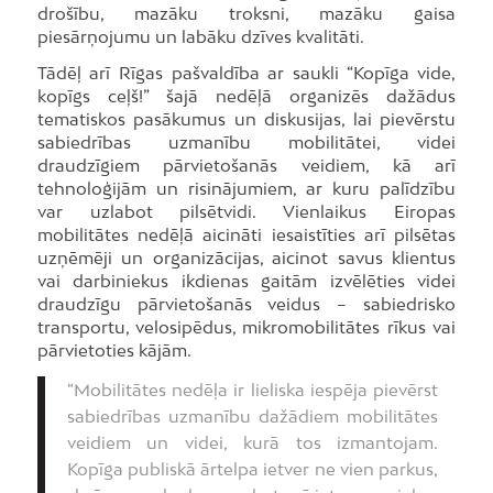
drošību, mazāku troksni, mazāku gaisa
piesārņojumu un labāku dzīves kvalitāti.
Tādēļ arī Rīgas pašvaldība ar saukli “Kopīga vide,
kopīgs ceļš!” šajā nedēļā organizēs dažādus
tematiskos pasākumus un diskusijas, lai pievērstu
sabiedrības uzmanību mobilitātei, videi
draudzīgiem pārvietošanās veidiem, kā arī
tehnoloģijām un risinājumiem, ar kuru palīdzību
var uzlabot pilsētvidi. Vienlaikus Eiropas
mobilitātes nedēļā aicināti iesaistīties arī pilsētas
uzņēmēji un organizācijas, aicinot savus klientus
vai darbiniekus ikdienas gaitām izvēlēties videi
draudzīgu pārvietošanās veidus – sabiedrisko
transportu, velosipēdus, mikromobilitātes rīkus vai
pārvietoties kājām.
“Mobilitātes nedēļa ir lieliska iespēja pievērst
sabiedrības uzmanību dažādiem mobilitātes
veidiem un videi, kurā tos izmantojam.
Kopīga publiskā ārtelpa ietver ne vien parkus,