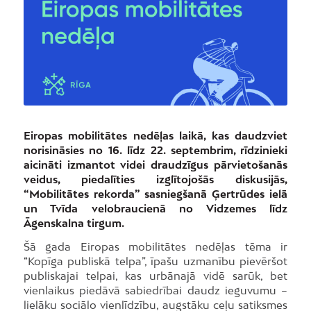
Eiropas mobilitātes nedēļas laikā, kas daudzviet
norisināsies no 16. līdz 22. septembrim, rīdzinieki
aicināti izmantot videi draudzīgus pārvietošanās
veidus, piedalīties izglītojošās diskusijās,
“Mobilitātes rekorda” sasniegšanā Ģertrūdes ielā
un Tvīda velobraucienā no Vidzemes līdz
Āgenskalna tirgum.
Šā gada Eiropas mobilitātes nedēļas tēma ir
“Kopīga publiskā telpa”, īpašu uzmanību pievēršot
publiskajai telpai, kas urbānajā vidē sarūk, bet
vienlaikus piedāvā sabiedrībai daudz ieguvumu –
lielāku sociālo vienlīdzību, augstāku ceļu satiksmes