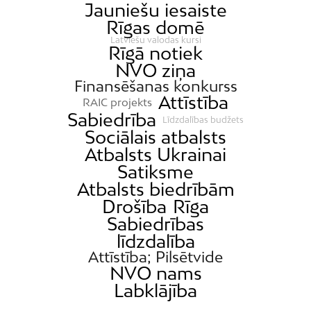
Jauniešu iesaiste
Rīgas domē
Latviešu valodas kursi
Rīgā notiek
NVO ziņa
Finansēšanas konkurss
Attīstība
RAIC projekts
Sabiedrība
Līdzdalības budžets
Sociālais atbalsts
Atbalsts Ukrainai
Satiksme
Atbalsts biedrībām
Drošība
Rīga
Sabiedrības
līdzdalība
Attīstība; Pilsētvide
NVO nams
Labklājība