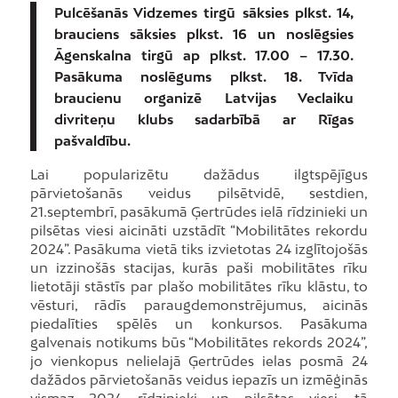
Pulcēšanās Vidzemes tirgū sāksies plkst. 14,
brauciens sāksies plkst. 16 un noslēgsies
Āgenskalna tirgū ap plkst. 17.00 – 17.30.
Pasākuma noslēgums plkst. 18. Tvīda
braucienu organizē Latvijas Veclaiku
divriteņu klubs sadarbībā ar Rīgas
pašvaldību.
Lai popularizētu dažādus ilgtspējīgus
pārvietošanās veidus pilsētvidē, sestdien,
21.septembrī, pasākumā Ģertrūdes ielā rīdzinieki un
pilsētas viesi aicināti uzstādīt “Mobilitātes rekordu
2024”. Pasākuma vietā tiks izvietotas 24 izglītojošās
un izzinošās stacijas, kurās paši mobilitātes rīku
lietotāji stāstīs par plašo mobilitātes rīku klāstu, to
vēsturi, rādīs paraugdemonstrējumus, aicinās
piedalīties spēlēs un konkursos. Pasākuma
galvenais notikums būs “Mobilitātes rekords 2024”,
jo vienkopus nelielajā Ģertrūdes ielas posmā 24
dažādos pārvietošanās veidus iepazīs un izmēģinās
vismaz 2024 rīdzinieki un pilsētas viesi, tā