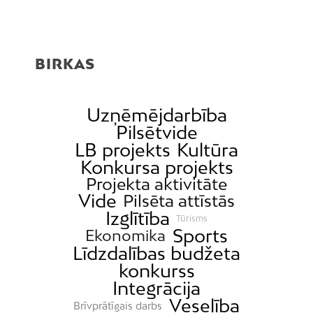
BIRKAS
Uzņēmējdarbība
Pilsētvide
LB projekts
Kultūra
Konkursa projekts
Projekta aktivitāte
Vide
Pilsēta attīstās
Izglītība
Tūrisms
Sports
Ekonomika
Līdzdalības budžeta
konkurss
Integrācija
Veselība
Brīvprātīgais darbs