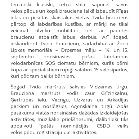
tematiski klasiski, retro stilā, sapucēt savus
velosipēdus un kopā brauciena laikā izbaudīt Rīgas
ielas un pilsētas skaistākās vietas. Tvīda brauciens
pārtop kā labdarības kustība, ar mērķi ne tikai
veicināt cilvēku mobilitāti, bet ar parādes
braucienu atbalstīt labus darbus. Arī šogad,
ieskandinot Tvīda braucienu, sadarbībā ar Žaņa
Lipkes memoriāla – Drosmes māju – 14. un 15.
septembrī norisināsies īpašas labdarības
velodarbnīcas SOS ciematu bērniem, kurās bērni
kopā ar speciālistiem rūpīgi salabos 15 velosipēdus,
kuri pēc tam paliks bērniem.
Šogad Tvīda maršruts sāksies Vidzemes tirgū.
Brauciena maršruts vedīs caur Grīziņkalnu,
Ģertrūdes ielu, Vecrīgu, Uzvaras un Arkādijas
parkiem un noslēgsies Āgenskalna tirgū. Abās
pasākuma vietās norisināsies dažādas izklaidējošas
aktivitātes, muzikālie priekšnesumi, dalībnieki tiks
apbalvoti īpašās nominācijās, CSDD veiks
velosipēdu reģistrāciju u.c. aktivitātes.