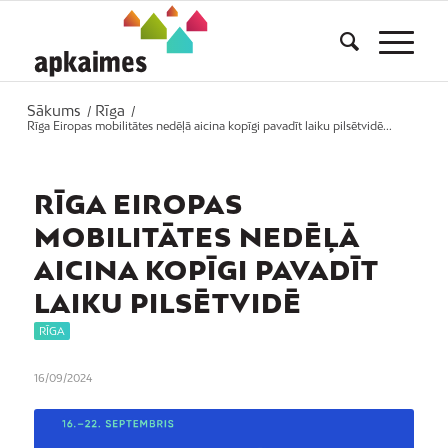
Sākums
Rīga
/
/
Rīga Eiropas mobilitātes nedēļā aicina kopīgi pavadīt laiku pilsētvidē...
RĪGA EIROPAS
MOBILITĀTES NEDĒĻĀ
AICINA KOPĪGI PAVADĪT
LAIKU PILSĒTVIDĒ
RĪGA
16/09/2024