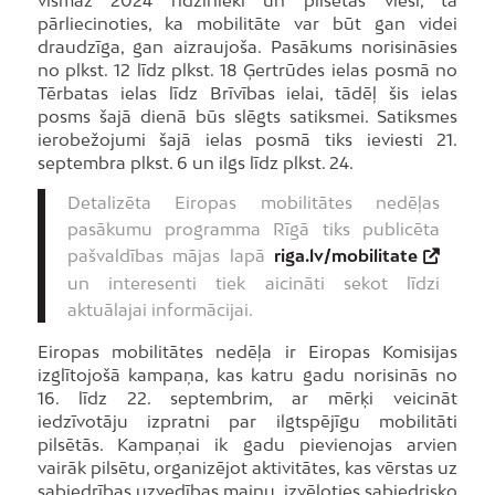
pārliecinoties, ka mobilitāte var būt gan videi
draudzīga, gan aizraujoša. Pasākums norisināsies
no plkst. 12 līdz plkst. 18 Ģertrūdes ielas posmā no
Tērbatas ielas līdz Brīvības ielai, tādēļ šis ielas
posms šajā dienā būs slēgts satiksmei. Satiksmes
ierobežojumi šajā ielas posmā tiks ieviesti 21.
septembra plkst. 6 un ilgs līdz plkst. 24.
Detalizēta Eiropas mobilitātes nedēļas
pasākumu programma Rīgā tiks publicēta
pašvaldības mājas lapā
riga.lv/mobilitate
un interesenti tiek aicināti sekot līdzi
aktuālajai informācijai.
Eiropas mobilitātes nedēļa ir Eiropas Komisijas
izglītojošā kampaņa, kas katru gadu norisinās no
16. līdz 22. septembrim, ar mērķi veicināt
iedzīvotāju izpratni par ilgtspējīgu mobilitāti
pilsētās. Kampaņai ik gadu pievienojas arvien
vairāk pilsētu, organizējot aktivitātes, kas vērstas uz
sabiedrības uzvedības maiņu, izvēloties sabiedrisko