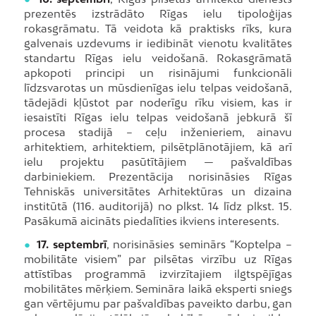
prezentēs izstrādāto Rīgas ielu tipoloģijas
rokasgrāmatu. Tā veidota kā praktisks rīks, kura
galvenais uzdevums ir iedibināt vienotu kvalitātes
standartu Rīgas ielu veidošanā. Rokasgrāmatā
apkopoti principi un risinājumi funkcionāli
līdzsvarotas un mūsdienīgas ielu telpas veidošanā,
tādejādi kļūstot par noderīgu rīku visiem, kas ir
iesaistīti Rīgas ielu telpas veidošanā jebkurā šī
procesa stadijā – ceļu inženieriem, ainavu
arhitektiem, arhitektiem, pilsētplānotājiem, kā arī
ielu projektu pasūtītājiem — pašvaldības
darbiniekiem. Prezentācija norisināsies Rīgas
Tehniskās universitātes Arhitektūras un dizaina
institūtā (116. auditorijā) no plkst. 14 līdz plkst. 15.
Pasākumā aicināts piedalīties ikviens interesents.
●
17. septembrī
, norisināsies seminārs “Koptelpa –
mobilitāte visiem” par pilsētas virzību uz Rīgas
attīstības programmā izvirzītajiem ilgtspējīgas
mobilitātes mērķiem. Semināra laikā eksperti sniegs
gan vērtējumu par pašvaldības paveikto darbu, gan