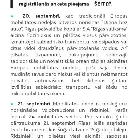
reģistrēšanās anketa pieejama
–
ŠEIT
.
●
20. septembrī,
kad tradicionāli Eiropas
mobilitātes nedēļas ietvaros norisinās “Diena bez
auto”, Rīgas pašvaldība kopā ar SIA “Rīgas satiksme”
aicina rīdziniekus un pilsētas viesus pārvietoties,
izmantojot sabiedrisko transportu, velosipēdus vai
citus videi draudzīgus pārvietošanās veidus. Arī
pilsētas uzņēmumi, pakalpojumu sniedzēji,
sabiedriskās un nevalstiskās organizācijas aicinātas
Eiropas mobilitātes nedēļā, īpaši šajā dienā,
mudināt savus darbiniekus vai klientus neizmantot
privātās automašīnas, bet ikdienas gaitām
izvēlēties sabiedrisko transportu vai kādu no
mikromobilitātes rīkiem.
●
21. septembrī
Mobilitātes nedēļas noslēgumā
norisināsies velobrauciens un rīdzinieki varēs
iepazīt 24 mobilitātes veidus. Pēc vairāku gadu
pārtraukuma 21. septembrī Rīgas ielās atgriežas
Tvīda brauciens, kas šogad atzīmē 15 gadu jubileju.
Rīdzinieki un pilsētas viesi aicināti saposties