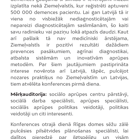
izplatīta nekā Ziemeļvalstīs, kur reģistrēti aptuveni
500 000 demences pacientu. Lai gan Latvijā tā ir
viena no visbiežāk nediagnosticētajām vai
nepareizi diagnosticētajām saslimšanām, šo kaiti
savu radinieku vai paziņu lokā atpazīs daudzi. Kaut
arī pašlaik tā nav medicīniski ārstējama,
Ziemeļvalstīs ir pozitīvi rezultāti dažādiem
prevences pasākumiem, agrīnai diagnostikai,
atbalsta sistēmām un inovatīvām aprūpes
metodēm. Par šiem jautājumiem pastiprināta
interese novērota arī Latvijā, tāpēc, pulcējot
nozares praktiķus no Ziemeļvalstīm un Latvijas,
tiem atvēlēta konferences pirmā diena.
Mērķauditorija:
sociālo aprūpes centru pārstāvji,
sociālā darba speciālisti, aprūpes speciālisti,
sociālās aprūpes politikas veidotāji, politikas
veidotāji un citi interesenti.
Konferences otrajā dienā Rīgas domes sēžu zālē
pulcēsies pilsētvides plānošanas speciālisti, lai
dalītos pieredzē par ilgtspējīgu un visām