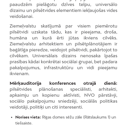
paaudzēm pielāgotu dzīves telpu, universālo
dizainu un pilsētvides elementiem iekļaujošas vides
veidošanai.
Ziemeļvalstu skatījumā par visiem piemērotu
pilsētvidi uzskata tādu, kas ir pieejama, droša,
humāna un kurā ērti jūtas ikviens cilvēks.
Ziemeļvalstu arhitektiem un pilsētplānotājiem ir
bagātīga pieredze, veidojot pilsētvidi, pakārtojot to
cilvēkam. Universālais dizains nenosaka īpašas
prasības kādai konkrētai sociālai grupai, bet padara
pakalpojumus, infrastruktūru un vidi pieejamu
ikvienam.
Mērķauditorija konferences otrajā dienā:
pilsētvides plānošanas speciālisti, arhitekti,
apkaimju un kopienu aktīvisti, NVO pārstāvji,
sociālo pakalpojumu sniedzēji, sociālās politikas
veidotāji, politiķi un citi interesenti.
Norises vieta:
Rīgas domes sēžu zāle (Rātslaukums 1) un
tiešsaiste.