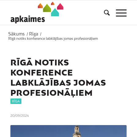
Sākums
Rīga
/
/
Rīgā notiks konference labklājības jomas profesionāļiem
RĪGĀ NOTIKS
KONFERENCE
LABKLĀJĪBAS JOMAS
PROFESIONĀĻIEM
RĪGA
20/09/2024