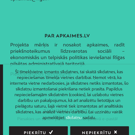
PAR APKAIMES.LV
Projekta mērķis ir nosakot apkaimes, radīt
priekšnoteikumus līdzsvarotas sociāli –
ekonomiskās un telpiskās politikas ieviešanai Rīgas
pilsētas administratīvajā teritorijā.
Šī tīmekļvietne izmanto sīkdatnes, tai skaitā sīkdatnes, kas
Piekļūstamības paziņojums
nepieciešamas tīmekļa vietnes darbībai. Ņemot vērā, ka
interneta vietne nedarbosies, ja sīkdatnes netiks izmantotas, šo
sīkdatņu izmantošanai piekrišana netiek prasīta. Papildus
nepieciešamajām sīkdatnēm (cookies), lai uzlabotu vietnes
darbību un pakalpojumus, kā arī analizētu lietotājus un
pielāgotu saturu, šajā vietnē tiek izmantotas arī analītiskās
JAUNUMI E-PASTĀ
sīkdatnes, kas analizē vietnes darbību. Lai uzzinātu vairāk
apmeklējiet
sīkdatņu
sadaļu.
Piesakies un saņem jaunāko informāciju savā e-pastā!
PIEKRĪTU
NEPIEKRĪTU