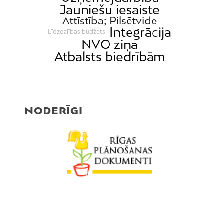
Jauniešu iesaiste
Attīstība; Pilsētvide
Integrācija
Līdzdalības budžets
NVO ziņa
Atbalsts biedrībām
NODERĪGI