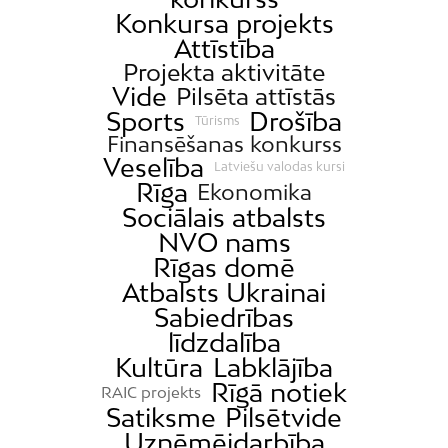
Konkursa projekts
Attīstība
Projekta aktivitāte
Vide
Pilsēta attīstās
Sports
Drošība
Tūrisms
Finansēšanas konkurss
Veselība
Latviešu valodas kursi
Rīga
Ekonomika
Sociālais atbalsts
NVO nams
Rīgas domē
Atbalsts Ukrainai
Sabiedrības
līdzdalība
Kultūra
Labklājība
Rīgā notiek
RAIC projekts
Satiksme
Pilsētvide
Uzņēmējdarbība