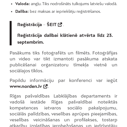
Valoda:
angļu. Tiks nodrošināts tulkojums latviešu valodā.
Dalība:
bez maksas ar iepriekšēju reģistrēšanos.
Reģistrācija
–
ŠEIT
.
Reģistrācija dalībai klātienē atvērta līdz 23.
septembrim.
Pasākums tiks fotografēts un filmēts. Fotogrāfijas
un video var tikt izmantoti pasākuma atskata
publicēšanai organizatoru tīmekļa vietnē un
sociālajos tīklos.
Papildu informāciju par konferenci var iegūt
www.norden.lv
.
Rīgas pašvaldības Labklājības departaments ir
vadošā iestāde Rīgas pašvaldībai noteiktās
kompetences ietvaros sociālo pakalpojumu,
sociālās palīdzības, veselības aprūpes pieejamības,
veselības veicināšanas un profilakses, tostarp
atkarību izplatības ierobežošanas un iedzīvotāju