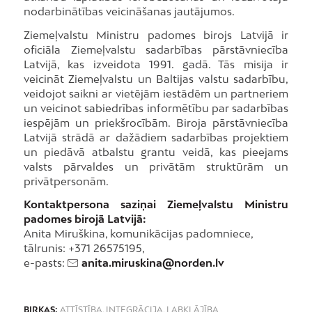
nodarbinātības veicināšanas jautājumos.
Ziemeļvalstu Ministru padomes birojs Latvijā ir
oficiāla Ziemeļvalstu sadarbības pārstāvniecība
Latvijā, kas izveidota 1991. gadā. Tās misija ir
veicināt Ziemeļvalstu un Baltijas valstu sadarbību,
veidojot saikni ar vietējām iestādēm un partneriem
un veicinot sabiedrības informētību par sadarbības
iespējām un priekšrocībām. Biroja pārstāvniecība
Latvijā strādā ar dažādiem sadarbības projektiem
un piedāvā atbalstu grantu veidā, kas pieejams
valsts pārvaldes un privātām struktūrām un
privātpersonām.
Kontaktpersona saziņai Ziemeļvalstu Ministru
padomes birojā Latvijā:
Anita Miruškina, komunikācijas padomniece,
tālrunis: +371 26575195,
e-pasts:
anita.miruskina@norden.lv
BIRKAS:
ATTĪSTĪBA
,
INTEGRĀCIJA
,
LABKLĀJĪBA