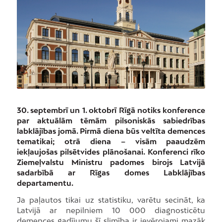
30. septembrī un 1. oktobrī Rīgā notiks konference
par aktuālām tēmām pilsoniskās sabiedrības
labklājības jomā. Pirmā diena būs veltīta demences
tematikai; otrā diena – visām paaudzēm
iekļaujošas pilsētvides plānošanai. Konferenci rīko
Ziemeļvalstu Ministru padomes birojs Latvijā
sadarbībā ar Rīgas domes Labklājības
departamentu.
Ja paļautos tikai uz statistiku, varētu secināt, ka
Latvijā ar nepilniem 10 000 diagnosticētu
demences gadījumu šī slimība ir ievērojami mazāk