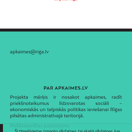
apkaimes@riga.lv
PAR APKAIMES.LV
Projekta mērķis ir nosakot apkaimes, radīt
priekšnoteikumus līdzsvarotas sociāli –
ekonomiskās un telpiskās politikas ieviešanai Rīgas
pilsētas administratīvajā teritorijā.
Piekļūstamības paziņojums
Šī tīmekļvietne izmanto sīkdatnes, tai skaitā sīkdatnes, kas