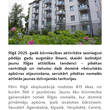
Rīgā 2025. gadā būvniecības aktivitāte sasniegusi
pēdējo gadu augstāko līmeni, skaidri iezīmējot
jaunu Rīgas attīstības tendenci – pilsētas
centrālajā un rietumu daļā dominē vēsturiskās
apbūves atjaunošana, savukārt pilsētas nomalēs
attīstās jaunas dzīvojamās teritorijas.
Pērn Rīgā ekspluatācijā nodotas 813 ēkas, no
kurām 366 ir jaunbūves. Jaunu ēku būvniecība
galvenokārt notiek Rīgas nomalēs, kur dominē
privātmāju apbūve, īpaši izceļoties Dārziņiem.
Savukārt Āgenskalnā, Ķīpsalā, Vecpilsētā, Centrā,