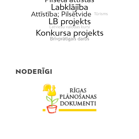
Labklājība
Attīstība; Pilsētvide
Tūrisms
LB projekts
Latviešu valodas kursi
Konkursa projekts
Brīvprātīgais darbs
NODERĪGI