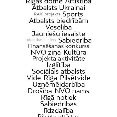
Rīgas domē
Attīstība
Atbalsts Ukrainai
Sports
RAIC projekts
Atbalsts biedrībām
Veselība
Jauniešu iesaiste
Sabiedrība
Līdzdalības budžets
Finansēšanas konkurss
NVO ziņa
Kultūra
Projekta aktivitāte
Izglītība
Sociālais atbalsts
Vide
Rīga
Pilsētvide
Uzņēmējdarbība
Drošība
NVO nams
Rīgā notiek
Sabiedrības
līdzdalība
Pilsēta attīstās