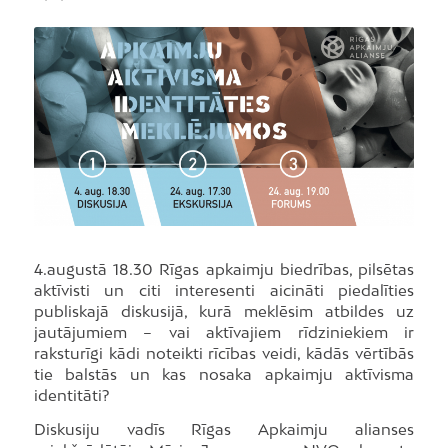
4.augustā 18.30 Rīgas apkaimju biedrības, pilsētas
aktīvisti un citi interesenti aicināti piedalīties
publiskajā diskusijā, kurā meklēsim atbildes uz
jautājumiem – vai aktīvajiem rīdziniekiem ir
raksturīgi kādi noteikti rīcības veidi, kādās vērtībās
tie balstās un kas nosaka apkaimju aktīvisma
identitāti?
Diskusiju vadīs Rīgas Apkaimju alianses