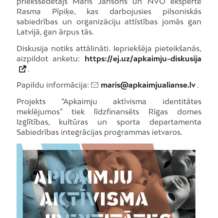
priekšsēdētājs Māris Jansons un NVO eksperte
Rasma Pīpiķe, kas darbojusies pilsoniskās
sabiedrības un organizāciju attīstības jomās gan
Latvijā, gan ārpus tās.
Diskusija notiks attālināti. Iepriekšēja pieteikšanās,
aizpildot anketu:
https://ej.uz/apkaimju-diskusija
.
Papildu informācija:
maris@apkaimjualianse.lv
.
Projekts “Apkaimju aktīvisma identitātes
meklējumos” tiek līdzfinansēts Rīgas domes
Izglītības, kultūras un sporta departamenta
Sabiedrības integrācijas programmas ietvaros.