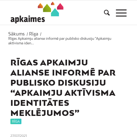
Sākums
Rīga
/
/
Rīgas Apkaimju alianse informē par publisko diskusiju “Apkaimju
aktīvisma iden...
RĪGAS APKAIMJU
ALIANSE INFORMĒ PAR
PUBLISKO DISKUSIJU
“APKAIMJU AKTĪVISMA
IDENTITĀTES
MEKLĒJUMOS”
RĪGA
27/07/2021