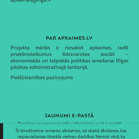
PAR APKAIMES.LV
Projekta mērķis ir nosakot apkaimes, radīt
priekšnoteikumus līdzsvarotas sociāli –
ekonomiskās un telpiskās politikas ieviešanai Rīgas
pilsētas administratīvajā teritorijā.
Piekļūstamības paziņojums
JAUNUMI E-PASTĀ
Piesakies un saņem jaunāko informāciju savā e-pastā!
Šī tīmekļvietne izmanto sīkdatnes, tai skaitā sīkdatnes, kas
nepieciešamas tīmekļa vietnes darbībai. Ņemot vērā, ka