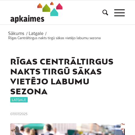
Sākums
Latgale
/
/
Rīgas Centrāltirgus nakts tirgū sākas vietējo labumu sezona
RĪGAS CENTRĀLTIRGUS
NAKTS TIRGŪ SĀKAS
VIETĒJO LABUMU
SEZONA
LATGALE
07/07/2025