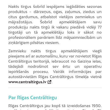
Nakts tirgus šobrīd iespējams iegādāties sezonas
produktus – dārzeņus, ogas, zaļumus, ziedus un
citus gardumus, atbalstot vietējos zemniekus un
mājražotājus. Šobrīd apmeklētājiem savu
produkciju nakts tirgū ik vakaru piedāvā vidēji 77
tirgotāji un tā apmeklētāju loks ir sākot no
profesionāliem pavāriem līdz mājsaimniecībām un
ziņkārīgiem pilsētas viesiem.
Zemnieku nakts tirgus apmeklētājiem viegli
pieejams arī ar automašīnu, kuru var novietot Rīgas
Centrāltirgus teritorijā, iebraucot no Gaiziņa ielas,
tādejādi nodrošinot sev ērtu un operatīvu
iepirkšanās procesu. Vairāk informācijas par
autostāvvietām Rīgas Centrāltirgus tīmekļa vietnē
www.centraltirgus.lv
.
Par Rīgas Centrāltirgu
Rīgas Centrāltirgus jau kopš tā izveidošanas 1930.