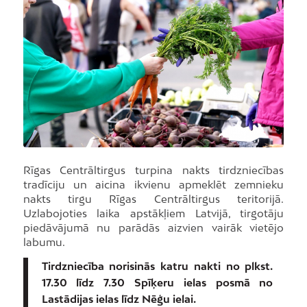
Rīgas Centrāltirgus turpina nakts tirdzniecības
tradīciju un aicina ikvienu apmeklēt zemnieku
nakts tirgu Rīgas Centrāltirgus teritorijā.
Uzlabojoties laika apstākļiem Latvijā, tirgotāju
piedāvājumā nu parādās aizvien vairāk vietējo
labumu.
Tirdzniecība norisinās katru nakti no plkst.
17.30 līdz 7.30 Spīķeru ielas posmā no
Lastādijas ielas līdz Nēģu ielai.