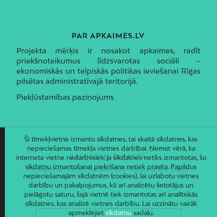
PAR APKAIMES.LV
Projekta mērķis ir nosakot apkaimes, radīt
priekšnoteikumus līdzsvarotas sociāli –
ekonomiskās un telpiskās politikas ieviešanai Rīgas
pilsētas administratīvajā teritorijā.
Piekļūstamības paziņojums
Šī tīmekļvietne izmanto sīkdatnes, tai skaitā sīkdatnes, kas
nepieciešamas tīmekļa vietnes darbībai. Ņemot vērā, ka
JAUNUMI E-PASTĀ
interneta vietne nedarbosies, ja sīkdatnes netiks izmantotas, šo
sīkdatņu izmantošanai piekrišana netiek prasīta. Papildus
Piesakies un saņem jaunāko informāciju savā e-pastā!
nepieciešamajām sīkdatnēm (cookies), lai uzlabotu vietnes
darbību un pakalpojumus, kā arī analizētu lietotājus un
pielāgotu saturu, šajā vietnē tiek izmantotas arī analītiskās
sīkdatnes, kas analizē vietnes darbību. Lai uzzinātu vairāk
apmeklējiet
sīkdatņu
sadaļu.