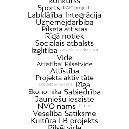
konkurss
Sports
RAIC projekts
Labklājība
Integrācija
Uzņēmējdarbība
Pilsēta attīstās
Rīgā notiek
Sociālais atbalsts
Izglītība
Latviešu valodas kursi
Vide
Attīstība; Pilsētvide
Attīstība
Projekta aktivitāte
Rīga
Līdzdalības budžets
Sabiedrība
Ekonomika
Jauniešu iesaiste
NVO nams
Tūrisms
Veselība
Satiksme
Kultūra
LB projekts
Pilsētvide