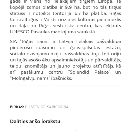
gadā ir viens no lielākajiem tirgiem Eiropā. Tā
kopējā zemes platība ir 9,9 ha, bet no tās tirgus
statuss ir noteikts teritorijai 6,7 ha platībā. Rīgas
Centrāltirgus ir Valsts nozīmes kultūras piemineklis
un daļa no Rīgas vēsturiskā centra, kas iekļauts
UNESCO Pasaules mantojuma sarakstā.
SIA “Rīgas nami’’ ir Latvijā lielākais pašvaldībai
piederošo īpašumu un galvaspilsētas iestāžu,
sociālo dzīvojamo māju, pašvaldības tirgu teritoriju
un tajās esošo ēku apsaimniekotājs un pārvaldītājs,
telpu iznomātājs un jauno projektu attīstītājs, kā
arī pasākumu centru “Splendid Palace” un
“Melngalvju nams” īpašnieks.
BIRKAS:
PILSĒTVIDE
,
SABIEDRĪBA
Dalīties ar šo ierakstu