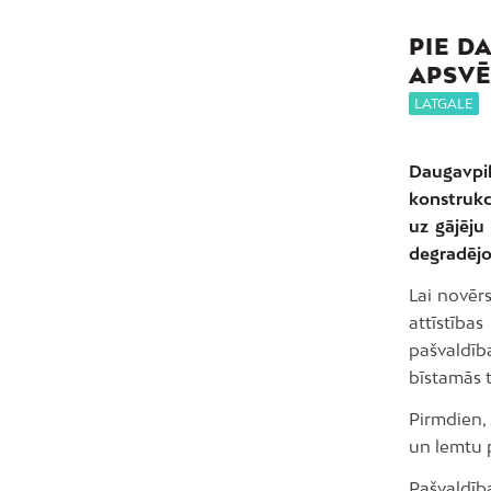
PIE D
APSVĒ
LATGALE
Daugavpi
konstrukc
uz gājēju
degradējo
Lai novēr
attīstība
pašvaldīb
bīstamās 
Pirmdien, 
un lemtu 
Pašvaldīb