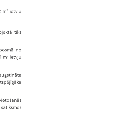
2 m² ietvju
jektā tiks
ā posmā no
1 m² ietvju
augstināta
tspējīgāka
ietošanās
 satiksmes