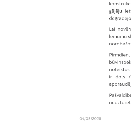
konstrukc
gājēju ie
degradējo
Lai novēr
lēmumu sl
norobežoš
Pirmdien,
būvinspek
noteiktos
ir dots 
apdraudē
Pašvaldīb
neuzturēti
04/08/2026