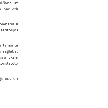
ukšanai uz
a par vidi
 pieņēmusi
eritorijas
partamenta
s saglabāt
īpašniekam
onstatēto
žojumus un