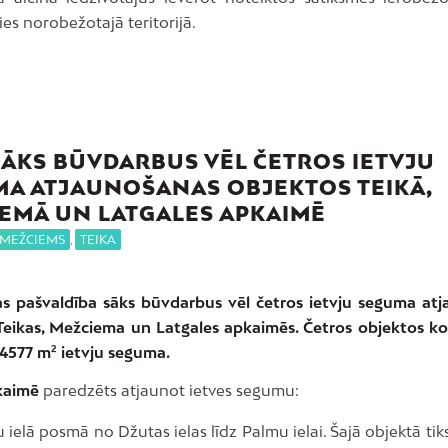
es norobežotajā teritorijā.
SĀKS BŪVDARBUS VĒL ČETROS IETVJU
A ATJAUNOŠANAS OBJEKTOS TEIKĀ,
EMĀ UN LATGALES APKAIMĒ
MEŽCIEMS
,
TEIKA
gas pašvaldība sāks būvdarbus vēl četros ietvju seguma at
Teikas, Mežciema un Latgales apkaimēs. Četros objektos k
 4577 m² ietvju seguma.
kaimē
paredzēts atjaunot ietves segumu:
ielā posmā no Džutas ielas līdz Palmu ielai. Šajā objektā tik