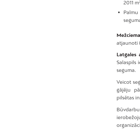
2011 m²
Palmu u
segum
Mežciema
atjaunoti
Latgales
Salaspils 
seguma.
Veicot se
gājēju pā
pilsētas i
Būvdarbu
ierobežoj
organizāc