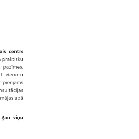
ais centrs
 praktisku
s pazīmes.
ot vienotu
ir pieejams
sultācijas
mājaslapā
, gan viņu