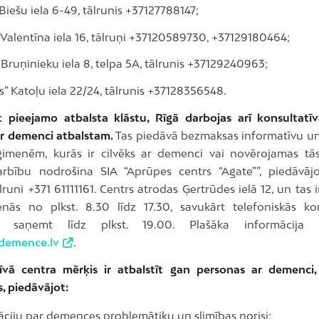
Biešu iela 6-49, tālrunis +37127788147;
 Valentīna iela 16, tālruņi +37120589730, +37129180464;
 Bruņinieku iela 8, telpa 5A, tālrunis +37129240963;
s” Katoļu iela 22/24, tālrunis +37128356548.
t pieejamo atbalsta klāstu, Rīgā darbojas arī konsultatīv
r demenci atbalstam.
Tas piedāvā bezmaksas informatīvu un
ģimenēm, kurās ir cilvēks ar demenci vai novērojamas tā
rbību nodrošina SIA “Aprūpes centrs “Agate””, piedāvāj
lruni +371 61111161. Centrs atrodas Ģertrūdes ielā 12, un tas 
nās no plkst. 8.30 līdz 17.30, savukārt telefoniskās kon
s saņemt līdz plkst. 19.00. Plašāka informācija 
demence.lv
.
īvā centra mērķis ir atbalstīt gan personas ar demenci
, piedāvājot:
āciju par demences problemātiku un slimības norisi;