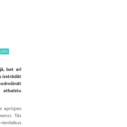
AUKS
ā, bet arī
s izstrādāt
nodrošināt
 atbalstu
ās aprūpes
menci. Tās
vienlaikus