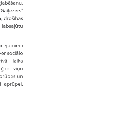
aglabāšanu.
“Gaiļezers”
a, drošības
 labsajūtu
aucējumiem
er sociālo
īvā laika
 gan viņu
 aprūpes un
i aprūpei,