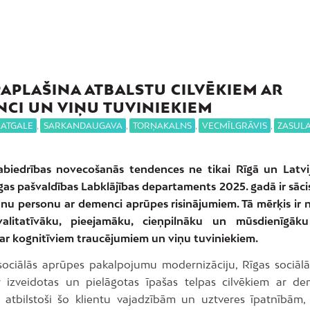
PAPLAŠINA ATBALSTU CILVĒKIEM AR
CI UN VIŅU TUVINIEKIEM
LATGALE
,
SARKANDAUGAVA
,
TORŅAKALNS
,
VECMĪLGRĀVIS
,
ZASUL
abiedrības novecošanās tendences ne tikai Rīgā un Latvij
gas pašvaldības Labklājības departaments 2025. gadā ir sāci
lānu personu ar demenci aprūpes risinājumiem. Tā mērķis ir 
valitatīvāku, pieejamāku, cieņpilnāku un mūsdienīgāku
 ar kognitīviem traucējumiem un viņu tuviniekiem.
sociālās aprūpes pakalpojumu modernizāciju, Rīgas sociāl
r izveidotas un pielāgotas īpašas telpas cilvēkiem ar de
s atbilstoši šo klientu vajadzībām un uztveres īpatnībām, 