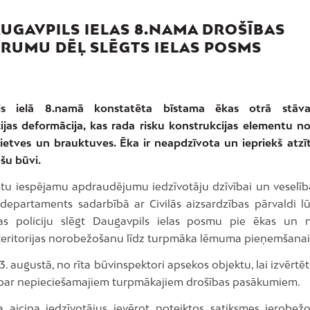
AUGAVPILS IELAS 8.NAMA DROŠĪBAS
RUMU DĒĻ SLĒGTS IELAS POSMS
ls ielā 8.namā konstatēta bīstama ēkas otrā stāv
ijas deformācija, kas rada risku konstrukcijas elementu n
 ietves un brauktuves. Ēka ir neapdzīvota un iepriekš atzīt
šu būvi.
stu iespējamu apdraudējumu iedzīvotāju dzīvībai un veselībai
s departaments sadarbībā ar Civilās aizsardzības pārvaldi l
as policiju slēgt Daugavpils ielas posmu pie ēkas un 
teritorijas norobežošanu līdz turpmāka lēmuma pieņemšanai
3. augustā, no rīta būvinspektori apsekos objektu, lai izvērtēt
par nepieciešamajiem turpmākajiem drošības pasākumiem.
a aicina iedzīvotājus ievērot noteiktos satiksmes ierobe