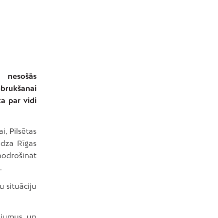
a nesošās
obrukšanai
a par vidi
, Pilsētas
ūdza Rīgas
nodrošināt
.
u situāciju
žojumus un