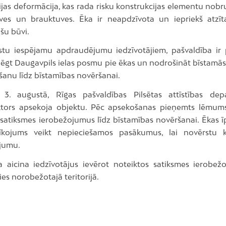
ijas deformācija, kas rada risku konstrukcijas elementu nobr
tves un brauktuves. Ēka ir neapdzīvota un iepriekš atzīt
šu būvi.
stu iespējamu apdraudējumu iedzīvotājiem, pašvaldība ir
ēgt Daugavpils ielas posmu pie ēkas un nodrošināt bīstamās t
anu līdz bīstamības novēršanai.
 3. augustā, Rīgas pašvaldības Pilsētas attīstības de
tors apsekoja objektu. Pēc apsekošanas pieņemts lēmum
 satiksmes ierobežojumus līdz bīstamības novēršanai. Ēkas 
rīkojums veikt nepieciešamos pasākumus, lai novērstu k
jumu.
a aicina iedzīvotājus ievērot noteiktos satiksmes ierobe
es norobežotajā teritorijā.