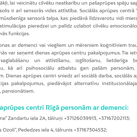
tākļi, lai veicinātu cilvēku neatkarību un pašaprūpes spēju s
olis ir arī sensorās vides attīstība. Sociālās aprūpes centrā 
mūsdienīga sensorā telpa, kas piedāvā līdzsvarotu vidi mier
timulācijas pieredzei un palīdz uzlabot cilvēku emocionālo
vās funkcijas.
onas ar demenci vai viegliem un mēreniem kognitīviem tr
nās var saņemt dienas aprūpes centru pakalpojumus. Tie ietv
saglabāšanu un attīstīšanu, izglītošanu, lietderīga br
nu, kā arī psihosociālu atbalstu gan pašām personām,
m. Dienas aprūpes centri sniedz arī sociālā darba, sociālās
ācijas pakalpojumus, piedāvājot alternatīvu institucionālaja
 pansionātiem.
aprūpes centri Rīgā personām ar demenci:
ne” Zandartu iela 2A, tālruņi +37126039913, +37167202113;
 Ozoli”, Pededzes iela 4, tālrunis +37167304532;