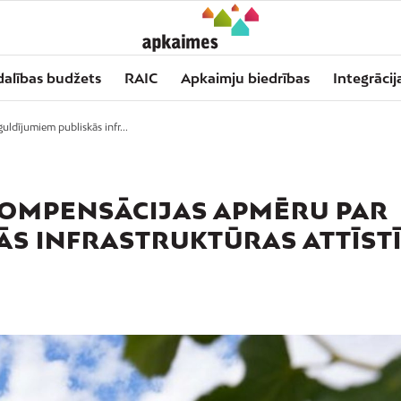
dalības budžets
RAIC
Apkaimju biedrības
Integrācij
ldījumiem publiskās infr...
KOMPENSĀCIJAS APMĒRU PAR
ĀS INFRASTRUKTŪRAS ATTĪST