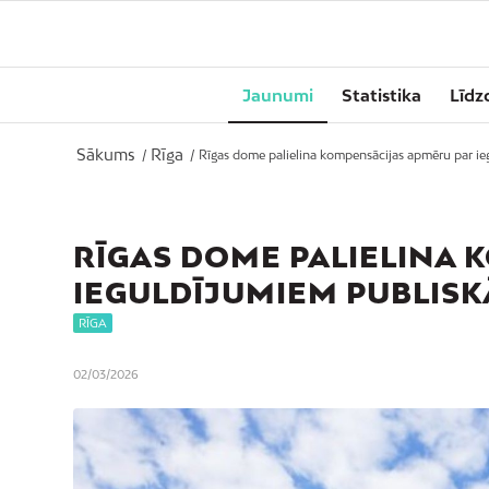
Jaunumi
Statistika
Līdz
Sākums
Rīga
/
/
Rīgas dome palielina kompensācijas apmēru par iegu
RĪGAS DOME PALIELINA 
IEGULDĪJUMIEM PUBLISK
RĪGA
02/03/2026