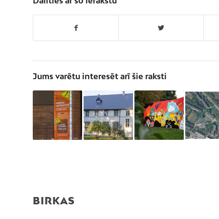
Dalīties ar šo ierakstu
Jums varētu interesēt arī šie raksti
BIRKAS