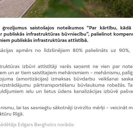
 grozījumus saistošajos noteikumos “Par kārtību, kādā
 publiskās infrastruktūras būvniecību”, palielinot kompens
iem publiskās infrastruktūras attīstībā.
ācijas apmērs no līdzšinējiem 80% palielināts uz 90%, 
ruktūras izbūvi attīstītāji varēs saņemt ne vien par note
em un ar tiem saistītajiem mehānismiem – mehānismu, palīgi
ojuma (amortizācijas) izmaksas būvdarbu veikšanai sask
ūvizstrādājumu pārtransportēšanu būvlaukuma robežās. Ta
uldījumiem ielu un lietus ūdens kanalizācijas izbūvē pašva
smu, lai tas sasniegtu sākotnēji izvirzīto mērķi – veicināt m
ktūru Rīgā.
šsēdētājs Edgars Bergholcs norāda: