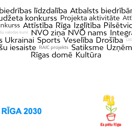
biedrības līdzdalība
Atbalsts biedrīb
budžeta konkurss
Projekta aktivitāte
Att
Attīstība
Rīga
Izglītība
Pilsētvi
onkurss
NVO ziņa
NVO nams
Integr
šu valodas kursi
s Ukrainai
Sports
Veselība
Drošība
Līd
šu iesaiste
Satiksme
Uzņēmē
RAIC projekts
Rīgas domē
Kultūra