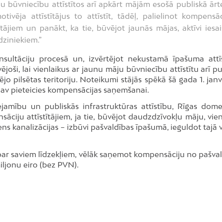
ļu būvniecību attīstītos arī apkārt mājām esošā publiskā ārt
tivēja attīstītājus to attīstīt, tādēļ, palielinot kompensāc
tājiem un panākt, ka tie, būvējot jaunās mājas, aktīvi iesai
dziniekiem.”
nsultāciju procesā un, izvērtējot nekustamā īpašuma attīs
ējoši, lai vienlaikus ar jaunu māju būvniecību attīstītu arī p
ējo pilsētas teritoriju. Noteikumi stājās spēkā šā gada 1. jan
 nav pieteicies kompensācijas saņemšanai.
eejamību un publiskās infrastruktūras attīstību, Rīgas dom
iju attīstītājiem, ja tie, būvējot daudzdzīvokļu māju, vien
dens kanalizācijas – izbūvi pašvaldības īpašumā, ieguldot tajā
c par saviem līdzekļiem, vēlāk saņemot kompensāciju no pašval
ljonu eiro (bez PVN).