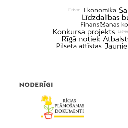
Sa
Ekonomika
Tūrisms
Līdzdalības 
Finansēšanas k
Konkursa projekts
Latvie
Rīgā notiek
Atbalst
Jaunie
Pilsēta attīstās
NODERĪGI