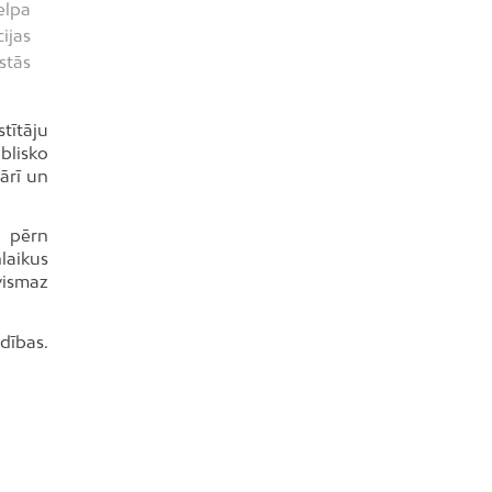
elpa
ijas
stās
tītāju
ublisko
vārī un
e pērn
laikus
 vismaz
dības.