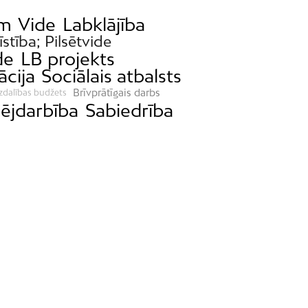
ām
Vide
Labklājība
īstība; Pilsētvide
de
LB projekts
ācija
Sociālais atbalsts
Brīvprātīgais darbs
zdalības budžets
jdarbība
Sabiedrība