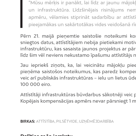
“Mūsu mērķis ir panākt, lai līdz ar jaunu mājok
un infrastruktūra. Līdzšinējais risinājums nemo
apmēru, vēlamies stiprināt sadarbību ar attīstī
pieejamākas un sakārtotākas vides veidošanā rī
Pērn 21. maijā pieņemtie saistošie noteikumi ko
sniegtos datus, attīstītājiem nebija pietiekami motiv
infrastruktūru, kas sasaista jaunos projektus ar pār
līdz šim vēl neviens nekustamo īpašumu attīstītājs
Jau iepriekš ziņots, ka, lai veicinātu mājokļu pi
pieņēma saistošos noteikumus, kas paredz kompensāc
veic arī publiskās infrastruktūras – ielu un lietus ū
100 000 eiro.
Attīstītāji infrastruktūras būvdarbus sākotnēji vei
Kopējais kompensācijas apmērs nevar pārsniegt 1 mi
BIRKAS:
ATTĪSTĪBA
,
PILSĒTVIDE
,
UZŅĒMĒJDARBĪBA