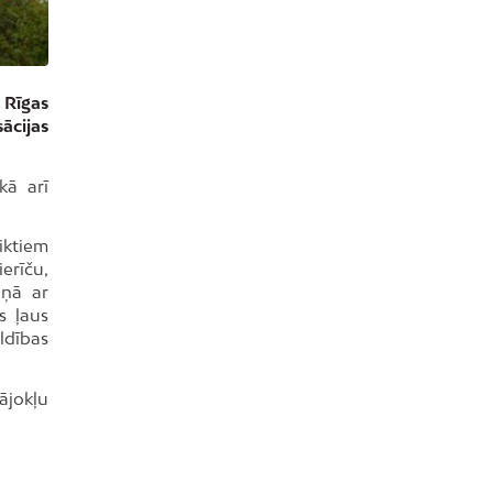
 Rīgas
ācijas
kā arī
iktiem
erīču,
aņā ar
s ļaus
ldības
ājokļu