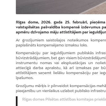
Rīgas dome, 2026. gada 25. februārī, pieņēma
valstspilsētas pašvaldība kompensē izdevumus par
apmēru dzīvojamo māju attīstītājiem par ieguldījum
Ar grozījumiem saistošajos noteikumos kompens
paplašināts kompensējamo izmaksu loks.
Kompensāciju par ieguldījumiem publiskās infrast
būvizstrādājumiem, bet gan visiem būvizstrādājumi
instrumentu nomas vai ekspluatācijas un noliet
attiecīgā darba aprakstu, kā arī izmaksas par b
attīstītājiem saņemt lielāku kompensāciju par ieg
īpašumos.
Grozījumu mērķis ir pilnveidot kompensācijas mehāni
pieejamību un vienlaikus uzlabot publisko infrastru
Rīgas domes Pilsētas attīstības komitejas priek