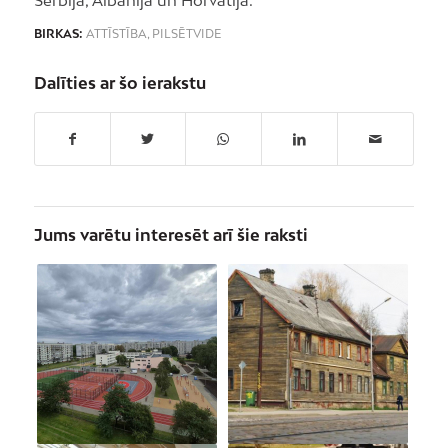
Serbijā, Albānijā un Horvātijā.
BIRKAS:
ATTĪSTĪBA
,
PILSĒTVIDE
Dalīties ar šo ierakstu
Jums varētu interesēt arī šie raksti