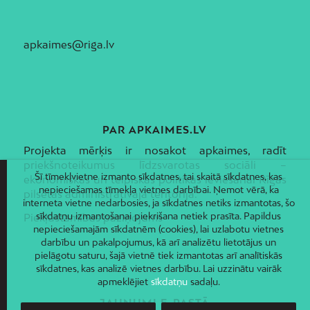
apkaimes@riga.lv
PAR APKAIMES.LV
Projekta mērķis ir nosakot apkaimes, radīt
priekšnoteikumus līdzsvarotas sociāli –
Šī tīmekļvietne izmanto sīkdatnes, tai skaitā sīkdatnes, kas
ekonomiskās un telpiskās politikas ieviešanai Rīgas
nepieciešamas tīmekļa vietnes darbībai. Ņemot vērā, ka
pilsētas administratīvajā teritorijā.
interneta vietne nedarbosies, ja sīkdatnes netiks izmantotas, šo
sīkdatņu izmantošanai piekrišana netiek prasīta. Papildus
Piekļūstamības paziņojums
nepieciešamajām sīkdatnēm (cookies), lai uzlabotu vietnes
darbību un pakalpojumus, kā arī analizētu lietotājus un
pielāgotu saturu, šajā vietnē tiek izmantotas arī analītiskās
sīkdatnes, kas analizē vietnes darbību. Lai uzzinātu vairāk
apmeklējiet
sīkdatņu
sadaļu.
JAUNUMI E-PASTĀ