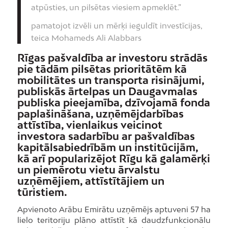
atpūsties, un pilsētas viesiem apmeklēt.”
pamatojot izvēli un mērķi ieguldīt investīcijas,
teica Mohameds Ali Alabbars
Rīgas pašvaldība ar investoru strādās
pie tādām pilsētas prioritātēm kā
mobilitātes un transporta risinājumi,
publiskās ārtelpas un Daugavmalas
publiska pieejamība, dzīvojamā fonda
paplašināšana, uzņēmējdarbības
attīstība, vienlaikus veicinot
investora sadarbību ar pašvaldības
kapitālsabiedrībām un institūcijām,
kā arī popularizējot Rīgu kā galamērķi
un piemērotu vietu ārvalstu
uzņēmējiem, attīstītājiem un
tūristiem.
Apvienoto Arābu Emirātu uzņēmējs aptuveni 57 ha
lielo teritoriju plāno attīstīt kā daudzfunkcionālu