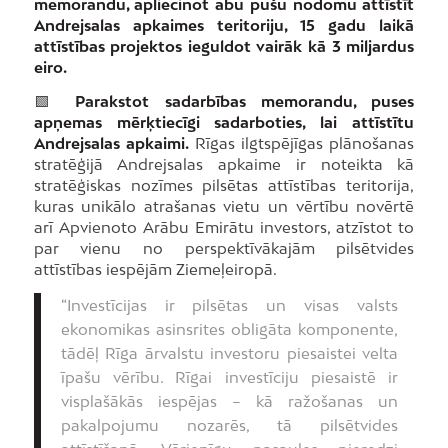
memorandu, apliecinot abu pušu nodomu attīstīt
Andrejsalas apkaimes teritoriju, 15 gadu laikā
attīstības projektos ieguldot vairāk kā 3 miljardus
eiro.
🟩
Parakstot sadarbības memorandu, puses
apņemas mērķtiecīgi sadarboties, lai attīstītu
Andrejsalas apkaimi.
Rīgas ilgtspējīgas plānošanas
stratēģijā Andrejsalas apkaime ir noteikta kā
stratēģiskas nozīmes pilsētas attīstības teritorija,
kuras unikālo atrašanas vietu un vērtību novērtē
arī Apvienoto Arābu Emirātu investors, atzīstot to
par vienu no perspektīvākajām pilsētvides
attīstības iespējām Ziemeļeiropā.
“Investīcijas ir pilsētas un visas valsts
ekonomikas asinsrites obligāta komponente,
tādēļ Rīga ārvalstu investoru piesaistei velta
īpašu vērību. Rīgai investīciju piesaistē ir
visplašākās iespējas – kā ražošanas un
pakalpojumu nozarēs, tā pilsētvides