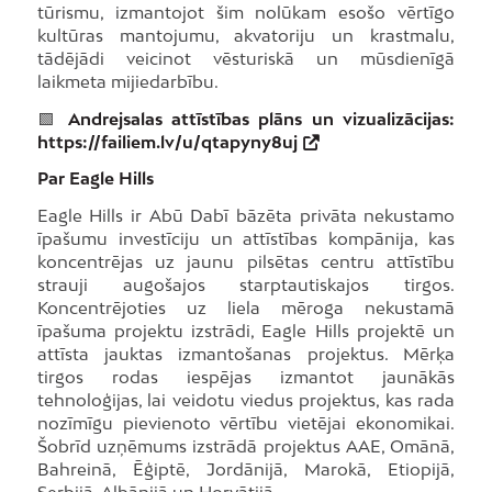
tūrismu, izmantojot šim nolūkam esošo vērtīgo
kultūras mantojumu, akvatoriju un krastmalu,
tādējādi veicinot vēsturiskā un mūsdienīgā
laikmeta mijiedarbību.
🟩
Andrejsalas attīstības plāns un vizualizācijas:
https://failiem.lv/u/qtapyny8uj
Par Eagle Hills
Eagle Hills ir Abū Dabī bāzēta privāta nekustamo
īpašumu investīciju un attīstības kompānija, kas
koncentrējas uz jaunu pilsētas centru attīstību
strauji augošajos starptautiskajos tirgos.
Koncentrējoties uz liela mēroga nekustamā
īpašuma projektu izstrādi, Eagle Hills projektē un
attīsta jauktas izmantošanas projektus. Mērķa
tirgos rodas iespējas izmantot jaunākās
tehnoloģijas, lai veidotu viedus projektus, kas rada
nozīmīgu pievienoto vērtību vietējai ekonomikai.
Šobrīd uzņēmums izstrādā projektus AAE, Omānā,
Bahreinā, Ēģiptē, Jordānijā, Marokā, Etiopijā,