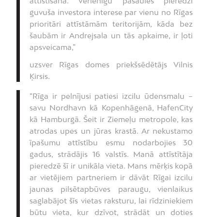
attīstīšanā. Vērienīgu pasaules pieredzi
guvuša investora interese par vienu no Rīgas
prioritāri attīstāmām teritorijām, kāda bez
šaubām ir Andrejsala un tās apkaime, ir ļoti
apsveicama,”
uzsver Rīgas domes priekšsēdētājs Vilnis
Ķirsis.
“Rīga ir pelnījusi patiesi izcilu ūdensmalu –
savu Nordhavn kā Kopenhāgenā, HafenCity
kā Hamburgā. Šeit ir Ziemeļu metropole, kas
atrodas upes un jūras krastā. Ar nekustamo
īpašumu attīstību esmu nodarbojies 30
gadus, strādājis 16 valstīs. Manā attīstītāja
pieredzē šī ir unikāla vieta. Mans mērķis kopā
ar vietējiem partneriem ir dāvāt Rīgai izcilu
jaunas pilsētapbūves paraugu, vienlaikus
saglabājot šīs vietas raksturu, lai rīdziniekiem
būtu vieta, kur dzīvot, strādāt un doties