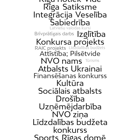
Rīga
Satiksme
Integrācija
Veselība
Sabiedrība
Latviešu valodas kursi
Izglītība
Brīvprātīgais darbs
Konkursa projekts
RAIC projekts
Līdzdalības budžets
Attīstība; Pilsētvide
NVO nams
Tūrisms
Atbalsts Ukrainai
Finansēšanas konkurss
Kultūra
Sociālais atbalsts
Drošība
Uzņēmējdarbība
NVO ziņa
Līdzdalības budžeta
konkurss
Sports
Rīgas domē