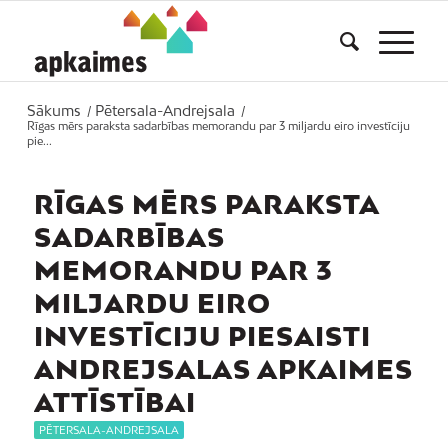
Sākums
Pētersala-Andrejsala
/
/
Rīgas mērs paraksta sadarbības memorandu par 3 miljardu eiro investīciju
pie...
RĪGAS MĒRS PARAKSTA
SADARBĪBAS
MEMORANDU PAR 3
MILJARDU EIRO
INVESTĪCIJU PIESAISTI
ANDREJSALAS APKAIMES
ATTĪSTĪBAI
PĒTERSALA-ANDREJSALA