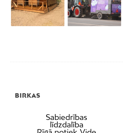
BIRKAS
Sabiedrības
līdzdalība
Rīgā notiek
Vide