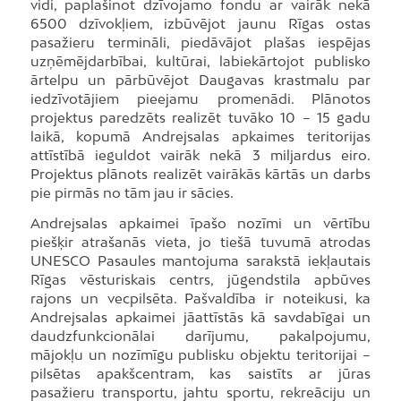
vidi, paplašinot dzīvojamo fondu ar vairāk nekā
6500 dzīvokļiem, izbūvējot jaunu Rīgas ostas
pasažieru termināli, piedāvājot plašas iespējas
uzņēmējdarbībai, kultūrai, labiekārtojot publisko
ārtelpu un pārbūvējot Daugavas krastmalu par
iedzīvotājiem pieejamu promenādi. Plānotos
projektus paredzēts realizēt tuvāko 10 – 15 gadu
laikā, kopumā Andrejsalas apkaimes teritorijas
attīstībā ieguldot vairāk nekā 3 miljardus eiro.
Projektus plānots realizēt vairākās kārtās un darbs
pie pirmās no tām jau ir sācies.
Andrejsalas apkaimei īpašo nozīmi un vērtību
piešķir atrašanās vieta, jo tiešā tuvumā atrodas
UNESCO Pasaules mantojuma sarakstā iekļautais
Rīgas vēsturiskais centrs, jūgendstila apbūves
rajons un vecpilsēta. Pašvaldība ir noteikusi, ka
Andrejsalas apkaimei jāattīstās kā savdabīgai un
daudzfunkcionālai darījumu, pakalpojumu,
mājokļu un nozīmīgu publisku objektu teritorijai –
pilsētas apakšcentram, kas saistīts ar jūras
pasažieru transportu, jahtu sportu, rekreāciju un