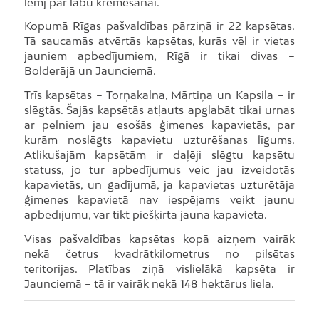
lemj par labu kremēšanai.
Kopumā Rīgas pašvaldības pārziņā ir 22 kapsētas.
Tā saucamās atvērtās kapsētas, kurās vēl ir vietas
jauniem apbedījumiem, Rīgā ir tikai divas –
Bolderājā un Jaunciemā.
Trīs kapsētas – Torņakalna, Mārtiņa un Kapsila – ir
slēgtās. Šajās kapsētās atļauts apglabāt tikai urnas
ar pelniem jau esošās ģimenes kapavietās, par
kurām noslēgts kapavietu uzturēšanas līgums.
Atlikušajām kapsētām ir daļēji slēgtu kapsētu
statuss, jo tur apbedījumus veic jau izveidotās
kapavietās, un gadījumā, ja kapavietas uzturētāja
ģimenes kapavietā nav iespējams veikt jaunu
apbedījumu, var tikt piešķirta jauna kapavieta.
Visas pašvaldības kapsētas kopā aizņem vairāk
nekā četrus kvadrātkilometrus no pilsētas
teritorijas. Platības ziņā vislielākā kapsēta ir
Jaunciemā – tā ir vairāk nekā 148 hektārus liela.