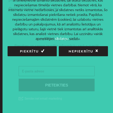
Šī tīmekļvietne izmanto sīkdatnes, tai skaitā sīkdatnes, kas
nepieciešamas tīmekļa vietnes darbībai. Ņemot vērā, ka
Piekļūstamības paziņojums
interneta vietne nedarbosies, ja sīkdatnes netiks izmantotas, šo
sīkdatņu izmantošanai piekrišana netiek prasīta. Papildus
nepieciešamajām sīkdatnēm (cookies), lai uzlabotu vietnes
darbību un pakalpojumus, kā arī analizētu lietotājus un
pielāgotu saturu, šajā vietnē tiek izmantotas arī analītiskās
sīkdatnes, kas analizē vietnes darbību. Lai uzzinātu vairāk
apmeklējiet
sīkdatņu
sadaļu.
JAUNUMI E-PASTĀ
Piesakies un saņem jaunāko informāciju savā e-pastā!
PIEKRĪTU
NEPIEKRĪTU