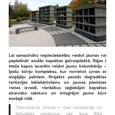
Lai samazinātu nepieciešamību veidot jaunas vai
paplašināt esošās kapsētas galvaspilsētā, Rīgas I
Meža kapos iecerēts veidot jaunu kolumbāriju –
īpašu būvju kompleksu, kur novietot urnas ar
aizgājēju pelniem. Projekts paredz degradētas
teritorijas labiekārtošanu un jaunas piemiņas
vietas izveidi, vienlaikus saglabājot kapsētas
ainavisko raksturu un integrējot jauno būvi
esošajā vidē.
“Kolumbārija izveide ir visai mūsdienīgs un
ilgtspējīgs risinājums, pēc kura Rīgā