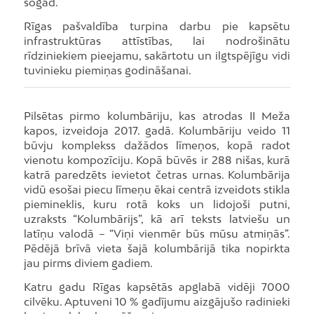
šogad.
Rīgas pašvaldība turpina darbu pie kapsētu
infrastruktūras attīstības, lai nodrošinātu
rīdziniekiem pieejamu, sakārtotu un ilgtspējīgu vidi
tuvinieku piemiņas godināšanai.
Pilsētas pirmo kolumbāriju, kas atrodas II Meža
kapos, izveidoja 2017. gadā. Kolumbāriju veido 11
būvju komplekss dažādos līmeņos, kopā radot
vienotu kompozīciju. Kopā būvēs ir 288 nišas, kurā
katrā paredzēts ievietot četras urnas. Kolumbārija
vidū esošai piecu līmeņu ēkai centrā izveidots stikla
piemineklis, kuru rotā koks un lidojoši putni,
uzraksts “Kolumbārijs”, kā arī teksts latviešu un
latīņu valodā – “Viņi vienmēr būs mūsu atmiņās”.
Pēdējā brīvā vieta šajā kolumbārijā tika nopirkta
jau pirms diviem gadiem.
Katru gadu Rīgas kapsētās apglabā vidēji 7000
cilvēku. Aptuveni 10 % gadījumu aizgājušo radinieki