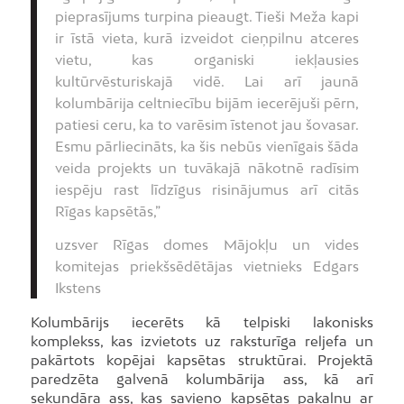
pieprasījums turpina pieaugt. Tieši Meža kapi
ir īstā vieta, kurā izveidot cieņpilnu atceres
vietu, kas organiski iekļausies
kultūrvēsturiskajā vidē. Lai arī jaunā
kolumbārija celtniecību bijām iecerējuši pērn,
patiesi ceru, ka to varēsim īstenot jau šovasar.
Esmu pārliecināts, ka šis nebūs vienīgais šāda
veida projekts un tuvākajā nākotnē radīsim
iespēju rast līdzīgus risinājumus arī citās
Rīgas kapsētās,”
uzsver Rīgas domes Mājokļu un vides
komitejas priekšsēdētājas vietnieks Edgars
Ikstens
Kolumbārijs iecerēts kā telpiski lakonisks
komplekss, kas izvietots uz raksturīga reljefa un
pakārtots kopējai kapsētas struktūrai. Projektā
paredzēta galvenā kolumbārija ass, kā arī
sekundāra ass, kas savieno kapsētas pakalnu ar