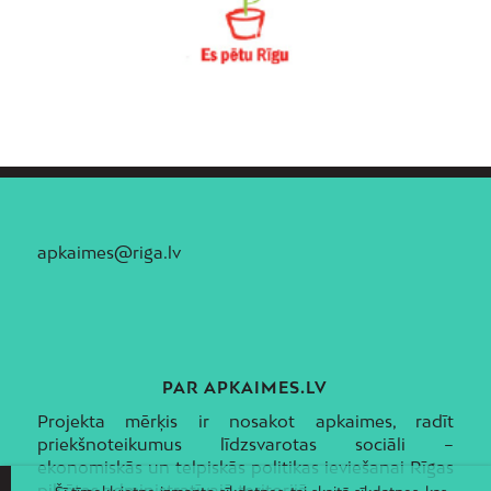
apkaimes@riga.lv
PAR APKAIMES.LV
Projekta mērķis ir nosakot apkaimes, radīt
priekšnoteikumus līdzsvarotas sociāli –
ekonomiskās un telpiskās politikas ieviešanai Rīgas
pilsētas administratīvajā teritorijā.