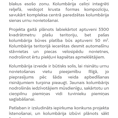
blakus esošo zonu. Kolumbārija celiņi integrēti
reljefā, veidojot krusta formas kompozīciju,
savukārt kompleksa centrā paredzētas kolumbārija
sienas urnu novietošanai.
Projekta gaitā plānots labiekārtot aptuveni 3300
kvadrātmetru plašu teritoriju, bet pašas
kolumbārija būves platība būs aptuveni 50 m².
Kolumbārija teritorijā iecerētas desmit automašīnu
stāvvietas un piecas velosipēdu novietnes,
nodrošinot ērtu piekļuvi kapsētas apmeklētājiem.
Kolumbārija izveide ir būtisks solis, lai risinātu urnu
novietošanas vietu pieejamību Rīgā, jo
pieprasījums pēc šāda veida apbedīšanas
risinājumiem turpina pieaugt. Jaunais kolumbārijs
nodrošinās iedzīvotājiem mūsdienīgu, sakārtotu un
cieņpilnu piemiņas vidi tuvinieku piemiņas
saglabāšanai.
Patlaban ir izsludināts iepirkuma konkurss projekta
īstenošanai, un kolumbārija izbūvi plānots sākt