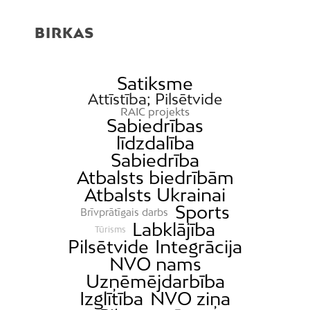
BIRKAS
Satiksme
Attīstība; Pilsētvide
RAIC projekts
Sabiedrības
līdzdalība
Sabiedrība
Atbalsts biedrībām
Atbalsts Ukrainai
Sports
Brīvprātīgais darbs
Labklājība
Tūrisms
Pilsētvide
Integrācija
NVO nams
Uzņēmējdarbība
Izglītība
NVO ziņa