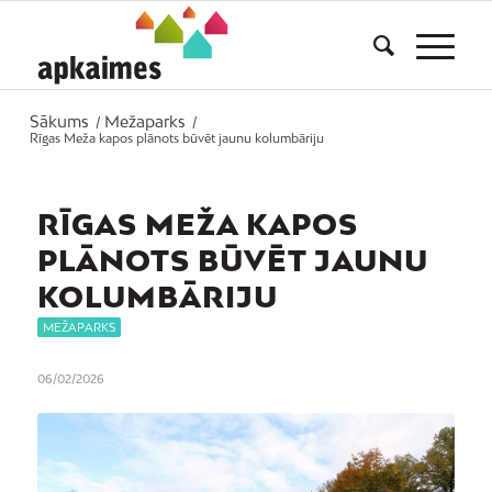
Sākums
Mežaparks
/
/
Rīgas Meža kapos plānots būvēt jaunu kolumbāriju
RĪGAS MEŽA KAPOS
PLĀNOTS BŪVĒT JAUNU
KOLUMBĀRIJU
MEŽAPARKS
06/02/2026