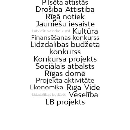
Pilsēta attīstās
Drošība
Attīstība
Rīgā notiek
Jauniešu iesaiste
Kultūra
Latviešu valodas kursi
Finansēšanas konkurss
Līdzdalības budžeta
konkurss
Konkursa projekts
Sociālais atbalsts
Rīgas domē
Projekta aktivitāte
Rīga
Vide
Ekonomika
Veselība
Līdzdalības budžets
LB projekts