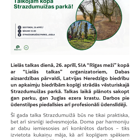
Lielās talkas dienā, 26. aprīlī, SIA “Rīgas meži” kopā
ar “Lielās talkas” organizatoriem, Dabas
aizsardzības pārvaldi, Latvijas Neredzīgo biedrību
un apkaimju biedrībām kopīgi strādās vēsturiskajā
Strazdumuižas parkā. Talkas laikā plānots sakopt
gan parku, gan Juglas ezera krastu. Darbos pie
ūdenstilpes piedalīsies arī profesionāli ūdenslīdēji.
Šī gada talka Strazdumuižā būs ne tikai praktiska,
bet arī sirsnīgi iedvesmojoša. Doma par harmoniju
ar dabu iemiesosies arī konkrētos darbos – tiks
izvietota kukaiņu māja, kā arī kopīgiem spēkiem