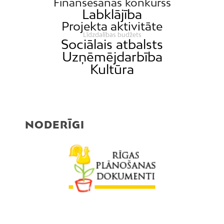
Finansēšanas konkurss
Labklājība
Projekta aktivitāte
Līdzdalības budžets
Sociālais atbalsts
Uzņēmējdarbība
Kultūra
NODERĪGI