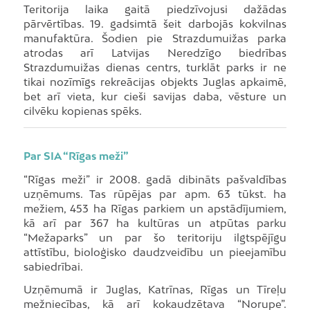
Teritorija laika gaitā piedzīvojusi dažādas
pārvērtības. 19. gadsimtā šeit darbojās kokvilnas
manufaktūra. Šodien pie Strazdumuižas parka
atrodas arī Latvijas Neredzīgo biedrības
Strazdumuižas dienas centrs, turklāt parks ir ne
tikai nozīmīgs rekreācijas objekts Juglas apkaimē,
bet arī vieta, kur cieši savijas daba, vēsture un
cilvēku kopienas spēks.
Par SIA “Rīgas meži”
“Rīgas meži” ir 2008. gadā dibināts pašvaldības
uzņēmums. Tas rūpējas par apm. 63 tūkst. ha
mežiem, 453 ha Rīgas parkiem un apstādījumiem,
kā arī par 367 ha kultūras un atpūtas parku
“Mežaparks” un par šo teritoriju ilgtspējīgu
attīstību, bioloģisko daudzveidību un pieejamību
sabiedrībai.
Uzņēmumā ir Juglas, Katrīnas, Rīgas un Tīreļu
mežniecības, kā arī kokaudzētava “Norupe”.