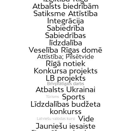
Atbalsts biedrībām
Satiksme
Attīstība
Integrācija
Sabiedrība
Sabiedrības
līdzdalība
Veselība
Rīgas domē
Attīstība; Pilsētvide
Rīgā notiek
Konkursa projekts
LB projekts
Brīvprātīgais darbs
Atbalsts Ukrainai
Sports
Tūrisms
Līdzdalības budžeta
konkurss
Vide
Latviešu valodas kursi
Jauniešu iesaiste