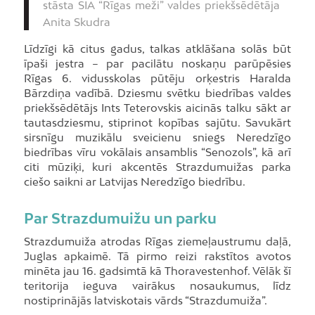
stāsta SIA “Rīgas meži” valdes priekšsēdētāja
Anita Skudra
Līdzīgi kā citus gadus, talkas atklāšana solās būt
īpaši jestra – par pacilātu noskaņu parūpēsies
Rīgas 6. vidusskolas pūtēju orķestris Haralda
Bārzdiņa vadībā. Dziesmu svētku biedrības valdes
priekšsēdētājs Ints Teterovskis aicinās talku sākt ar
tautasdziesmu, stiprinot kopības sajūtu. Savukārt
sirsnīgu muzikālu sveicienu sniegs Neredzīgo
biedrības vīru vokālais ansamblis “Senozols”, kā arī
citi mūziķi, kuri akcentēs Strazdumuižas parka
ciešo saikni ar Latvijas Neredzīgo biedrību.
Par Strazdumuižu un parku
Strazdumuiža atrodas Rīgas ziemeļaustrumu daļā,
Juglas apkaimē. Tā pirmo reizi rakstītos avotos
minēta jau 16. gadsimtā kā Thoravestenhof. Vēlāk šī
teritorija ieguva vairākus nosaukumus, līdz
nostiprinājās latviskotais vārds “Strazdumuiža”.