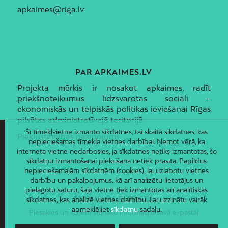
apkaimes@riga.lv
PAR APKAIMES.LV
Projekta mērķis ir nosakot apkaimes, radīt
priekšnoteikumus līdzsvarotas sociāli –
ekonomiskās un telpiskās politikas ieviešanai Rīgas
pilsētas administratīvajā teritorijā.
Šī tīmekļvietne izmanto sīkdatnes, tai skaitā sīkdatnes, kas
Piekļūstamības paziņojums
nepieciešamas tīmekļa vietnes darbībai. Ņemot vērā, ka
interneta vietne nedarbosies, ja sīkdatnes netiks izmantotas, šo
sīkdatņu izmantošanai piekrišana netiek prasīta. Papildus
nepieciešamajām sīkdatnēm (cookies), lai uzlabotu vietnes
darbību un pakalpojumus, kā arī analizētu lietotājus un
pielāgotu saturu, šajā vietnē tiek izmantotas arī analītiskās
JAUNUMI E-PASTĀ
sīkdatnes, kas analizē vietnes darbību. Lai uzzinātu vairāk
apmeklējiet
sīkdatņu
sadaļu.
Piesakies un saņem jaunāko informāciju savā e-pastā!