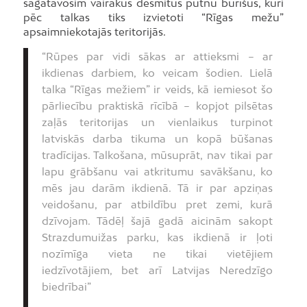
sagatavosim vairākus desmitus putnu būrīšus, kuri
pēc talkas tiks izvietoti “Rīgas mežu”
apsaimniekotajās teritorijās.
“Rūpes par vidi sākas ar attieksmi – ar
ikdienas darbiem, ko veicam šodien. Lielā
talka “Rīgas mežiem” ir veids, kā iemiesot šo
pārliecību praktiskā rīcībā – kopjot pilsētas
zaļās teritorijas un vienlaikus turpinot
latviskās darba tikuma un kopā būšanas
tradīcijas. Talkošana, mūsuprāt, nav tikai par
lapu grābšanu vai atkritumu savākšanu, ko
mēs jau darām ikdienā. Tā ir par apziņas
veidošanu, par atbildību pret zemi, kurā
dzīvojam. Tādēļ šajā gadā aicinām sakopt
Strazdumuižas parku, kas ikdienā ir ļoti
nozīmīga vieta ne tikai vietējiem
iedzīvotājiem, bet arī Latvijas Neredzīgo
biedrībai”