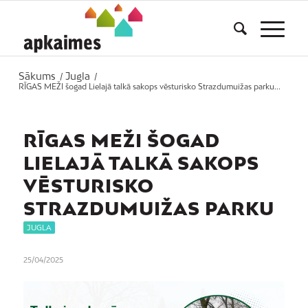
Sākums
Jugla
/
/
RĪGAS MEŽI šogad Lielajā talkā sakops vēsturisko Strazdumuižas parku...
RĪGAS MEŽI ŠOGAD
LIELAJĀ TALKĀ SAKOPS
VĒSTURISKO
STRAZDUMUIŽAS PARKU
JUGLA
25/04/2025