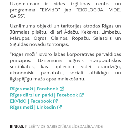
Uzņēmumam ir vides izglītības centrs un
programma “EkVidO” jeb “EKOLOĢIJA. VIDE.
GAISS”.
Uzņēmuma objekti un teritorijas atrodas Rīgas un
Jūrmalas pilsētu, kā arī Ādažu, Ķekavas, Limbažu,
Mārupes, Ogres, Olaines, Ropažu, Salaspils un
Siguldas novadu teritorijās.
“Rīgas meži” ievēro labas korporatīvās pārvaldības
principus. Uzņēmums ieguvis starptautiskus
sertifikātus, kas apliecina videi draudzīgu,
ekonomiski pamatotu, sociāli atbildīgu un
ilgtspējīgu meža apsaimniekošanu.
Rīgas meži | Facebook
Rīgas dārzi un parki | Facebook
EkVidO | Facebook
Rīgas meži | Linkedin
BIRKAS:
PILSĒTVIDE
,
SABIEDRĪBAS LĪDZDALĪBA
,
VIDE