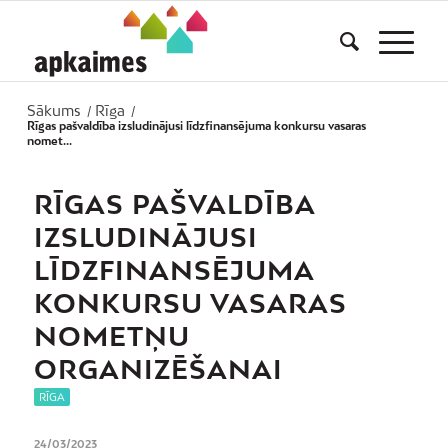
Sākums
Rīga
/
/
Rīgas pašvaldība izsludinājusi līdzfinansējuma konkursu vasaras
nomet...
RĪGAS PAŠVALDĪBA
IZSLUDINĀJUSI
LĪDZFINANSĒJUMA
KONKURSU VASARAS
NOMETŅU
ORGANIZĒŠANAI
RĪGA
24/03/2023