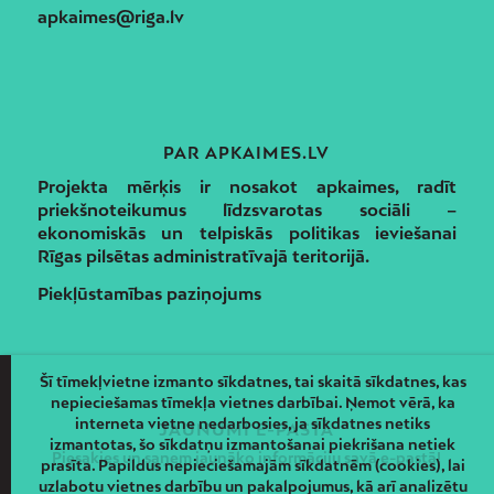
apkaimes@riga.lv
PAR APKAIMES.LV
Projekta mērķis ir nosakot apkaimes, radīt
priekšnoteikumus līdzsvarotas sociāli –
ekonomiskās un telpiskās politikas ieviešanai
Rīgas pilsētas administratīvajā teritorijā.
Piekļūstamības paziņojums
Šī tīmekļvietne izmanto sīkdatnes, tai skaitā sīkdatnes, kas
nepieciešamas tīmekļa vietnes darbībai. Ņemot vērā, ka
interneta vietne nedarbosies, ja sīkdatnes netiks
JAUNUMI E-PASTĀ
izmantotas, šo sīkdatņu izmantošanai piekrišana netiek
Piesakies un saņem jaunāko informāciju savā e-pastā!
prasīta. Papildus nepieciešamajām sīkdatnēm (cookies), lai
uzlabotu vietnes darbību un pakalpojumus, kā arī analizētu