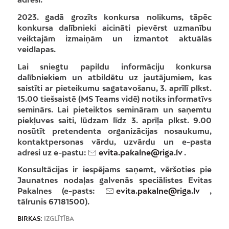
2023. gadā grozīts konkursa nolikums, tāpēc
konkursa dalībnieki aicināti pievērst uzmanību
veiktajām izmaiņām un izmantot aktuālās
veidlapas.
Lai sniegtu papildu informāciju konkursa
dalībniekiem un atbildētu uz jautājumiem, kas
saistīti ar pieteikumu sagatavošanu, 3. aprīlī plkst.
15.00 tiešsaistē (MS Teams vidē) notiks informatīvs
seminārs. Lai pieteiktos semināram un saņemtu
piekļuves saiti, lūdzam līdz 3. aprīļa plkst. 9.00
nosūtīt pretendenta organizācijas nosaukumu,
kontaktpersonas vārdu, uzvārdu un e-pasta
adresi uz e-pastu:
evita.pakalne@riga.lv
.
Konsultācijas ir iespējams saņemt, vēršoties pie
Jaunatnes nodaļas galvenās speciālistes Evitas
Pakalnes (e-pasts:
evita.pakalne@riga.lv
,
tālrunis 67181500).
BIRKAS:
IZGLĪTĪBA