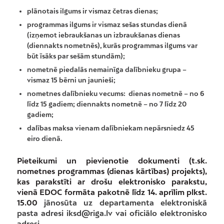
plānotais ilgums ir vismaz četras dienas;
programmas ilgums ir vismaz sešas stundas dienā
(izņemot iebraukšanas un izbraukšanas dienas
(diennakts nometnēs), kurās programmas ilgums var
būt īsāks par sešām stundām);
nometnē piedalās nemainīga dalībnieku grupa –
vismaz 15 bērni un jaunieši;
nometnes dalībnieku vecums: dienas nometnē – no 6
līdz 15 gadiem; diennakts nometnē – no 7 līdz 20
gadiem;
dalības maksa vienam dalībniekam nepārsniedz 45
eiro dienā.
Pieteikumi un pievienotie dokumenti (t.sk.
nometnes programmas (dienas kārtības) projekts),
kas parakstīti ar drošu elektronisko parakstu,
vienā EDOC formāta pakotnē līdz 14. aprīlim plkst.
15.00
jānosūta uz departamenta elektroniskā
pasta adresi iksd@riga.lv vai oficiālo elektronisko
adresi.