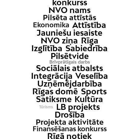
konkurss
NVO nams
Pilsēta attīstās
Attīstība
Ekonomika
Jauniešu iesaiste
NVO ziņa
Rīga
Izglītība
Sabiedrība
Pilsētvide
Brīvprātīgais darbs
Sociālais atbalsts
Integrācija
Veselība
Uzņēmējdarbība
Rīgas domē
Sports
Satiksme
Kultūra
LB projekts
Tūrisms
Drošība
Projekta aktivitāte
Finansēšanas konkurss
Rīgā notiek