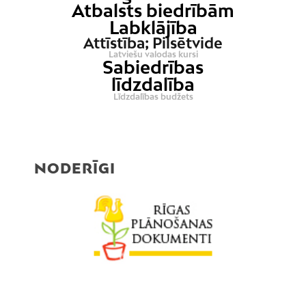
Atbalsts biedrībām
Labklājība
Attīstība; Pilsētvide
Latviešu valodas kursi
Sabiedrības
līdzdalība
Līdzdalības budžets
NODERĪGI