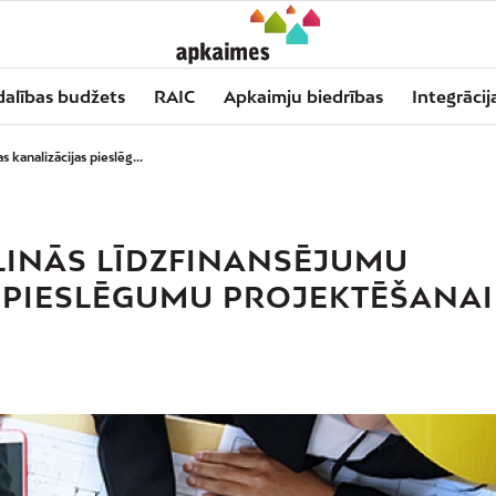
dalības budžets
RAIC
Apkaimju biedrības
Integrācij
s kanalizācijas pieslēg...
ELINĀS LĪDZFINANSĒJUMU
S PIESLĒGUMU PROJEKTĒŠANAI