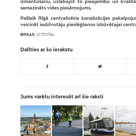
izmantošanu, uzlabojot to pieejamību un kvalitāt
samazināts vides piesārņojums.
Pašlaik Rīgā centralizētie kanalizācijas pakalpo
veicināt iedzīvotāju pieslēgšanos izbūvētajai centra
BIRKAS:
ATTĪSTĪBA
Dalīties ar šo ierakstu
Jums varētu interesēt arī šie raksti