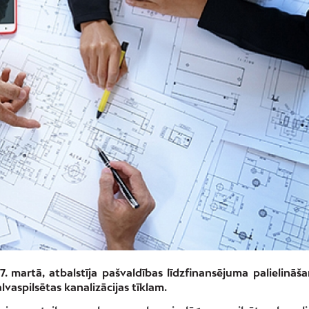
. martā, atbalstīja pašvaldības līdzfinansējuma palielināš
aspilsētas kanalizācijas tīklam.