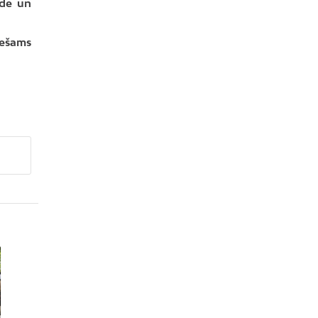
ide un
iešams