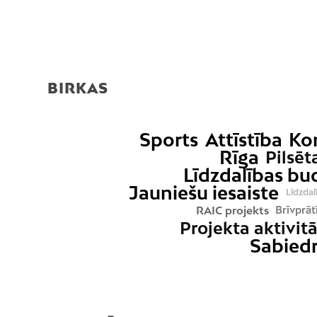
BIRKAS
Sports
Attīstība
Ko
Rīga
Pilsēt
Līdzdalības bu
Jauniešu iesaiste
Līdzdal
RAIC projekts
Brīvprāt
Projekta aktivit
Sabiedr