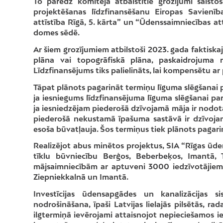
To paredz komitejā atbalstītie grozījumi saisto
projektēšanas līdzfinansēšanu Eiropas Savienīb
attīstība Rīgā, 5. kārta” un “Ūdenssaimniecības att
domes sēdē.
Ar šiem grozījumiem atbilstoši 2023. gada faktiskaj
plāna vai topogrāfiskā plāna, paskaidrojuma r
Līdzfinansējums tiks palielināts, lai kompensētu a
Tāpat plānots pagarināt termiņu līguma slēgšanai p
ja iesniegums līdzfinansējuma līguma slēgšanai pa
ja iesniedzējam piederošā dzīvojamā māja ir nodota
piederošā nekustamā īpašuma sastāvā ir dzīvojam
esoša būvatļauja. Šos termiņus tiek plānots pagari
Realizējot abus minētos projektus, SIA “Rīgas ūd
tīklu būvniecību Berģos, Beberbeķos, Imantā, T
mājsaimniecībām ar aptuveni 3000 iedzīvotājiem 
Ziepniekkalnā un Imantā.
Investīcijas ūdensapgādes un kanalizācijas 
nodrošināšana, īpaši Latvijas lielajās pilsētās, r
ilgtermiņā ievērojami attaisnojot nepieciešamos 