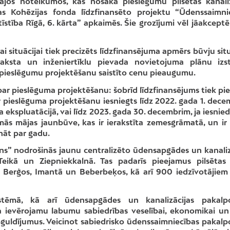
šajos noteikumos, kas nosaka pieslēgumu pilsētas kanaliz
as Kohēzijas fonda līdzfinansēto projektu “Ūdenssaimni
īstība Rīgā, 6. kārta” apkaimēs. Šie grozījumi vēl jāakceptē
ai situācijai tiek precizēts līdzfinansējuma apmērs būvju sit
aksta un inženiertīklu pievada novietojuma plānu izst
r pieslēgumu projektēšanu saistīto cenu pieaugumu.
ar pieslēguma projektēšanu: šobrīd līdzfinansējums tiek pieš
r pieslēguma projektēšanu iesniegts līdz 2022. gada 1. dece
 ekspluatācijā, vai līdz 2023. gada 30. decembrim, ja iesnie
ās mājas jaunbūve, kas ir ierakstīta zemesgrāmatā, un ir
nāt par gadu.
ens” nodrošinās jaunu centralizēto ūdensapgādes un kanaliz
eikā un Ziepniekkalnā. Tas padarīs pieejamus pilsētas 
Berģos, Imantā un Beberbeķos, kā arī 900 iedzīvotājiem 
sistēmā, kā arī ūdensapgādes un kanalizācijas pakal
ada ievērojamu labumu sabiedrības veselībai, ekonomikai un 
ieguldījumus. Veicinot sabiedrisko ūdenssaimniecības pakal