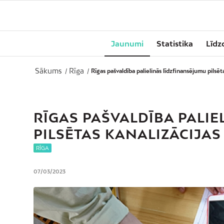
Jaunumi
Statistika
Līdz
Sākums
Rīga
/
/
Rīgas pašvaldība palielinās līdzfinansējumu pilsēta
RĪGAS PAŠVALDĪBA PALI
PILSĒTAS KANALIZĀCIJA
RĪGA
07/03/2023