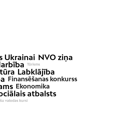
s Ukrainai
NVO ziņa
arbība
Tūrisms
tūra
Labklājība
ba
Finansēšanas konkurss
ams
Ekonomika
ociālais atbalsts
šu valodas kursi