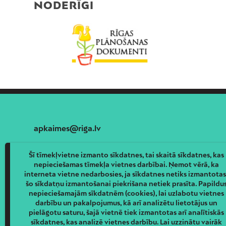
NODERĪGI
apkaimes@riga.lv
Šī tīmekļvietne izmanto sīkdatnes, tai skaitā sīkdatnes, kas
nepieciešamas tīmekļa vietnes darbībai. Ņemot vērā, ka
interneta vietne nedarbosies, ja sīkdatnes netiks izmantotas
šo sīkdatņu izmantošanai piekrišana netiek prasīta. Papildu
nepieciešamajām sīkdatnēm (cookies), lai uzlabotu vietnes
darbību un pakalpojumus, kā arī analizētu lietotājus un
pielāgotu saturu, šajā vietnē tiek izmantotas arī analītiskās
sīkdatnes, kas analizē vietnes darbību. Lai uzzinātu vairāk