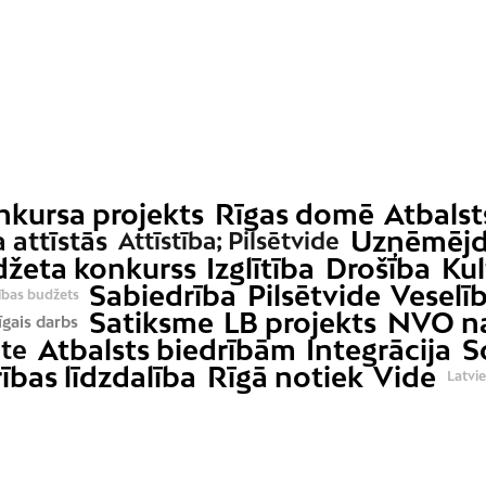
nkursa projekts
Rīgas domē
Atbalst
Uzņēmējd
a attīstās
Attīstība; Pilsētvide
džeta konkurss
Izglītība
Drošība
Kul
Sabiedrība
Pilsētvide
Veselī
ības budžets
Satiksme
LB projekts
NVO n
īgais darbs
Atbalsts biedrībām
Integrācija
S
āte
ības līdzdalība
Rīgā notiek
Vide
Latvie