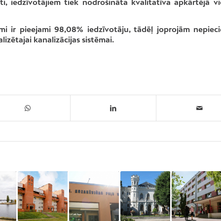
i, iedzīvotājiem tiek nodrošināta kvalitatīva apkārtējā v
jumi ir pieejami 98,08% iedzīvotāju, tādēļ joprojām nepiec
lizētajai kanalizācijas sistēmai.