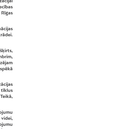
ācijai
ecības
 Rīgas
uācijas
rādei.
ķirts,
mbrim,
dzējam
 spēkā
ācijas
tīklus
Teikā,
pojumu
videi,
pojumu