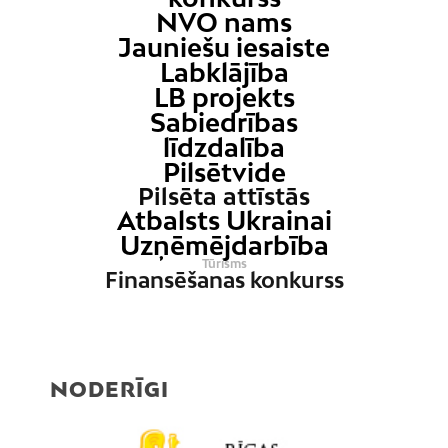
NVO nams
Jauniešu iesaiste
Labklājība
LB projekts
Sabiedrības
līdzdalība
Pilsētvide
Pilsēta attīstās
Atbalsts Ukrainai
Uzņēmējdarbība
Tūrisms
Finansēšanas konkurss
NODERĪGI