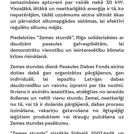
samazināsies aptuveni par vairāk nekā 30 kW.
Viszaļākā, lētākā un neatkarīgākā enerģija ir tā, ko
nepatērējām, tādēļ uzņēmums aicina siltināt ēkas
un pārveidot siltumapgādes sistēmas, lai efektīvi
regulētu siltumu mājās.
Piedaloties “Zemes stundā”, Rīga solidarizēsies ar
daudzām pasaules galvaspilsētām, lai
demonstrētu vienotību un ieinteresētību klimata
krīzes risināšanā.
Zemes stundas dienā Pasaules Dabas Fonds aicina
doties dabā gan organizētos pārgājienos, gan
individuāli, lai iepazītu Latvijas dabas
daudzveidību un vairotu izpratni par tās nozīmi.
Ikviens ir aicināts iesaistīties, atslēgties no ierastās
ikdienas un veltīt vienu stundu Zemei, neatkarīgi
no tā, vai tā ir došanās pārgājienā, dabas procesu
izzināšana, vakariņu gatavošana no ilgtspējīgi
iegūtiem produktiem vai draugu pulcēšana uz
Zemes stundas pasākumu.
“Zemes stunda” aizsākās Sidnejā 2007.gadā, un