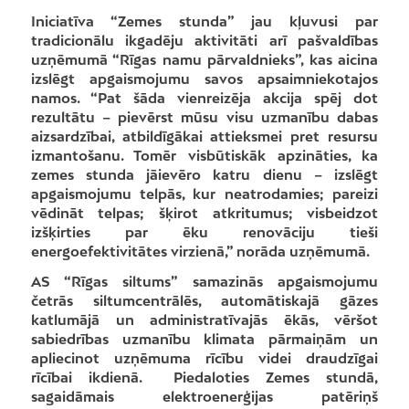
Iniciatīva “Zemes stunda” jau kļuvusi par
tradicionālu ikgadēju aktivitāti arī pašvaldības
uzņēmumā “Rīgas namu pārvaldnieks”, kas aicina
izslēgt apgaismojumu savos apsaimniekotajos
namos. “Pat šāda vienreizēja akcija spēj dot
rezultātu – pievērst mūsu visu uzmanību dabas
aizsardzībai, atbildīgākai attieksmei pret resursu
izmantošanu. Tomēr visbūtiskāk apzināties, ka
zemes stunda jāievēro katru dienu – izslēgt
apgaismojumu telpās, kur neatrodamies; pareizi
vēdināt telpas; šķirot atkritumus; visbeidzot
izšķirties par ēku renovāciju tieši
energoefektivitātes virzienā,” norāda uzņēmumā.
AS “Rīgas siltums” samazinās apgaismojumu
četrās siltumcentrālēs, automātiskajā gāzes
katlumājā un administratīvajās ēkās, vēršot
sabiedrības uzmanību klimata pārmaiņām un
apliecinot uzņēmuma rīcību videi draudzīgai
rīcībai ikdienā. Piedaloties Zemes stundā,
sagaidāmais elektroenerģijas patēriņš