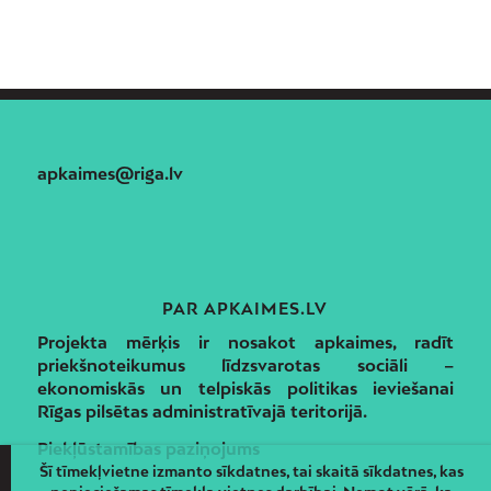
apkaimes@riga.lv
PAR APKAIMES.LV
Projekta mērķis ir nosakot apkaimes, radīt
priekšnoteikumus līdzsvarotas sociāli –
ekonomiskās un telpiskās politikas ieviešanai
Rīgas pilsētas administratīvajā teritorijā.
Piekļūstamības paziņojums
Šī tīmekļvietne izmanto sīkdatnes, tai skaitā sīkdatnes, kas