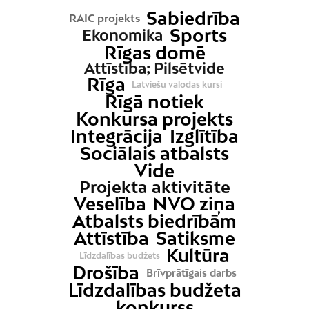
Sabiedrība
RAIC projekts
Sports
Ekonomika
Rīgas domē
Attīstība; Pilsētvide
Rīga
Latviešu valodas kursi
Rīgā notiek
Konkursa projekts
Integrācija
Izglītība
Sociālais atbalsts
Vide
Projekta aktivitāte
Veselība
NVO ziņa
Atbalsts biedrībām
Attīstība
Satiksme
Kultūra
Līdzdalības budžets
Drošība
Brīvprātīgais darbs
Līdzdalības budžeta
konkurss