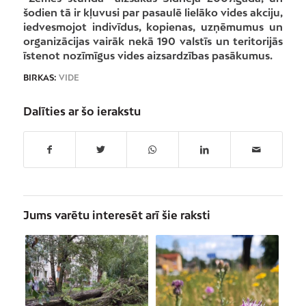
šodien tā ir kļuvusi par pasaulē lielāko vides akciju,
iedvesmojot indivīdus, kopienas, uzņēmumus un
organizācijas vairāk nekā 190 valstīs un teritorijās
īstenot nozīmīgus vides aizsardzības pasākumus.
BIRKAS:
VIDE
Dalīties ar šo ierakstu
Jums varētu interesēt arī šie raksti