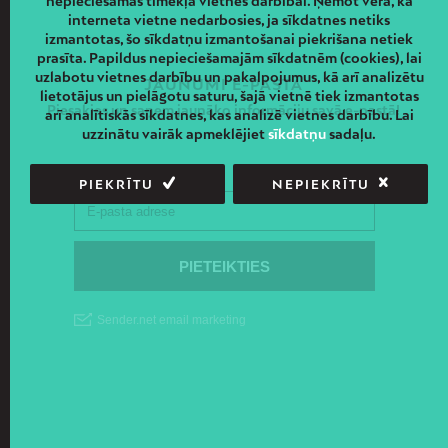
nepieciešamas tīmekļa vietnes darbībai. Ņemot vērā, ka
interneta vietne nedarbosies, ja sīkdatnes netiks
izmantotas, šo sīkdatņu izmantošanai piekrišana netiek
prasīta. Papildus nepieciešamajām sīkdatnēm (cookies), lai
uzlabotu vietnes darbību un pakalpojumus, kā arī analizētu
JAUNUMI E-PASTĀ
lietotājus un pielāgotu saturu, šajā vietnē tiek izmantotas
Piesakies un saņem jaunāko informāciju savā e-pastā!
arī analītiskās sīkdatnes, kas analizē vietnes darbību. Lai
uzzinātu vairāk apmeklējiet
sīkdatņu
sadaļu.
PIEKRĪTU
NEPIEKRĪTU