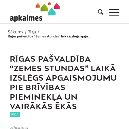
Sākums
Rīga
/
/
Rīgas pašvaldība “Zemes stundas” laikā izslēgs apga...
RĪGAS PAŠVALDĪBA
“ZEMES STUNDAS” LAIKĀ
IZSLĒGS APGAISMOJUMU
PIE BRĪVĪBAS
PIEMINEKĻA UN
VAIRĀKĀS ĒKĀS
RĪGA
24/03/2023