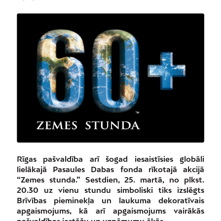
Rīgas pašvaldība arī šogad iesaistīsies globāli
lielākajā Pasaules Dabas fonda rīkotajā akcijā
“Zemes stunda.” Sestdien, 25. martā, no plkst.
20.30 uz vienu stundu simboliski tiks izslēgts
Brīvības pieminekļa un laukuma dekoratīvais
apgaismojums, kā arī apgaismojums vairākās
pašvaldības iestāžu un uzņēmumu ēkās.