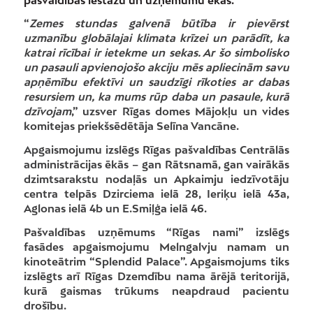
“
Zemes stundas galvenā būtība ir pievērst
uzmanību globālajai klimata krīzei un parādīt, ka
katrai rīcībai ir ietekme un sekas. Ar šo simbolisko
un pasauli apvienojošo akciju mēs apliecinām savu
apņēmību efektīvi un saudzīgi rīkoties ar dabas
resursiem un, ka mums rūp daba un pasaule, kurā
dzīvojam
,” uzsver Rīgas domes Mājokļu un vides
komitejas priekšsēdētāja Selīna Vancāne.
Apgaismojumu izslēgs Rīgas pašvaldības Centrālās
administrācijas ēkās – gan Rātsnamā, gan vairākās
dzimtsarakstu nodaļās un Apkaimju iedzīvotāju
centra telpās Dzirciema ielā 28, Ieriķu ielā 43a,
Aglonas ielā 4b un E.Smiļģa ielā 46.
Pašvaldības uzņēmums “Rīgas nami” izslēgs
fasādes apgaismojumu Melngalvju namam un
kinoteātrim “Splendid Palace”. Apgaismojums tiks
izslēgts arī Rīgas Dzemdību nama ārējā teritorijā,
kurā gaismas trūkums neapdraud pacientu
drošību.