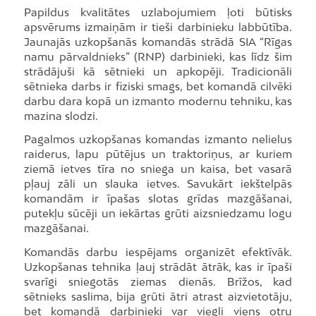
Papildus kvalitātes uzlabojumiem ļoti būtisks
apsvērums izmaiņām ir tieši darbinieku labbūtība.
Jaunajās uzkopšanās komandās strādā SIA “Rīgas
namu pārvaldnieks” (RNP) darbinieki, kas līdz šim
strādājuši kā sētnieki un apkopēji. Tradicionāli
sētnieka darbs ir fiziski smags, bet komandā cilvēki
darbu dara kopā un izmanto modernu tehniku, kas
mazina slodzi.
Pagalmos uzkopšanas komandas izmanto nelielus
raiderus, lapu pūtējus un traktoriņus, ar kuriem
ziemā ietves tīra no sniega un kaisa, bet vasarā
pļauj zāli un slauka ietves. Savukārt iekštelpās
komandām ir īpašas slotas grīdas mazgāšanai,
putekļu sūcēji un iekārtas grūti aizsniedzamu logu
mazgāšanai.
Komandās darbu iespējams organizēt efektīvāk.
Uzkopšanas tehnika ļauj strādāt ātrāk, kas ir īpaši
svarīgi sniegotās ziemas dienās. Brīžos, kad
sētnieks saslima, bija grūti ātri atrast aizvietotāju,
bet komandā darbinieki var viegli viens otru