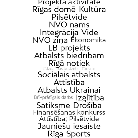
Projekta aktivitāte
Rīgas domē
Kultūra
Pilsētvide
NVO nams
Integrācija
Vide
NVO ziņa
Ekonomika
LB projekts
Atbalsts biedrībām
Rīgā notiek
Līdzdalības budžets
Tūrisms
Sociālais atbalsts
Attīstība
Atbalsts Ukrainai
Izglītība
Brīvprātīgais darbs
Satiksme
Drošība
Finansēšanas konkurss
Attīstība; Pilsētvide
Jauniešu iesaiste
Rīga
Sports