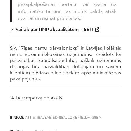
pašapkalpošanās portālu, vai zvana uz
informatīvo tālruni. Tas mums palīdz ātrāk
uzzināt un risināt problēmas.”
📌
Vairāk par RNP aktualitātēm –
ŠEIT
SIA “Rīgas namu pārvaldnieks” ir Latvijas lielākais
namu apsaimniekošanas uzņēmums. Izveidots kā
pašvaldības kapitālsabiedrība, pašlaik uzņēmums
darbojas bez pašvaldības dotācijām un saviem
klientiem piedāvā pilna spektra apsaimniekošanas
pakalpojumus.
*Attēls: mparvaldnieks.lv
BIRKAS:
ATTĪSTĪBA
,
SABIEDRĪBA
,
UZŅĒMĒJDARBĪBA