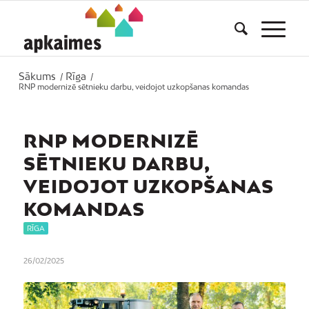
Sākums
Rīga
/
/
RNP modernizē sētnieku darbu, veidojot uzkopšanas komandas
RNP MODERNIZĒ
SĒTNIEKU DARBU,
VEIDOJOT UZKOPŠANAS
KOMANDAS
RĪGA
26/02/2025