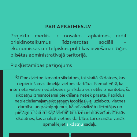
PAR APKAIMES.LV
Projekta mērķis ir nosakot apkaimes, radīt
priekšnoteikumus līdzsvarotas sociāli –
ekonomiskās un telpiskās politikas ieviešanai Rīgas
pilsētas administratīvajā teritorijā.
Piekļūstamības paziņojums
Šī tīmekļvietne izmanto sīkdatnes, tai skaitā sīkdatnes, kas
nepieciešamas tīmekļa vietnes darbībai. Ņemot vērā, ka
interneta vietne nedarbosies, ja sīkdatnes netiks izmantotas, šo
sīkdatņu izmantošanai piekrišana netiek prasīta. Papildus
nepieciešamajām sīkdatnēm (cookies), lai uzlabotu vietnes
JAUNUMI E-PASTĀ
darbību un pakalpojumus, kā arī analizētu lietotājus un
Piesakies un saņem jaunāko informāciju savā e-pastā!
pielāgotu saturu, šajā vietnē tiek izmantotas arī analītiskās
sīkdatnes, kas analizē vietnes darbību. Lai uzzinātu vairāk
apmeklējiet
sīkdatņu
sadaļu.