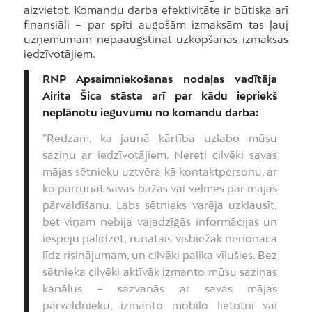
aizvietot. Komandu darba efektivitāte ir būtiska arī
finansiāli – par spīti augošām izmaksām tas ļauj
uzņēmumam nepaaugstināt uzkopšanas izmaksas
iedzīvotājiem.
RNP Apsaimniekošanas nodaļas vadītāja
Airita Šica stāsta arī par kādu iepriekš
neplānotu ieguvumu no komandu darba:
“Redzam, ka jaunā kārtība uzlabo mūsu
saziņu ar iedzīvotājiem. Nereti cilvēki savas
mājas sētnieku uztvēra kā kontaktpersonu, ar
ko pārrunāt savas bažas vai vēlmes par mājas
pārvaldīšanu. Labs sētnieks varēja uzklausīt,
bet viņam nebija vajadzīgās informācijas un
iespēju palīdzēt, runātais visbiežāk nenonāca
līdz risinājumam, un cilvēki palika vīlušies. Bez
sētnieka cilvēki aktīvāk izmanto mūsu saziņas
kanālus – sazvanās ar savas mājas
pārvaldnieku, izmanto mobilo lietotni vai