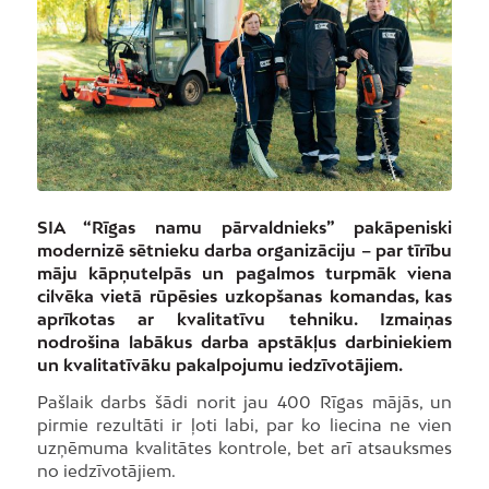
SIA “Rīgas namu pārvaldnieks” pakāpeniski
modernizē sētnieku darba organizāciju – par tīrību
māju kāpņutelpās un pagalmos turpmāk viena
cilvēka vietā rūpēsies uzkopšanas komandas, kas
aprīkotas ar kvalitatīvu tehniku. Izmaiņas
nodrošina labākus darba apstākļus darbiniekiem
un kvalitatīvāku pakalpojumu iedzīvotājiem.
Pašlaik darbs šādi norit jau 400 Rīgas mājās, un
pirmie rezultāti ir ļoti labi, par ko liecina ne vien
uzņēmuma kvalitātes kontrole, bet arī atsauksmes
no iedzīvotājiem.