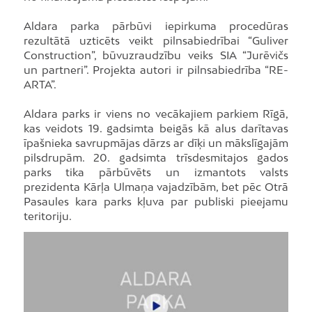
Aldara parka pārbūvi iepirkuma procedūras
rezultātā uzticēts veikt pilnsabiedrībai “Guliver
Construction”, būvuzraudzību veiks SIA “Jurēvičs
un partneri”. Projekta autori ir pilnsabiedrība “RE-
ARTA”.
Aldara parks ir viens no vecākajiem parkiem Rīgā,
kas veidots 19. gadsimta beigās kā alus darītavas
īpašnieka savrupmājas dārzs ar dīķi un mākslīgajām
pilsdrupām. 20. gadsimta trīsdesmitajos gados
parks tika pārbūvēts un izmantots valsts
prezidenta Kārļa Ulmaņa vajadzībām, bet pēc Otrā
Pasaules kara parks kļuva par publiski pieejamu
teritoriju.