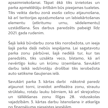
apsaimniekošanai. Tāpat ēkā tiks izvietotas un
parka apmeklētāju ērtībām būs pieejamas tualetes.
Tiks veikta darbu zonā esošo celiņu atjaunošana,
kā arī teritorijas apzaļumošana un labiekārtošanas
elementu (atkritumu urnu, sēdelementu)
uzstādīšana. Šos darbus paredzēts pabeigt līdz
2021. gada rudenim.
Šajā laikā būvdarbu zona tiks norobežota, un ieeja
šajā parka daļā nebūs iespējama. Lai sagatavotu
parka zonu pārbūvei, šajā nedēļā tur, kur tas
paredzēts, tiks uzsākta veco, bīstamo, kā arī
nevērtīgo koku un krūmu izņemšana. Savukārt
darbu laikā iedzīvotāju drošībai tiks ierobežota
auto satiksme Gaujienas ielā.
Savukārt parka 3. kārtas darbi nākotnē paredz
atjaunot torni, izveidot amfiteātra zonu, strautu
strūklaku, rotaļu lauku bērniem, kā arī skrejceliņu
un tāllēkšanas zonu Rīgas 28. vidusskolas
vajadzībām. 3. kārtas darbu īstenošana ir atkarīga
no finansējuma piesaistes iespējām.