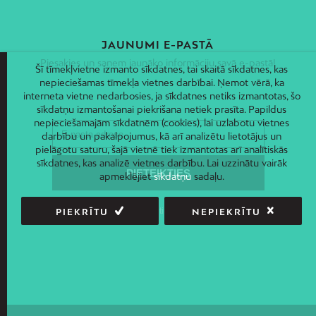
JAUNUMI E-PASTĀ
Piesakies un saņem jaunāko informāciju savā e-pastā!
Šī tīmekļvietne izmanto sīkdatnes, tai skaitā sīkdatnes, kas
nepieciešamas tīmekļa vietnes darbībai. Ņemot vērā, ka
interneta vietne nedarbosies, ja sīkdatnes netiks izmantotas, šo
sīkdatņu izmantošanai piekrišana netiek prasīta. Papildus
nepieciešamajām sīkdatnēm (cookies), lai uzlabotu vietnes
darbību un pakalpojumus, kā arī analizētu lietotājus un
pielāgotu saturu, šajā vietnē tiek izmantotas arī analītiskās
sīkdatnes, kas analizē vietnes darbību. Lai uzzinātu vairāk
apmeklējiet
sīkdatņu
sadaļu.
PIEKRĪTU
NEPIEKRĪTU