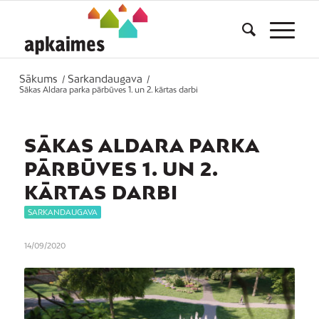
Sākums
Sarkandaugava
/
/
Sākas Aldara parka pārbūves 1. un 2. kārtas darbi
SĀKAS ALDARA PARKA
PĀRBŪVES 1. UN 2.
KĀRTAS DARBI
SARKANDAUGAVA
14/09/2020