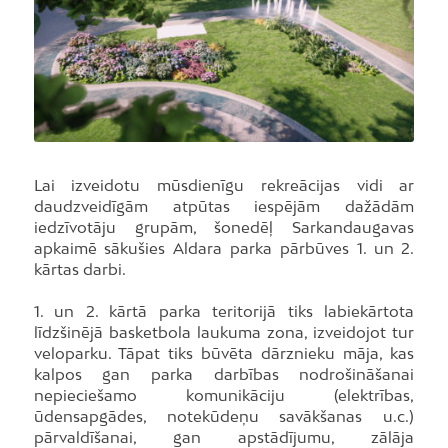
Lai izveidotu mūsdienīgu rekreācijas vidi ar
daudzveidīgām atpūtas iespējām dažādām
iedzīvotāju grupām, šonedēļ Sarkandaugavas
apkaimē sākušies Aldara parka pārbūves 1. un 2.
kārtas darbi.
1. un 2. kārtā parka teritorijā tiks labiekārtota
līdzšinējā basketbola laukuma zona, izveidojot tur
veloparku. Tāpat tiks būvēta dārznieku māja, kas
kalpos gan parka darbības nodrošināšanai
nepieciešamo komunikāciju (elektrības,
ūdensapgādes, notekūdeņu savākšanas u.c.)
pārvaldīšanai, gan apstādījumu, zālāja