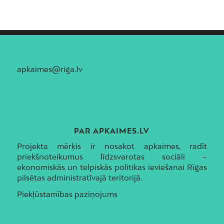
apkaimes@riga.lv
PAR APKAIMES.LV
Projekta mērķis ir nosakot apkaimes, radīt
priekšnoteikumus līdzsvarotas sociāli –
ekonomiskās un telpiskās politikas ieviešanai Rīgas
pilsētas administratīvajā teritorijā.
Piekļūstamības paziņojums