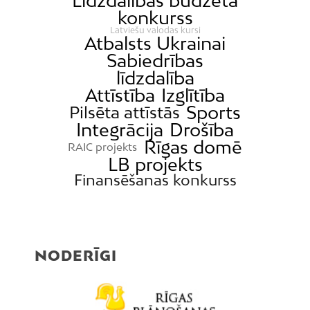
Līdzdalības budžeta
konkurss
Latviešu valodas kursi
Atbalsts Ukrainai
Sabiedrības
līdzdalība
Attīstība
Izglītība
Sports
Pilsēta attīstās
Integrācija
Drošība
Rīgas domē
RAIC projekts
LB projekts
Finansēšanas konkurss
NODERĪGI