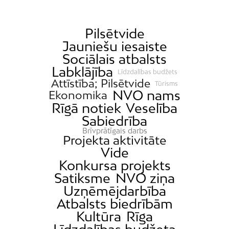
Pilsētvide
Jauniešu iesaiste
Sociālais atbalsts
Labklājība
Līdzdalības budžets
Attīstība; Pilsētvide
Tūrisms
NVO nams
Ekonomika
Rīgā notiek
Veselība
Sabiedrība
Brīvprātīgais darbs
Projekta aktivitāte
Vide
Konkursa projekts
Satiksme
NVO ziņa
Uzņēmējdarbība
Atbalsts biedrībām
Kultūra
Rīga